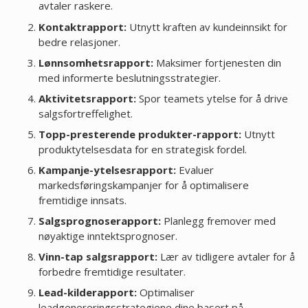
avtaler raskere.
Kontaktrapport:
Utnytt kraften av kundeinnsikt for
bedre relasjoner.
Lønnsomhetsrapport:
Maksimer fortjenesten din
med informerte beslutningsstrategier.
Aktivitetsrapport:
Spor teamets ytelse for å drive
salgsfortreffelighet.
Topp-presterende produkter-rapport:
Utnytt
produktytelsesdata for en strategisk fordel.
Kampanje-ytelsesrapport:
Evaluer
markedsføringskampanjer for å optimalisere
fremtidige innsats.
Salgsprognoserapport:
Planlegg fremover med
nøyaktige inntektsprognoser.
Vinn-tap salgsrapport:
Lær av tidligere avtaler for å
forbedre fremtidige resultater.
Lead-kilderapport:
Optimaliser
leadgenereringsstrategiene dine basert på