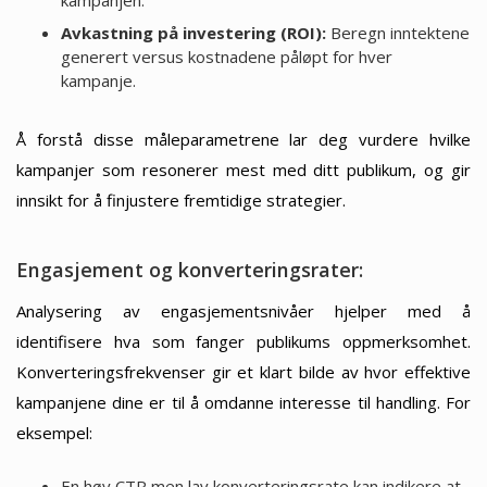
kampanjen.
Avkastning på investering (ROI):
Beregn inntektene
generert versus kostnadene påløpt for hver
kampanje.
Å forstå disse måleparametrene lar deg vurdere hvilke
kampanjer som resonerer mest med ditt publikum, og gir
innsikt for å finjustere fremtidige strategier.
Engasjement og konverteringsrater:
Analysering av engasjementsnivåer hjelper med å
identifisere hva som fanger publikums oppmerksomhet.
Konverteringsfrekvenser gir et klart bilde av hvor effektive
kampanjene dine er til å omdanne interesse til handling. For
eksempel:
En høy CTR men lav konverteringsrate kan indikere at