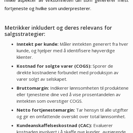
hvilke aspekter av virksomheten din som genererer mest
fortjeneste og hvilke som underpresterer.
Metrikker inkludert og deres relevans for
salgsstrategier:
Inntekt per kunde:
Måler inntekten generert fra hver
kunde, og hjelper med å identifisere høyverdige
klienter.
Kostnad for solgte varer (COGS):
Sporer de
direkte kostnadene forbundet med produksjon av
varer solgt av selskapet.
Bruttomargin:
Indikerer lønnsomheten til produktene
eller tjenestene dine ved å vise prosentandelen av
inntekten som overstiger COGS.
Netto fortjenestemargin:
Tar hensyn til alle utgifter
og gir en omfattende oversikt over total lønnsomhet.
Kundeanskaffelseskostnad (CAC):
Evaluerer
kostnaden involvert i å skaffe nye kunder, avgjørende