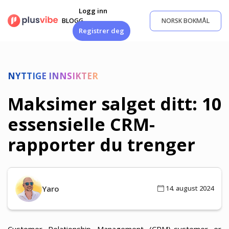
Gå
Logg inn
til
BLOGG
NORSK BOKMÅL
innhold
Registrer deg
NYTTIGE INNSIKTER
Maksimer salget ditt: 10
essensielle CRM-
rapporter du trenger
Yaro
14. august 2024