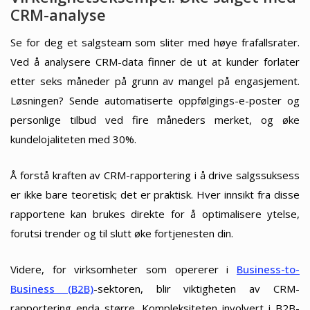
CRM-analyse
Se for deg et salgsteam som sliter med høye frafallsrater.
Ved å analysere CRM-data finner de ut at kunder forlater
etter seks måneder på grunn av mangel på engasjement.
Løsningen? Sende automatiserte oppfølgings-e-poster og
personlige tilbud ved fire måneders merket, og øke
kundelojaliteten med 30%.
Å forstå kraften av CRM-rapportering i å drive salgssuksess
er ikke bare teoretisk; det er praktisk. Hver innsikt fra disse
rapportene kan brukes direkte for å optimalisere ytelse,
forutsi trender og til slutt øke fortjenesten din.
Videre, for virksomheter som opererer i
Business-to-
Business (B2B)
-sektoren, blir viktigheten av CRM-
rapportering enda større. Kompleksiteten involvert i B2B-