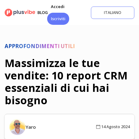
Salta
Accedi
al
BLOG
ITALIANO
contenuto
Iscriviti
APPROFONDIMENTI UTILI
Massimizza le tue
vendite: 10 report CRM
essenziali di cui hai
bisogno
Yaro
14 Agosto 2024