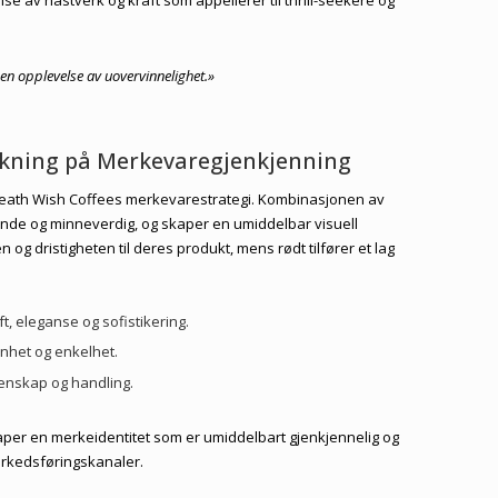
r en opplevelse av uovervinnelighet.»
rkning på Merkevaregjenkjenning
 i Death Wish Coffees merkevarestrategi. Kombinasjonen av
ående og minneverdig, og skaper en umiddelbar visuell
en og dristigheten til deres produkt, mens rødt tilfører et lag
t, eleganse og sofistikering.
nhet og enkelhet.
denskap og handling.
er en merkeidentitet som er umiddelbart gjenkjennelig og
arkedsføringskanaler.