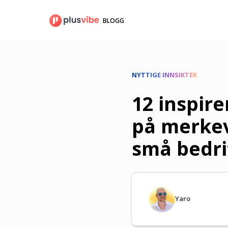
Gå
til
BLOGG
innhold
NYTTIGE INNSIKTER
12 inspir
på merkev
små bedri
Yaro