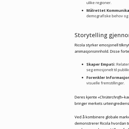
ulike regioner.
Målrettet Kommunika
demografiske behov og 
Storytelling gjen
Ricola styrker emosjonell tilkn
animasjonsinnhold. Disse forte
Skaper Empati:
Relater
seg emosjonelt til publi
Forenkler Informasjo
visuelle fremstillinger.
Deres kjente
«Chrüterchraft»
-ka
bringer merkets urteingrediens
Ved å kombinere globale marked
demonstrerer Ricola hvordan 