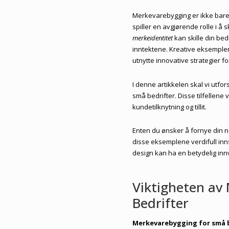
Merkevarebygging er ikke bare
spiller en avgjørende rolle i å
merkeidentitet
kan skille din bed
inntektene. Kreative eksemple
utnytte innovative strategier 
I denne artikkelen skal vi utf
små bedrifter. Disse tilfellen
kundetilknytning og tillit.
Enten du ønsker å fornye din n
disse eksemplene verdifull inn
design kan ha en betydelig innv
Viktigheten av
Bedrifter
Merkevarebygging for små 