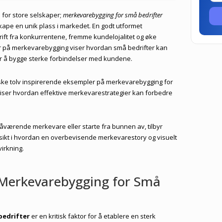
 for store selskaper;
merkevarebygging for små bedrifter
 skape en unik plass i markedet. En godt utformet
rift fra konkurrentene, fremme kundelojalitet og øke
r på merkevarebygging viser hvordan små bedrifter kan
for å bygge sterke forbindelser med kundene.
orske tolv inspirerende eksempler på merkevarebygging for
e viser hvordan effektive merkevarestrategier kan forbedre
åværende merkevare eller starte fra bunnen av, tilbyr
sikt i hvordan en overbevisende merkevarestory og visuelt
irkning.
 Merkevarebygging for Små
bedrifter
er en kritisk faktor for å etablere en sterk