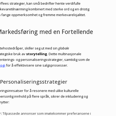
fees strategier, kan små bedrifter hente verdifulle
rkevaretilnærming kombinert med sterke ord og en dristig
n fange oppmerksomhet og fremme merkevarelojalitet.
 Markedsføring med en Fortellende
urtehostedråper, skiller seg ut med sin
globale
ategiske bruk av
storytelling
. Dette multinasjonale
nterings- og personaliseringsstrategier, samtidig som de
logi
for å effektivisere sine salgsprosesser.
Personaliseringsstrategier
ringsinnsatser for å resonere med ulike kulturelle
rsonlig innhold på flere språk, sikrer de inkludering og
ytter:
:
Tilpassede annonser som imøtekommer preferansene i