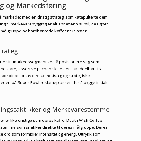
g og Markedsføring
 markedet med en dristig strategi som katapulterte dem
ing til merkevarebygging er alt annet enn subtil, designet
 målgruppe av hardbarkede kaffeentusiaster.
rategi
rte sitt markedssegment ved å posisjonere seg som
ne klare, assertive pitchen skilte dem umiddelbart fra
kombinasjon av direkte nettsalg og strategiske
reden på Super Bowl-reklameplassen, for å bygge initialt
ringstaktikker og Merkevarestemme
r er like dristige som deres kaffe. Death Wish Coffee
 stemme som snakker direkte til deres målgruppe. Deres
ke ord som formidler intensitet og energi. Uttrykk som
se av hastverk og kraft som appellerer til thrill-seekere og