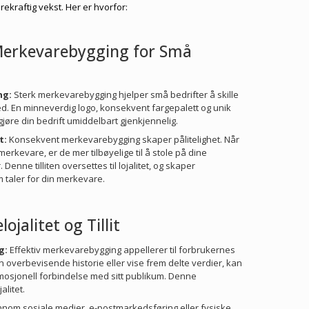
kraftig vekst. Her er hvorfor:
Merkevarebygging for Små
ng:
Sterk merkevarebygging hjelper små bedrifter å skille
ked. En minneverdig logo, konsekvent fargepalett og unik
re din bedrift umiddelbart gjenkjennelig.
t:
Konsekvent merkevarebygging skaper pålitelighet. Når
erkevare, er de mer tilbøyelige til å stole på dine
 Denne tilliten oversettes til lojalitet, og skaper
taler for din merkevare.
jalitet og Tillit
g:
Effektiv merkevarebygging appellerer til forbrukernes
en overbevisende historie eller vise frem delte verdier, kan
osjonell forbindelse med sitt publikum. Denne
alitet.
nom sosiale medier, e-postmarkedsføring eller fysiske