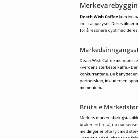
Merkevarebyggin
Death Wish Coffee
kom inn på
inn i rampelyset. Deres tilnærm
for å resonere dypt med deres
Markedsinngangsst
Death Wish Coffee monopolise
«verdens sterkeste kaffe.» Den
konkurrentene. De benyttet en 
partnerskap, inkludert en oppt
momentum.
Brutale Markedsfø
Merkets markedsføringstaktikke
bruker en brutal, no-nonsense
meldinger er ofte fylt med ster
«drevet av død» skaper en følel