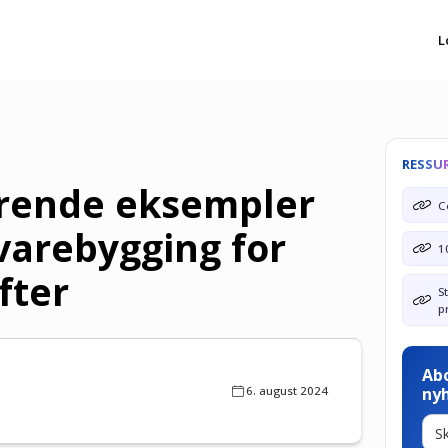
L
RESSU
erende eksempler
C
arebygging for
1
fter
S
p
Ab
6. august 2024
ny