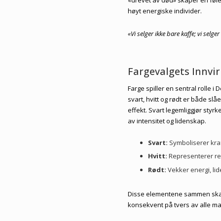
høyt energiske individer.
«Vi selger ikke bare kaffe; vi selge
Fargevalgets Innvi
Farge spiller en sentral rolle
svart, hvitt og rødt er både sl
effekt. Svart legemliggjør styrk
av intensitet og lidenskap.
Svart:
Symboliserer kraf
Hvitt:
Representerer re
Rødt:
Vekker energi, li
Disse elementene sammen skap
konsekvent på tvers av alle m