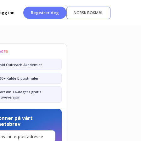
ogg inn
Registrer deg
NORSK BOKMÅL
RSER
old Outreach Akademiet
00+ Kalde E-postmaler
tart din 14-dagers gratis
røveversjon
onner på vårt
hetsbrev