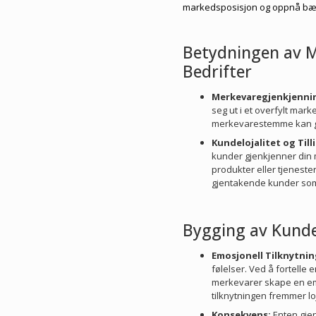
markedsposisjon og oppnå bære
Betydningen av 
Bedrifter
Merkevaregjenkjenni
seg ut i et overfylt mar
merkevarestemme kan gjø
Kundelojalitet og Tilli
kunder gjenkjenner din m
produkter eller tjenester.
gjentakende kunder som 
Bygging av Kundelo
Emosjonell Tilknytnin
følelser. Ved å fortelle 
merkevarer skape en em
tilknytningen fremmer loj
Konsekvens:
Enten gjen