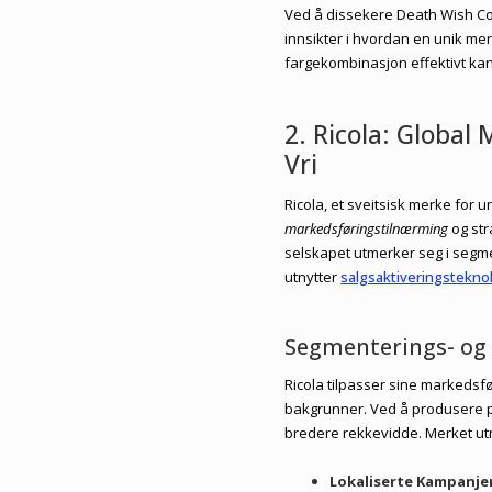
Ved å dissekere Death Wish Cof
innsikter i hvordan en unik me
fargekombinasjon effektivt ka
2. Ricola: Global
Vri
Ricola, et sveitsisk merke for 
markedsføringstilnærming
og str
selskapet utmerker seg i segme
utnytter
salgsaktiveringstekno
Segmenterings- og 
Ricola tilpasser sine markedsfø
bakgrunner. Ved å produsere pe
bredere rekkevidde. Merket utn
Lokaliserte Kampanjer