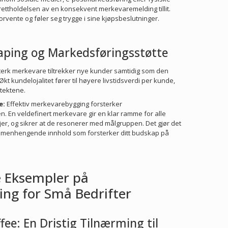
rettholdelsen av en konsekvent merkevaremelding tillit.
rvente og føler seg trygge i sine kjøpsbeslutninger.
kaping og Markedsføringsstøtte
terk merkevare tiltrekker nye kunder samtidig som den
kt kundelojalitet fører til høyere livstidsverdi per kunde,
ntektene.
e:
Effektiv merkevarebygging forsterker
. En veldefinert merkevare gir en klar ramme for alle
, og sikrer at de resonerer med målgruppen. Det gjør det
mmenhengende innhold som forsterker ditt budskap på
e Eksempler på
ng for Små Bedrifter
fee: En Dristig Tilnærming til