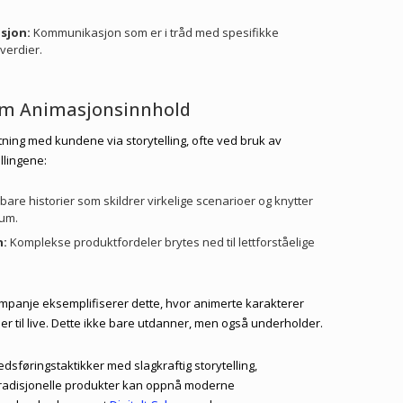
sjon:
Kommunikasjon som er i tråd med spesifikke
verdier.
nom Animasjonsinnhold
ytning med kundene via storytelling, ofte ved bruk av
llingene:
bare historier som skildrer virkelige scenarioer og knytter
kum.
n:
Komplekse produktfordeler brytes ned til lettforståelige
mpanje eksemplifiserer dette, hvor animerte karakterer
er til live. Dette ikke bare utdanner, men også underholder.
sføringstaktikker med slagkraftig storytelling,
tradisjonelle produkter kan oppnå moderne