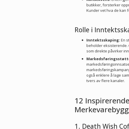
butikker, forsterker opp
Kunder vet hva de kan fo
Rolle i Inntektss
Inntektsskaping:
En s
beholder eksisterende. Ø
som direkte påvirker in
Markedsføringsstøtt
markedsføringsinnsatsen
markedsføringskampanjer
også enklere å lage sa
tvers av flere kanaler.
12 Inspirerend
Merkevarebyggi
1. Death Wish Cof