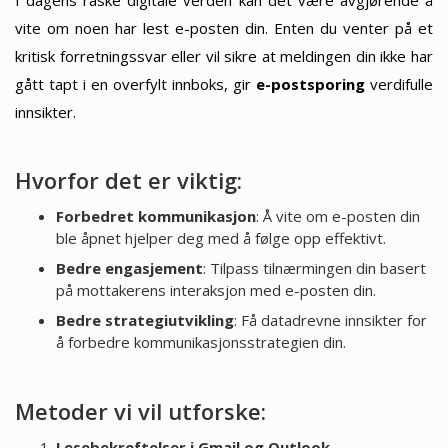
I dagens raske digitale verden kan det være avgjørende å
vite om noen har lest e-posten din. Enten du venter på et
kritisk forretningssvar eller vil sikre at meldingen din ikke har
gått tapt i en overfylt innboks, gir
e-postsporing
verdifulle
innsikter.
Hvorfor det er viktig:
Forbedret kommunikasjon
: Å vite om e-posten din
ble åpnet hjelper deg med å følge opp effektivt.
Bedre engasjement
: Tilpass tilnærmingen din basert
på mottakerens interaksjon med e-posten din.
Bedre strategiutvikling
: Få datadrevne innsikter for
å forbedre kommunikasjonsstrategien din.
Metoder vi vil utforske:
Lesebekreftelser i Gmail og Outlook