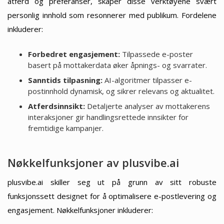
atferd og preferanser, skaper disse verktøyene svært
personlig innhold som resonnerer med publikum. Fordelene
inkluderer:
Forbedret engasjement:
Tilpassede e-poster
basert på mottakerdata øker åpnings- og svarrater.
Sanntids tilpasning:
AI-algoritmer tilpasser e-
postinnhold dynamisk, og sikrer relevans og aktualitet.
Atferdsinnsikt:
Detaljerte analyser av mottakerens
interaksjoner gir handlingsrettede innsikter for
fremtidige kampanjer.
Nøkkelfunksjoner av plusvibe.ai
plusvibe.ai skiller seg ut på grunn av sitt robuste
funksjonssett designet for å optimalisere e-postlevering og
engasjement. Nøkkelfunksjoner inkluderer: