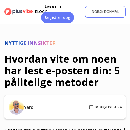
Gå
Logg inn
til
BLOGG
NORSK BOKMÅL
innhold
Registrer deg
NYTTIGE INNSIKTER
Hvordan vite om noen
har lest e-posten din: 5
pålitelige metoder
Yaro
18. august 2024