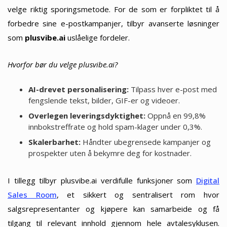
velge riktig sporingsmetode. For de som er forpliktet til å
forbedre sine e-postkampanjer, tilbyr avanserte løsninger
som
plusvibe.ai
uslåelige fordeler.
Hvorfor bør du velge plusvibe.ai?
AI-drevet personalisering:
Tilpass hver e-post med
fengslende tekst, bilder, GIF-er og videoer.
Overlegen leveringsdyktighet:
Oppnå en 99,8%
innbokstreffrate og hold spam-klager under 0,3%.
Skalerbarhet:
Håndter ubegrensede kampanjer og
prospekter uten å bekymre deg for kostnader.
I tillegg tilbyr plusvibe.ai verdifulle funksjoner som
Digital
Sales Room
, et sikkert og sentralisert rom hvor
salgsrepresentanter og kjøpere kan samarbeide og få
tilgang til relevant innhold gjennom hele avtalesyklusen.