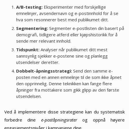
A/B-testing:
Eksperimenter med forskjellige
emnelinjer, avsendernavn og e-postinnhold for å se
hva som resonnerer best med publikumet ditt.
Segmentering:
Segmenter e-postlisten din basert på
demografi, tidligere atferd eller kjøpshistorikk for å
sende mer relevant innhold.
Tidspunkt:
Analyser når publikumet ditt mest
sannsynlig sjekker e-postene sine og planlegg
utsendelser deretter.
Dobbelt-åpningsstrategi:
Send den samme e-
posten med en annen emnelinje til de som ikke åpnet
den opprinnelig. Denne teknikken kan fange flere
åpninger fra mottakere som gikk glipp av den første
utsendelsen.
Ved å implementere disse strategiene kan du systematisk
forbedre dine
e-poståpningsrater
og oppnå høyere
engasjementsnivåer i kampanjene dine.