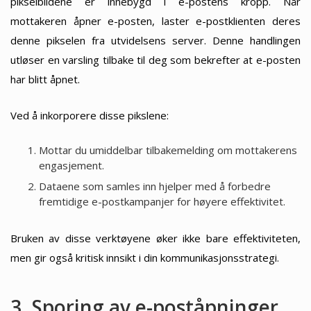
pikselbildene er innebygd i e-postens kropp. Når
mottakeren åpner e-posten, laster e-postklienten deres
denne pikselen fra utvidelsens server. Denne handlingen
utløser en varsling tilbake til deg som bekrefter at e-posten
har blitt åpnet.
Ved å inkorporere disse pikslene:
Mottar du umiddelbar tilbakemelding om mottakerens
engasjement.
Dataene som samles inn hjelper med å forbedre
fremtidige e-postkampanjer for høyere effektivitet.
Bruken av disse verktøyene øker ikke bare effektiviteten,
men gir også kritisk innsikt i din kommunikasjonsstrategi.
3. Sporing av e-poståpninger