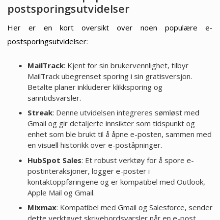
postsporingsutvidelser
Her er en kort oversikt over noen populære e-
postsporingsutvidelser:
MailTrack
: Kjent for sin brukervennlighet, tilbyr
MailTrack ubegrenset sporing i sin gratisversjon.
Betalte planer inkluderer klikksporing og
sanntidsvarsler.
Streak
: Denne utvidelsen integreres sømløst med
Gmail og gir detaljerte innsikter som tidspunkt og
enhet som ble brukt til å åpne e-posten, sammen med
en visuell historikk over e-poståpninger.
HubSpot Sales
: Et robust verktøy for å spore e-
postinteraksjoner, logger e-poster i
kontaktoppføringene og er kompatibel med Outlook,
Apple Mail og Gmail.
Mixmax
: Kompatibel med Gmail og Salesforce, sender
dette verktøyet skrivebordsvarsler når en e-post