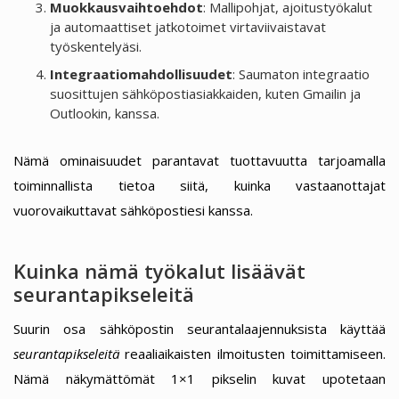
Muokkausvaihtoehdot
: Mallipohjat, ajoitustyökalut
ja automaattiset jatkotoimet virtaviivaistavat
työskentelyäsi.
Integraatiomahdollisuudet
: Saumaton integraatio
suosittujen sähköpostiasiakkaiden, kuten Gmailin ja
Outlookin, kanssa.
Nämä ominaisuudet parantavat tuottavuutta tarjoamalla
toiminnallista tietoa siitä, kuinka vastaanottajat
vuorovaikuttavat sähköpostiesi kanssa.
Kuinka nämä työkalut lisäävät
seurantapikseleitä
Suurin osa sähköpostin seurantalaajennuksista käyttää
seurantapikseleitä
reaaliaikaisten ilmoitusten toimittamiseen.
Nämä näkymättömät 1×1 pikselin kuvat upotetaan