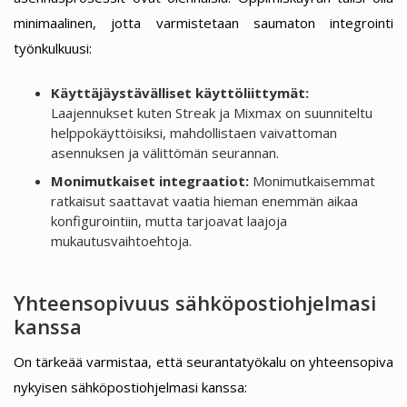
minimaalinen, jotta varmistetaan saumaton integrointi
työnkulkuusi:
Käyttäjäystävälliset käyttöliittymät:
Laajennukset kuten Streak ja Mixmax on suunniteltu
helppokäyttöisiksi, mahdollistaen vaivattoman
asennuksen ja välittömän seurannan.
Monimutkaiset integraatiot:
Monimutkaisemmat
ratkaisut saattavat vaatia hieman enemmän aikaa
konfigurointiin, mutta tarjoavat laajoja
mukautusvaihtoehtoja.
Yhteensopivuus sähköpostiohjelmasi
kanssa
On tärkeää varmistaa, että seurantatyökalu on yhteensopiva
nykyisen sähköpostiohjelmasi kanssa: