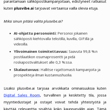
parantamaan sähköpostikampanjoitaan, edistyneet ratkaisut
kuten
plusvibe.ai
tarjoavat vertaansa vailla olevia etuja.
Miksi sinun pitäisi valita plusvibe.ai?
AI-ohjattu personointi:
Personoi jokainen
sähköposti kiehtovalla tekstillä, kuvilla, GIF:illä ja
videoilla.
Ylivoimainen toimitettavuus:
Saavuta 99,8 %:n
postilaatikon osumaprosentti ja pidä
roskapostivalitukset alle 0,3 %:ssa.
Skalautuvuus:
Hallitse rajattomasti kampanjoita ja
prospekteja ilman kustannushuolia.
Lisäksi plusvibe.ai tarjoaa arvokkaita ominaisuuksia kuten
Digital Sales Room
, turvallinen ja keskitetty tila, jossa
myyntiedustajat ja ostajat voivat tehdä yhteistyötä ja
käyttää relevanttia sisältöä koko kauppasyklin ajan. Tämä