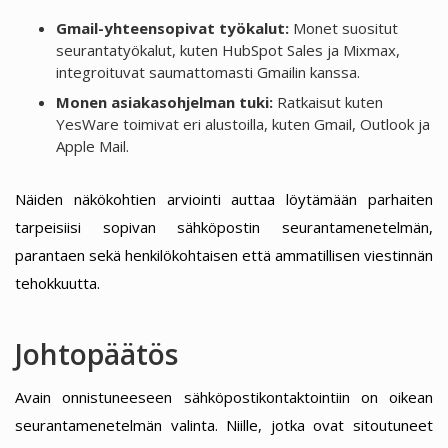
Gmail-yhteensopivat työkalut:
Monet suositut
seurantatyökalut, kuten HubSpot Sales ja Mixmax,
integroituvat saumattomasti Gmailin kanssa.
Monen asiakasohjelman tuki:
Ratkaisut kuten
YesWare toimivat eri alustoilla, kuten Gmail, Outlook ja
Apple Mail.
Näiden näkökohtien arviointi auttaa löytämään parhaiten
tarpeisiisi sopivan sähköpostin seurantamenetelmän,
parantaen sekä henkilökohtaisen että ammatillisen viestinnän
tehokkuutta.
Johtopäätös
Avain onnistuneeseen sähköpostikontaktointiin on oikean
seurantamenetelmän valinta. Niille, jotka ovat sitoutuneet