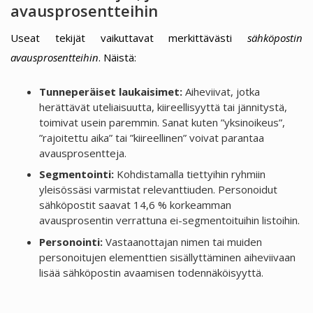
avausprosentteihin
Useat tekijät vaikuttavat merkittävästi
sähköpostin
avausprosentteihin
. Näistä:
Tunneperäiset laukaisimet:
Aiheviivat, jotka
herättävät uteliaisuutta, kiireellisyyttä tai jännitystä,
toimivat usein paremmin. Sanat kuten ”yksinoikeus”,
”rajoitettu aika” tai ”kiireellinen” voivat parantaa
avausprosentteja.
Segmentointi:
Kohdistamalla tiettyihin ryhmiin
yleisössäsi varmistat relevanttiuden. Personoidut
sähköpostit saavat 14,6 % korkeamman
avausprosentin verrattuna ei-segmentoituihin listoihin.
Personointi:
Vastaanottajan nimen tai muiden
personoitujen elementtien sisällyttäminen aiheviivaan
lisää sähköpostin avaamisen todennäköisyyttä.