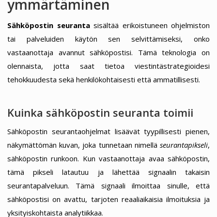
ymmärtäminen
Sähköpostin seuranta
sisältää erikoistuneen ohjelmiston
tai palveluiden käytön sen selvittämiseksi, onko
vastaanottaja avannut sähköpostisi. Tämä teknologia on
olennaista, jotta saat tietoa viestintästrategioidesi
tehokkuudesta sekä henkilökohtaisesti että ammatillisesti.
Kuinka sähköpostin seuranta toimii
Sähköpostin seurantaohjelmat lisäävät tyypillisesti pienen,
näkymättömän kuvan, joka tunnetaan nimellä
seurantapikseli
,
sähköpostin runkoon. Kun vastaanottaja avaa sähköpostin,
tämä pikseli latautuu ja lähettää signaalin takaisin
seurantapalveluun. Tämä signaali ilmoittaa sinulle, että
sähköpostisi on avattu, tarjoten reaaliaikaisia ilmoituksia ja
yksityiskohtaista analytiikkaa.