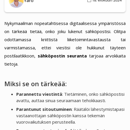
Yaro
18. elokuun 2024
Nykymaailman nopeatahtisessa digitaalisessa ympäristössä
on tärkeää tietää, onko joku lukenut sähköpostisi. Olitpa
odottamassa kriittistä liiketoimintavastausta tai
varmistamassa, ettei viestisi ole hukkunut täyteen
postilaatikkoon,
sähköpostin seuranta
tarjoaa arvokkaita
tietoja.
Miksi se on tärkeää:
Parannettu viestintä
: Tietäminen, onko sähköpostisi
avattu, auttaa sinua seuraamaan tehokkaasti.
Parantunut sitoutuminen
: Räätälöi lähestymistapasi
vastaanottajan sähköpostin kanssa tekemän
vuorovaikutuksen perusteella.