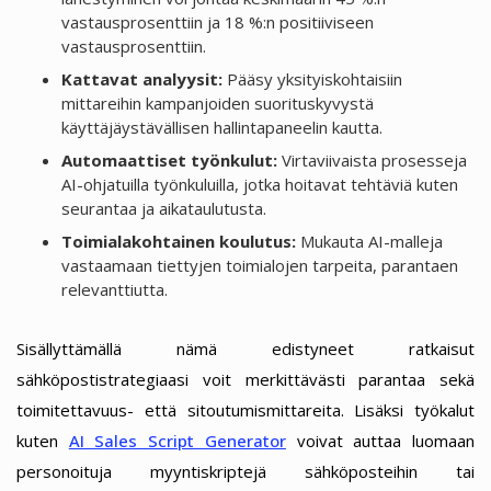
vastausprosenttiin ja 18 %:n positiiviseen
vastausprosenttiin.
Kattavat analyysit:
Pääsy yksityiskohtaisiin
mittareihin kampanjoiden suorituskyvystä
käyttäjäystävällisen hallintapaneelin kautta.
Automaattiset työnkulut:
Virtaviivaista prosesseja
AI-ohjatuilla työnkuluilla, jotka hoitavat tehtäviä kuten
seurantaa ja aikataulutusta.
Toimialakohtainen koulutus:
Mukauta AI-malleja
vastaamaan tiettyjen toimialojen tarpeita, parantaen
relevanttiutta.
Sisällyttämällä nämä edistyneet ratkaisut
sähköpostistrategiaasi voit merkittävästi parantaa sekä
toimitettavuus- että sitoutumismittareita. Lisäksi työkalut
kuten
AI Sales Script Generator
voivat auttaa luomaan
personoituja myyntiskriptejä sähköposteihin tai