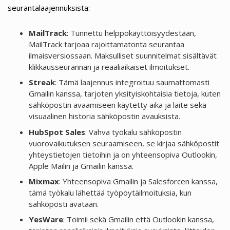
seurantalaajennuksista:
MailTrack
: Tunnettu helppokäyttöisyydestään,
MailTrack tarjoaa rajoittamatonta seurantaa
ilmaisversiossaan. Maksulliset suunnitelmat sisältävät
klikkausseurannan ja reaaliaikaiset ilmoitukset.
Streak
: Tämä laajennus integroituu saumattomasti
Gmailin kanssa, tarjoten yksityiskohtaisia tietoja, kuten
sähköpostin avaamiseen käytetty aika ja laite sekä
visuaalinen historia sähköpostin avauksista.
HubSpot Sales
: Vahva työkalu sähköpostin
vuorovaikutuksen seuraamiseen, se kirjaa sähköpostit
yhteystietojen tietoihin ja on yhteensopiva Outlookin,
Apple Mailin ja Gmailin kanssa.
Mixmax
: Yhteensopiva Gmailin ja Salesforcen kanssa,
tämä työkalu lähettää työpöytäilmoituksia, kun
sähköposti avataan.
YesWare
: Toimii sekä Gmailin että Outlookin kanssa,