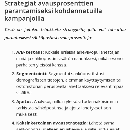
Strategiat avausprosenttien
parantamiseksi kohdennetuilla
kampanjoilla
Tässä on joitakin tehokkaita strategioita, joita voit toteuttaa
parantaaksesi sähköpostiesi avausprosentteja:
A/B-testaus:
Kokeile erilaisia aiheviivoja, lähettäjän
nimiä ja sähköpostin sisältöä nähdäksesi, mikä resonoi
parhaiten yleisösi kanssa.
Segmentointi:
Segmentoi sähköpostilistasi
demografisten tietojen, aiemman käyttäytymisen tai
ostohistorian perusteella lähettääksesi relevantimpaa
sisältöä.
Ajoitus:
Analysoi, milloin yleisösi todennäköisimmin
tarkistaa sähköpostinsa ja ajoita lähetykset sen
mukaisesti.
Kaksinkertainen avausstrategia:
Lähetä sama
sähköposti uudelleen eri aiheviivalla niille, jotka eivät