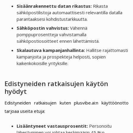
Sisäänrakennettu datan rikastus:
Rikasta
sähköpostilistoja automaattisesti relevantilla datalla
parantaaksesi kohdistustarkkuutta.
Sähköpostin vahvistus:
Vähennä
pomppuprosentteja vahvistamalla
sähköpostiosoitteet ennen lähettämistä.
Skalautuva kampanjanhallinta:
Hallitse rajattomasti
kampanjoita ja prospekteja helposti, sopien
kaikenkokoisille yrityksille.
Edistyneiden ratkaisujen käytön
hyödyt
Edistyneiden ratkaisujen kuten plusvibe.ai:n käyttöönotto
tarjoaa useita etuja:
Lisääntyneet vastausprosentit:
Personoitu
lähestyminen voi johtaa keskimäärin 45 %:n