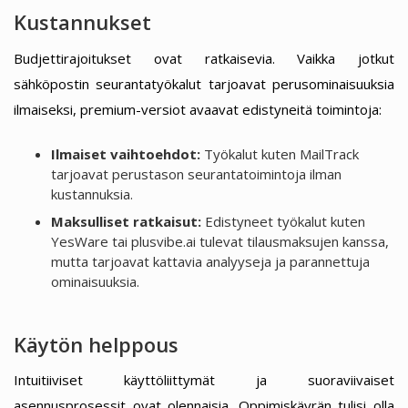
Kustannukset
Budjettirajoitukset ovat ratkaisevia. Vaikka jotkut
sähköpostin seurantatyökalut tarjoavat perusominaisuuksia
ilmaiseksi, premium-versiot avaavat edistyneitä toimintoja:
Ilmaiset vaihtoehdot:
Työkalut kuten MailTrack
tarjoavat perustason seurantatoimintoja ilman
kustannuksia.
Maksulliset ratkaisut:
Edistyneet työkalut kuten
YesWare tai plusvibe.ai tulevat tilausmaksujen kanssa,
mutta tarjoavat kattavia analyyseja ja parannettuja
ominaisuuksia.
Käytön helppous
Intuitiiviset käyttöliittymät ja suoraviivaiset
asennusprosessit ovat olennaisia. Oppimiskäyrän tulisi olla