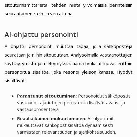
sitoutumismittareita, tehden niistä ylivoimaisia perinteisiin
seurantamenetelmiin verrattuna.
AI-ohjattu personointi
AI-ohjattu personointi muuttaa tapaa, jolla sähköposteja
seurataan ja niihin sitoudutaan. Analysoimalla vastaanottajien
käyttäytymistä ja mieltymyksiä, nämä työkalut luovat erittäin
personoitua sisältöä, joka resonoi yleisön kanssa. Hyödyt
sisältävät:
Parantunut sitoutuminen:
Personoidut sähköpostit
vastaanottajatietojen perusteella lisäävät avaus- ja
vastausprosentteja.
Reaaliaikainen mukautuminen:
AI-algoritmit
mukauttavat sähköpostisisältöä dynaamisesti
varmistaen relevanttiuden ja ajankohtaisuuden.