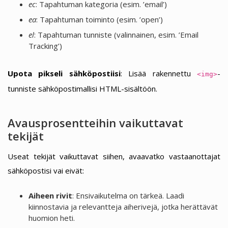
ec
: Tapahtuman kategoria (esim. ’email’)
ea
: Tapahtuman toiminto (esim. ’open’)
el
: Tapahtuman tunniste (valinnainen, esim. ’Email
Tracking’)
Upota pikseli sähköpostiisi
: Lisää rakennettu
-
<img>
tunniste sähköpostimallisi HTML-sisältöön.
Avausprosentteihin vaikuttavat
tekijät
Useat tekijät vaikuttavat siihen, avaavatko vastaanottajat
sähköpostisi vai eivät:
Aiheen rivit
: Ensivaikutelma on tärkeä. Laadi
kiinnostavia ja relevantteja aiherivejä, jotka herättävät
huomion heti.