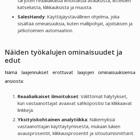
tarjoten reaaliaikaisia ilmoituksia avauksista, liitteiden
katseluista, klikkauksista ja muusta.
SalesHandy
: Käyttäjäystävällinen ohjelma, joka
sisältää ominaisuuksia, kuten mallipohjat, ajoituksen ja
jatkotoimien automaation.
Näiden työkalujen ominaisuudet ja
edut
Nämä laajennukset erottuvat laajojen ominaisuuksiensa
ansiosta:
Reaaliaikaiset ilmoitukset
: Välittömät hälytykset,
kun vastaanottajat avaavat sähköpostisi tai klikkaavat
linkkejä.
Yksityiskohtainen analytiikka
: Näkemyksiä
vastaanottajan käyttäytymisestä, mukaan lukien
avausprosentit, klikkausprosentit ja sitoutumismittarit.