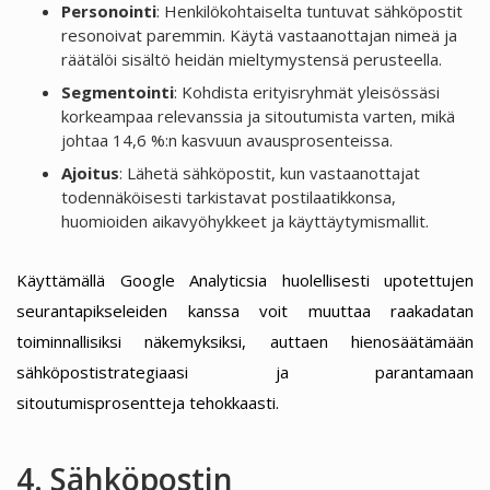
Personointi
: Henkilökohtaiselta tuntuvat sähköpostit
resonoivat paremmin. Käytä vastaanottajan nimeä ja
räätälöi sisältö heidän mieltymystensä perusteella.
Segmentointi
: Kohdista erityisryhmät yleisössäsi
korkeampaa relevanssia ja sitoutumista varten, mikä
johtaa 14,6 %:n kasvuun avausprosenteissa.
Ajoitus
: Lähetä sähköpostit, kun vastaanottajat
todennäköisesti tarkistavat postilaatikkonsa,
huomioiden aikavyöhykkeet ja käyttäytymismallit.
Käyttämällä Google Analyticsia huolellisesti upotettujen
seurantapikseleiden kanssa voit muuttaa raakadatan
toiminnallisiksi näkemyksiksi, auttaen hienosäätämään
sähköpostistrategiaasi ja parantamaan
sitoutumisprosentteja tehokkaasti.
4. Sähköpostin