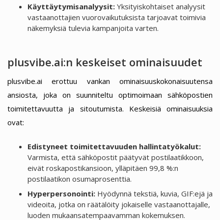
Käyttäytymisanalyysit:
Yksityiskohtaiset analyysit
vastaanottajien vuorovaikutuksista tarjoavat toimivia
näkemyksiä tulevia kampanjoita varten.
plusvibe.ai:n keskeiset ominaisuudet
plusvibe.ai erottuu vankan ominaisuuskokonaisuutensa
ansiosta, joka on suunniteltu optimoimaan sähköpostien
toimitettavuutta ja sitoutumista. Keskeisiä ominaisuuksia
ovat:
Edistyneet toimitettavuuden hallintatyökalut:
Varmista, että sähköpostit päätyvät postilaatikkoon,
eivät roskapostikansioon, ylläpitäen 99,8 %:n
postilaatikon osumaprosenttia.
Hyperpersonointi:
Hyödynnä tekstiä, kuvia, GIF:ejä ja
videoita, jotka on räätälöity jokaiselle vastaanottajalle,
luoden mukaansatempaavamman kokemuksen.