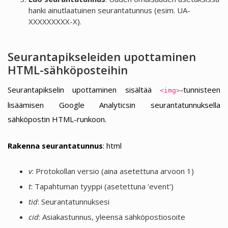
hanki ainutlaatuinen seurantatunnus (esim. UA-
XXXXXXXXX-X).
Seurantapikseleiden upottaminen
HTML-sähköposteihin
Seurantapikselin upottaminen sisältää
-tunnisteen
<img>
lisäämisen Google Analyticsin seurantatunnuksella
sähköpostin HTML-runkoon.
Rakenna seurantatunnus
: html
v
: Protokollan versio (aina asetettuna arvoon 1)
t
: Tapahtuman tyyppi (asetettuna ’event’)
tid
: Seurantatunnuksesi
cid
: Asiakastunnus, yleensä sähköpostiosoite