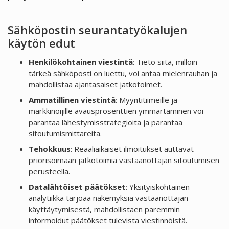
Sähköpostin seurantatyökalujen
käytön edut
Henkilökohtainen viestintä
: Tieto siitä, milloin
tärkeä sähköposti on luettu, voi antaa mielenrauhan ja
mahdollistaa ajantasaiset jatkotoimet.
Ammatillinen viestintä
: Myyntitiimeille ja
markkinoijille avausprosenttien ymmärtäminen voi
parantaa lähestymisstrategioita ja parantaa
sitoutumismittareita.
Tehokkuus
: Reaaliaikaiset ilmoitukset auttavat
priorisoimaan jatkotoimia vastaanottajan sitoutumisen
perusteella.
Datalähtöiset päätökset
: Yksityiskohtainen
analytiikka tarjoaa näkemyksiä vastaanottajan
käyttäytymisestä, mahdollistaen paremmin
informoidut päätökset tulevista viestinnöistä.