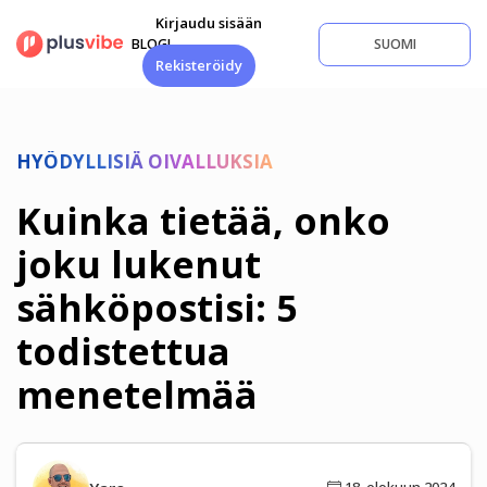
Siirry
Kirjaudu sisään
sisältöön
BLOGI
SUOMI
Rekisteröidy
HYÖDYLLISIÄ OIVALLUKSIA
Kuinka tietää, onko
joku lukenut
sähköpostisi: 5
todistettua
menetelmää