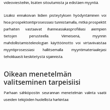
videoviesteihin, lisäten sitoutumista ja edistäen myyntiä.
Lisäksi ennakoivan liidien pisteytyksen hyödyntäminen voi
hioa prospektointiprosessiasi tunnistamalla, mitkä prospektit
parhaiten vastaavat ihanneasiakasprofiiliasi aiempien
tietojen perusteella. Viimeisenä, myynnin
mahdollistamisteknologian käyttöönotto voi virtaviivaistaa
myyntiprosessiasi hallitsemalla myyntimateriaalejasi
tehokkaasti keskitetystä sijainnista.
Oikean menetelmän
valitseminen tarpeisiisi
Parhaan sähköpostin seurannan menetelmän valinta vaatii
useiden tekijöiden huolellista harkintaa: