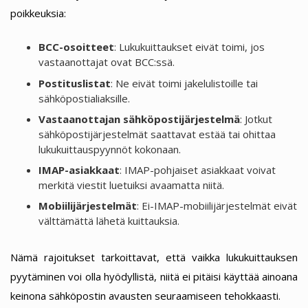
poikkeuksia:
BCC-osoitteet
: Lukukuittaukset eivät toimi, jos
vastaanottajat ovat BCC:ssä.
Postituslistat
: Ne eivät toimi jakelulistoille tai
sähköpostialiaksille.
Vastaanottajan sähköpostijärjestelmä
: Jotkut
sähköpostijärjestelmät saattavat estää tai ohittaa
lukukuittauspyynnöt kokonaan.
IMAP-asiakkaat
: IMAP-pohjaiset asiakkaat voivat
merkitä viestit luetuiksi avaamatta niitä.
Mobiilijärjestelmät
: Ei-IMAP-mobiilijärjestelmät eivät
välttämättä lähetä kuittauksia.
Nämä rajoitukset tarkoittavat, että vaikka lukukuittauksen
pyytäminen voi olla hyödyllistä, niitä ei pitäisi käyttää ainoana
keinona sähköpostin avausten seuraamiseen tehokkaasti.