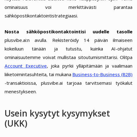
ominaisuus voi merkittävästi parantaa
sähköpostikontaktointistrategiaasi.
Nosta sähköpostikontaktointisi uudelle tasolle
plusvibe.ai:n avulla. Rekisteröidy 14 päivän ilmaiseen
kokeiluun tänään ja tutustu, kuinka AI-ohjatut
ominaisuutemme voivat mullistaa sitoutumismittarisi. Olitpa
Account Executive
, joka pyrkii ylläpitämään ja vaalimaan
liiketoimintasuhteita, tai mukana
Business-to-Business (B2B)
-transaktioissa, plusvibe.ai tarjoaa tarvitsemasi työkalut
menestykseen.
Usein kysytyt kysymykset
(UKK)