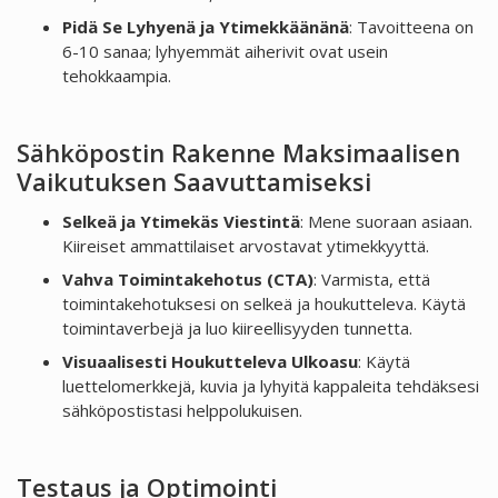
Pidä Se Lyhyenä ja Ytimekkäänänä
: Tavoitteena on
6-10 sanaa; lyhyemmät aiherivit ovat usein
tehokkaampia.
Sähköpostin Rakenne Maksimaalisen
Vaikutuksen Saavuttamiseksi
Selkeä ja Ytimekäs Viestintä
: Mene suoraan asiaan.
Kiireiset ammattilaiset arvostavat ytimekkyyttä.
Vahva Toimintakehotus (CTA)
: Varmista, että
toimintakehotuksesi on selkeä ja houkutteleva. Käytä
toimintaverbejä ja luo kiireellisyyden tunnetta.
Visuaalisesti Houkutteleva Ulkoasu
: Käytä
luettelomerkkejä, kuvia ja lyhyitä kappaleita tehdäksesi
sähköpostistasi helppolukuisen.
Testaus ja Optimointi