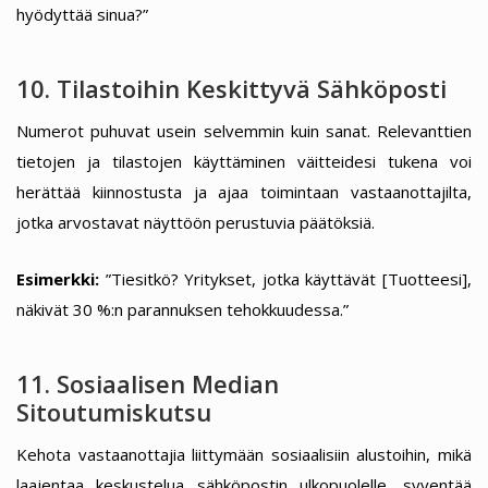
hyödyttää sinua?”
10. Tilastoihin Keskittyvä Sähköposti
Numerot puhuvat usein selvemmin kuin sanat. Relevanttien
tietojen ja tilastojen käyttäminen väitteidesi tukena voi
herättää kiinnostusta ja ajaa toimintaan vastaanottajilta,
jotka arvostavat näyttöön perustuvia päätöksiä.
Esimerkki:
”Tiesitkö? Yritykset, jotka käyttävät [Tuotteesi],
näkivät 30 %:n parannuksen tehokkuudessa.”
11. Sosiaalisen Median
Sitoutumiskutsu
Kehota vastaanottajia liittymään sosiaalisiin alustoihin, mikä
laajentaa keskustelua sähköpostin ulkopuolelle, syventää