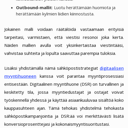
Outbound-mallit
: Luotu herättämään huomiota ja
herättämään kylmien liidien kiinnostusta.
Jokainen malli voidaan räätälöidä vastaamaan erityisiä
tarpeitasi, varmistaen, että viestisi resonoi joka kerta.
Näiden mallien avulla voit yksinkertaistaa viestintääsi,
vahvistaa suhteita ja lopulta saavuttaa parempia tuloksia.
Lisäksi yhdistämällä nämä sähköpostistrategiat
digitaalisen
myyntihuoneen
kanssa voit parantaa myyntiprosessiasi
entisestään. Digitaalinen myyntihuone (DSR) on turvallinen ja
keskitetty tila, jossa myyntiedustajat ja ostajat voivat
työskennellä yhdessä ja käyttää asiaankuuluvaa sisältöä koko
kauppasuhteen ajan. Tämä tehokas yhdistelmä tehokasta
sähköpostikampanjointia ja DSR:ää voi merkittävästi lisätä
konversioprosenttejasi ja kokonaismyyntisuoritustasi.