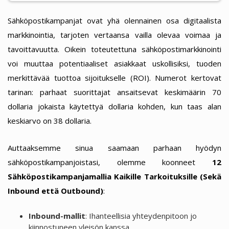
Sähköpostikampanjat ovat yhä olennainen osa digitaalista
markkinointia, tarjoten vertaansa vailla olevaa voimaa ja
tavoittavuutta. Oikein toteutettuna sähköpostimarkkinointi
voi muuttaa potentiaaliset asiakkaat uskollisiksi, tuoden
merkittävää tuottoa sijoitukselle (ROI). Numerot kertovat
tarinan: parhaat suorittajat ansaitsevat keskimäärin 70
dollaria jokaista käytettyä dollaria kohden, kun taas alan
keskiarvo on 38 dollaria.
Auttaaksemme sinua saamaan parhaan hyödyn
sähköpostikampanjoistasi, olemme koonneet
12
Sähköpostikampanjamallia Kaikille Tarkoituksille (Sekä
Inbound että Outbound)
:
Inbound-mallit
: Ihanteellisia yhteydenpitoon jo
kiinnostuneen yleisön kanssa.