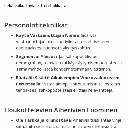
sekä vaikuttavia että tehokkaita:
Personointitekniikat
Käytä Vastaanottajan Nimeä
: Sisällytä
vastaanottajan nimi aiheriviin tai tervehdykseen
osoittaaksesi huomiota yksityiskohtiin.
Segmentoi Yleisösi
: Jaa sähköpostilistasi
demografian, toimialan tai käyttäytymisen perusteella.
Tämä mahdollistaa kohdennetumman viestinnän.
Räätälöi Sisältö Aikaisempien Vuorovaikutusten
Perusteella
: Viittaa aiempiin sitoutumisiin tai ostoihin
tehdäksesi sähköposteistasi erittäin relevantteja.
Houkuttelevien Aiherivien Luominen
Ole Tarkka ja Kiinnostava
: Aiherivin tulisi antaa vihje
siitä, mitä sisällä on, samalla herättäen uteliaisuutta.