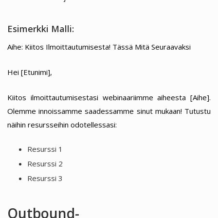
Esimerkki Malli:
Aihe: Kiitos Ilmoittautumisesta! Tässä Mitä Seuraavaksi
Hei [Etunimi],
Kiitos ilmoittautumisestasi webinaariimme aiheesta [Aihe].
Olemme innoissamme saadessamme sinut mukaan! Tutustu
näihin resursseihin odotellessasi:
Resurssi 1
Resurssi 2
Resurssi 3
Outbound-