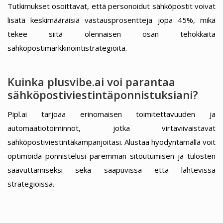
Tutkimukset osoittavat, että personoidut sähköpostit voivat
lisätä keskimääräisiä vastausprosentteja jopa 45%, mikä
tekee siitä olennaisen osan tehokkaita
sähköpostimarkkinointistrategioita.
Kuinka plusvibe.ai voi parantaa
sähköpostiviestintäponnistuksiani?
Pipl.ai tarjoaa erinomaisen toimitettavuuden ja
automaatiotoiminnot, jotka virtaviivaistavat
sähköpostiviestintäkampanjoitasi. Alustaa hyödyntämällä voit
optimoida ponnistelusi paremman sitoutumisen ja tulosten
saavuttamiseksi sekä saapuvissa että lähtevissä
strategioissa.