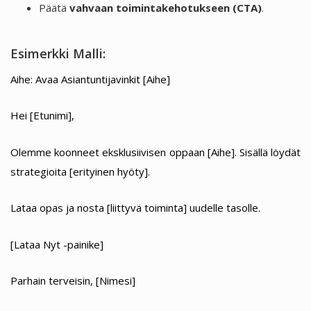
Päätä
vahvaan toimintakehotukseen (CTA)
.
Esimerkki Malli:
Aihe: Avaa Asiantuntijavinkit [Aihe]
Hei [Etunimi],
Olemme koonneet eksklusiivisen oppaan [Aihe]. Sisällä löydät
strategioita [erityinen hyöty].
Lataa opas ja nosta [liittyvä toiminta] uudelle tasolle.
[Lataa Nyt -painike]
Parhain terveisin, [Nimesi]