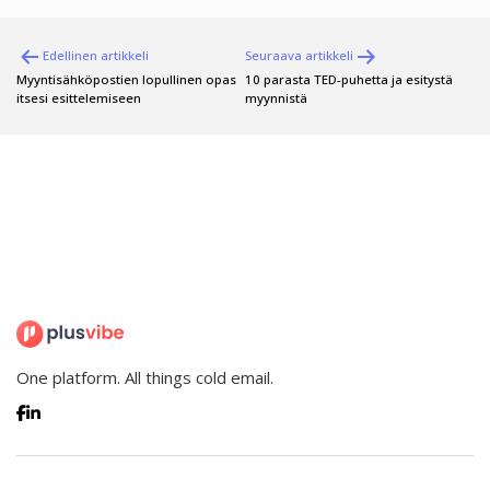
Artikkelien
Edellinen artikkeli
Seuraava artikkeli
selaus
Myyntisähköpostien lopullinen opas
10 parasta TED-puhetta ja esitystä
itsesi esittelemiseen
myynnistä
One platform. All things cold email.