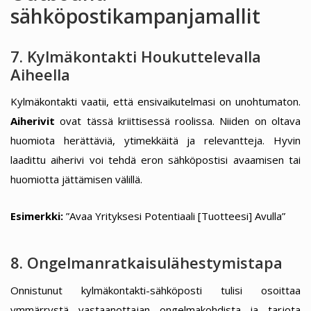
sähköpostikampanjamallit
7. Kylmäkontakti Houkuttelevalla
Aiheella
Kylmäkontakti vaatii, että ensivaikutelmasi on unohtumaton.
Aiherivit
ovat tässä kriittisessä roolissa. Niiden on oltava
huomiota herättäviä, ytimekkäitä ja relevantteja. Hyvin
laadittu aiherivi voi tehdä eron sähköpostisi avaamisen tai
huomiotta jättämisen välillä.
Esimerkki:
”Avaa Yrityksesi Potentiaali [Tuotteesi] Avulla”
8. Ongelmanratkaisulähestymistapa
Onnistunut kylmäkontakti-sähköposti tulisi osoittaa
ymmärrystä vastaanottajan ongelmakohdista ja tarjota