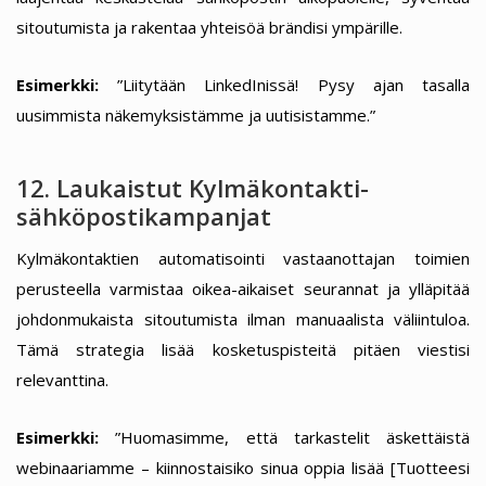
sitoutumista ja rakentaa yhteisöä brändisi ympärille.
Esimerkki:
”Liitytään LinkedInissä! Pysy ajan tasalla
uusimmista näkemyksistämme ja uutisistamme.”
12. Laukaistut Kylmäkontakti-
sähköpostikampanjat
Kylmäkontaktien automatisointi vastaanottajan toimien
perusteella varmistaa oikea-aikaiset seurannat ja ylläpitää
johdonmukaista sitoutumista ilman manuaalista väliintuloa.
Tämä strategia lisää kosketuspisteitä pitäen viestisi
relevanttina.
Esimerkki:
”Huomasimme, että tarkastelit äskettäistä
webinaariamme – kiinnostaisiko sinua oppia lisää [Tuotteesi