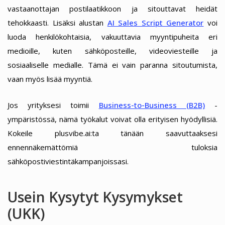
vastaanottajan postilaatikkoon ja sitouttavat heidät
tehokkaasti. Lisäksi alustan
AI Sales Script Generator
voi
luoda henkilökohtaisia, vakuuttavia myyntipuheita eri
medioille, kuten sähköposteille, videoviesteille ja
sosiaaliselle medialle. Tämä ei vain paranna sitoutumista,
vaan myös lisää myyntiä.
Jos yrityksesi toimii
Business-to-Business (B2B)
-
ympäristössä, nämä työkalut voivat olla erityisen hyödyllisiä.
Kokeile plusvibe.ai:ta tänään saavuttaaksesi
ennennäkemättömiä tuloksia
sähköpostiviestintäkampanjoissasi.
Usein Kysytyt Kysymykset
(UKK)