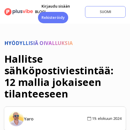
Siirry
Kirjaudu sisään
sisältöön
BLOGI
SUOMI
Rekisteröidy
HYÖDYLLISIÄ OIVALLUKSIA
Hallitse
sähköpostiviestintää:
12 mallia jokaiseen
tilanteeseen
Yaro
19. elokuun 2024