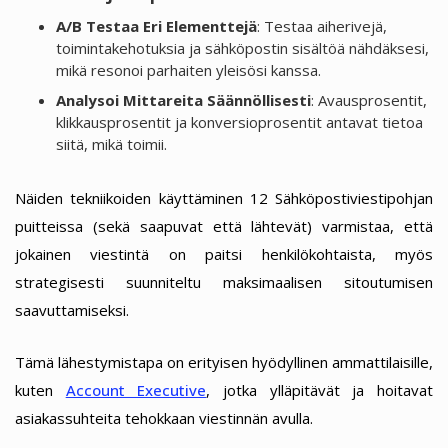
A/B Testaa Eri Elementtejä
: Testaa aiherivejä,
toimintakehotuksia ja sähköpostin sisältöä nähdäksesi,
mikä resonoi parhaiten yleisösi kanssa.
Analysoi Mittareita Säännöllisesti
: Avausprosentit,
klikkausprosentit ja konversioprosentit antavat tietoa
siitä, mikä toimii.
Näiden tekniikoiden käyttäminen 12 Sähköpostiviestipohjan
puitteissa (sekä saapuvat että lähtevät) varmistaa, että
jokainen viestintä on paitsi henkilökohtaista, myös
strategisesti suunniteltu maksimaalisen sitoutumisen
saavuttamiseksi.
Tämä lähestymistapa on erityisen hyödyllinen ammattilaisille,
kuten
Account Executive
, jotka ylläpitävät ja hoitavat
asiakassuhteita tehokkaan viestinnän avulla.