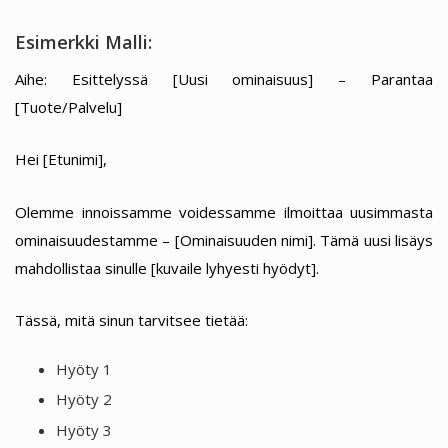
Esimerkki Malli:
Aihe: Esittelyssä [Uusi ominaisuus] – Parantaa
[Tuote/Palvelu]
Hei [Etunimi],
Olemme innoissamme voidessamme ilmoittaa uusimmasta
ominaisuudestamme – [Ominaisuuden nimi]. Tämä uusi lisäys
mahdollistaa sinulle [kuvaile lyhyesti hyödyt].
Tässä, mitä sinun tarvitsee tietää:
Hyöty 1
Hyöty 2
Hyöty 3