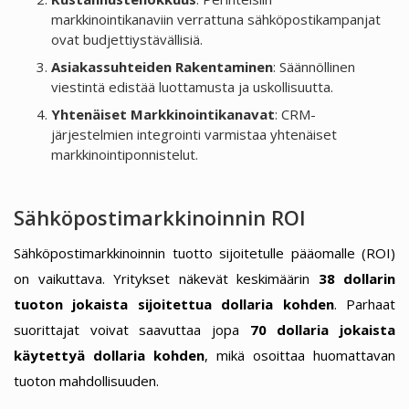
markkinointikanaviin verrattuna sähköpostikampanjat
ovat budjettiystävällisiä.
Asiakassuhteiden Rakentaminen
: Säännöllinen
viestintä edistää luottamusta ja uskollisuutta.
Yhtenäiset Markkinointikanavat
: CRM-
järjestelmien integrointi varmistaa yhtenäiset
markkinointiponnistelut.
Sähköpostimarkkinoinnin ROI
Sähköpostimarkkinoinnin tuotto sijoitetulle pääomalle (ROI)
on vaikuttava. Yritykset näkevät keskimäärin
38 dollarin
tuoton jokaista sijoitettua dollaria kohden
. Parhaat
suorittajat voivat saavuttaa jopa
70 dollaria jokaista
käytettyä dollaria kohden
, mikä osoittaa huomattavan
tuoton mahdollisuuden.