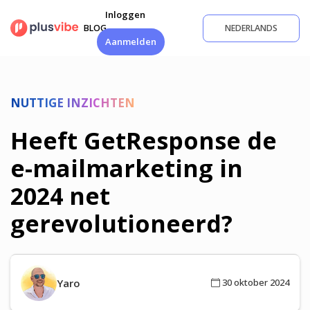
Ga
Inloggen
naar
BLOG
NEDERLANDS
de
Aanmelden
inhoud
NUTTIGE INZICHTEN
Heeft GetResponse de
e-mailmarketing in
2024 net
gerevolutioneerd?
Yaro
30 oktober 2024