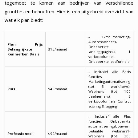
tegemoet te komen aan bedrijven van verschillende
groottes en behoeften. Hier is een uitgebreid overzicht van
wat elk plan biedt:
– E-mailmarketing-
Autoresponders-
Plan
Prijs
Onbeperkte
Belangrijkste
$15/maand
landingspagina’s- 1
Kenmerken
Basis
verkoopfunnel-
Onbeperkte leadfunnels
– Inclusief alle Basis
functies-
Marketingautomatisering
(tot 5 workflows)-
Plus
$49/maand
Webinars (tot 100
deelnemers)- 5
verkoopfunnels- Contact
scoring & tagging
– Inclusief alle Plus
functies- Onbeperkte
automatiseringsbouwer-
Betaalde webinars1-
Professioneel
$99/maand
Webinars (tot 300