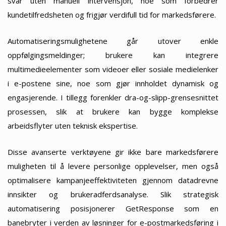
svar uten manuell intervensjon, noe som forbedrer
kundetilfredsheten og frigjør verdifull tid for markedsførere.
Automatiseringsmulighetene går utover enkle
oppfølgingsmeldinger; brukere kan integrere
multimedieelementer som videoer eller sosiale medielenker
i e-postene sine, noe som gjør innholdet dynamisk og
engasjerende. I tillegg forenkler dra-og-slipp-grensesnittet
prosessen, slik at brukere kan bygge komplekse
arbeidsflyter uten teknisk ekspertise.
Disse avanserte verktøyene gir ikke bare markedsførere
muligheten til å levere personlige opplevelser, men også
optimalisere kampanjeeffektiviteten gjennom datadrevne
innsikter og brukeradferdsanalyse. Slik strategisk
automatisering posisjonerer GetResponse som en
banebryter i verden av løsninger for e-postmarkedsføring i