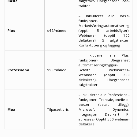
Basic
salgstrakt- Ubegrensede lead-
trakter
– Inkluderer alle Basic-
funksjoner-
Markedsføringsautomatisering
Plus
$49/måned
(opptil 5 arbeidsflyter)-
Webinarer (opptil 100
deltakere)- 5 salgstrakter-
Kontaktpoeng og tagging
– Inkluderer alle Plus-
funksjoner- Ubegrenset
automatiseringsbygger-
Professional
$99/måned
Betalte webinarer1-
Webinarer (opptil 300
deltakere)- Ubegrensede
salgstrakter
– Inkluderer alle Professional-
funksjoner- Transaksjonelle e-
poster (betalt tillegg)-
Max
Tilpasset pris
Microsoft Dynamics-
integrasjon- Dedikert IP-
adresse2- Opptil 500 webinar-
deltakere