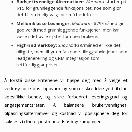
Budsjettvennlige Alternativer:
Warmbox
starter på
$15 for grunnleggende funksjonalitet, noe som gjør
det til et rimelig valg for små bedrifter.
Mellomklasse Løsninger:
Mailwarm
: $79/måned gir
god verdi med grunnleggende funksjoner, men kan
være i det øvre sjiktet for noen brukere.
High-End Verktøy:
Snov.io
: $39/måned er ikke det
billigste, men tilbyr omfattende tilleggsfunksjoner som
leadgenerering og CRM-integrasjon som
rettferdiggjør prisen.
Å forstå disse kriteriene vil hjelpe deg med å velge et
verktøy for e-post oppvarming som er skreddersydd til dine
spesifikke behov, og sikre forbedret leveringsgrad og
engasjementsrater. Å balansere brukervennlighet,
tilpasningsalternativer og kostnad vil posisjonere deg for
suksess i dine e-postmarkedsføringskampanjer.