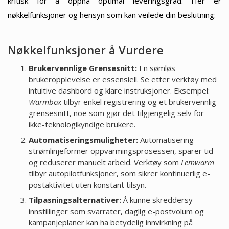
kritisk for å oppnå optimal leveringsgrad. Her er
nøkkelfunksjoner og hensyn som kan veilede din beslutning:
Nøkkelfunksjoner å Vurdere
Brukervennlige Grensesnitt:
En sømløs
brukeropplevelse er essensiell. Se etter verktøy med
intuitive dashbord og klare instruksjoner. Eksempel:
Warmbox
tilbyr enkel registrering og et brukervennlig
grensesnitt, noe som gjør det tilgjengelig selv for
ikke-teknologikyndige brukere.
Automatiseringsmuligheter:
Automatisering
strømlinjeformer oppvarmingsprosessen, sparer tid
og reduserer manuelt arbeid. Verktøy som
Lemwarm
tilbyr autopilotfunksjoner, som sikrer kontinuerlig e-
postaktivitet uten konstant tilsyn.
Tilpasningsalternativer:
Å kunne skreddersy
innstillinger som svarrater, daglig e-postvolum og
kampanjeplaner kan ha betydelig innvirkning på