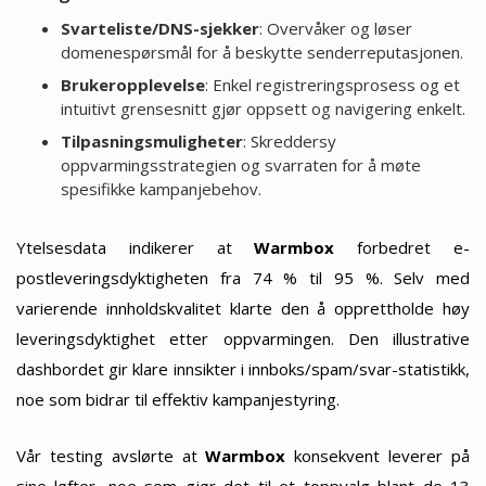
Svarteliste/DNS-sjekker
: Overvåker og løser
domenespørsmål for å beskytte senderreputasjonen.
Brukeropplevelse
: Enkel registreringsprosess og et
intuitivt grensesnitt gjør oppsett og navigering enkelt.
Tilpasningsmuligheter
: Skreddersy
oppvarmingsstrategien og svarraten for å møte
spesifikke kampanjebehov.
Ytelsesdata indikerer at
Warmbox
forbedret e-
postleveringsdyktigheten fra 74 % til 95 %. Selv med
varierende innholdskvalitet klarte den å opprettholde høy
leveringsdyktighet etter oppvarmingen. Den illustrative
dashbordet gir klare innsikter i innboks/spam/svar-statistikk,
noe som bidrar til effektiv kampanjestyring.
Vår testing avslørte at
Warmbox
konsekvent leverer på
sine løfter, noe som gjør det til et toppvalg blant de 13