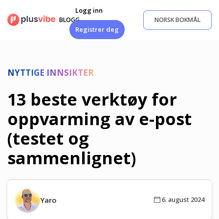
Gå
Logg inn
til
BLOGG
NORSK BOKMÅL
innhold
Registrer deg
NYTTIGE INNSIKTER
13 beste verktøy for
oppvarming av e-post
(testet og
sammenlignet)
Yaro
6. august 2024