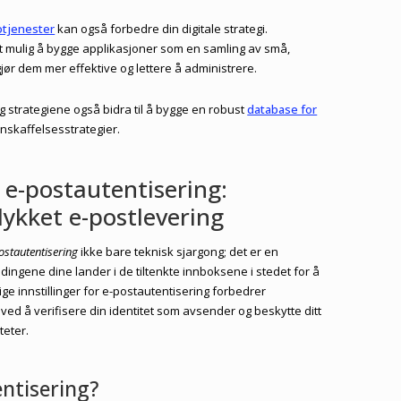
otjenester
kan også forbedre din digitale strategi.
et mulig å bygge applikasjoner som en samling av små,
ør dem mer effektive og lettere å administrere.
og strategiene også bidra til å bygge en robust
database for
nskaffelsesstrategier.
v e-postautentisering:
llykket e-postlevering
ostautentisering
ikke bare teknisk sjargong; det er en
dingene dine lander i de tiltenkte innboksene i stedet for å
ige innstillinger for e-postautentisering forbedrer
ved å verifisere din identitet som avsender og beskytte ditt
eter.
ntisering?