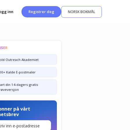
ogg inn
Registrer deg
NORSK BOKMÅL
RSER
old Outreach Akademiet
00+ Kalde E-postmaler
tart din 14-dagers gratis
røveversjon
onner på vårt
hetsbrev