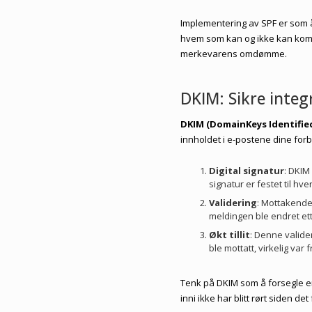
Implementering av SPF er som å 
hvem som kan og ikke kan komm
merkevarens omdømme.
DKIM: Sikre integ
DKIM (DomainKeys Identified
innholdet i e-postene dine forbl
Digital signatur
: DKIM
signatur er festet til hv
Validering
: Mottakende
meldingen ble endret ett
Økt tillit
: Denne valide
ble mottatt, virkelig var 
Tenk på DKIM som å forsegle en
inni ikke har blitt rørt siden de