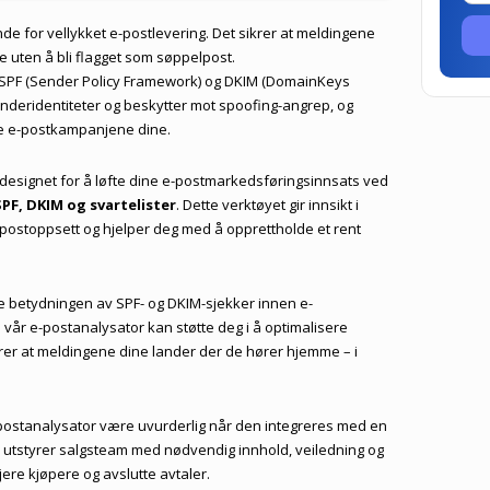
de for vellykket e-postlevering. Det sikrer at meldingene
e uten å bli flagget som søppelpost.
 SPF (Sender Policy Framework) og DKIM (DomainKeys
senderidentiteter og beskytter mot spoofing-angrep, og
ytte e-postkampanjene dine.
designet for å løfte dine e-postmarkedsføringsinnsats ved
SPF, DKIM og svartelister
. Dette verktøyet gir innsikt i
e-postoppsett og hjelper deg med å opprettholde et rent
ske betydningen av SPF- og DKIM-sjekker innen e-
år e-postanalysator kan støtte deg i å optimalisere
krer at meldingene dine lander der de hører hjemme – i
-postanalysator være uvurderlig når den integreres med en
 utstyrer salgsteam med nødvendig innhold, veiledning og
jere kjøpere og avslutte avtaler.