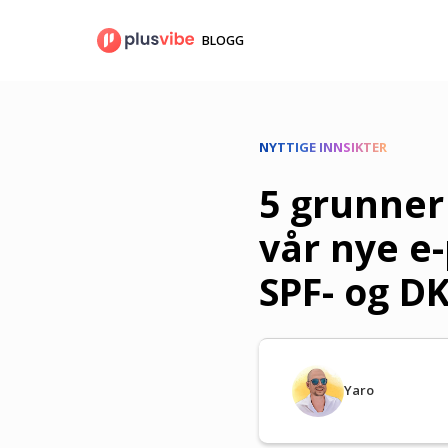
Gå
til
BLOGG
innhold
NYTTIGE INNSIKTER
5 grunner 
vår nye e
SPF- og D
Yaro