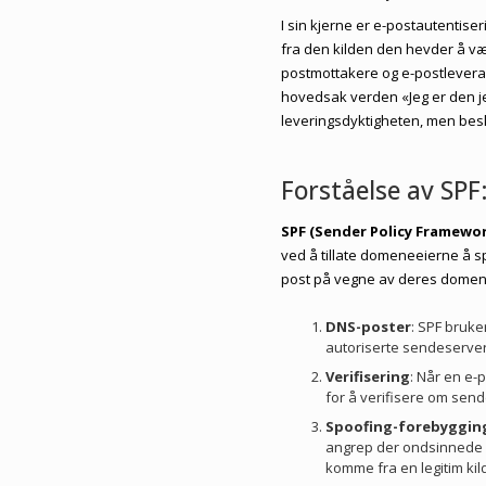
I sin kjerne er e-postautentis
fra den kilden den hevder å vær
postmottakere og e-postleveran
hovedsak verden «Jeg er den jeg 
leveringsdyktigheten, men bes
Forståelse av SPF
SPF (Sender Policy Framewo
ved å tillate domeneeierne å sp
post på vegne av deres domene.
DNS-poster
: SPF bruke
autoriserte sendeserver
Verifisering
: Når en e-
for å verifisere om sende
Spoofing-forebyggin
angrep der ondsinnede a
komme fra en legitim kil