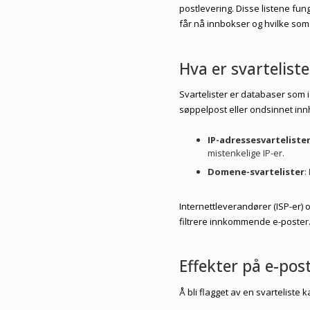
postlevering. Disse listene f
får nå innbokser og hvilke so
Hva er svarteliste
Svartelister er databaser som 
søppelpost eller ondsinnet innh
IP-adressesvarteliste
mistenkelige IP-er.
Domene-svartelister
:
Internettleverandører (ISP-er) 
filtrere innkommende e-poster
Effekter på e-pos
Å bli flagget av en svarteliste 