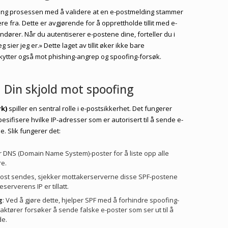
ering prosessen med å validere at en e-postmelding stammer
e fra. Dette er avgjørende for å opprettholde tillit med e-
dører. Når du autentiserer e-postene dine, forteller du i
sier jeg er.» Dette laget av tillit øker ikke bare
kytter også mot phishing-angrep og spoofing-forsøk.
: Din skjold mot spoofing
rk)
spiller en sentral rolle i e-postsikkerhet. Det fungerer
esifisere hvilke IP-adresser som er autorisert til å sende e-
 Slik fungerer det:
r DNS (Domain Name System)-poster for å liste opp alle
e.
post sendes, sjekker mottakerserverne disse SPF-postene
serverens IP er tillatt.
g
: Ved å gjøre dette, hjelper SPF med å forhindre spoofing-
ktører forsøker å sende falske e-poster som ser ut til å
de.