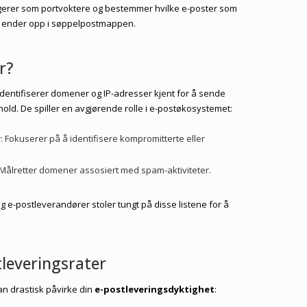
ungerer som portvoktere og bestemmer hvilke e-poster som
m ender opp i søppelpostmappen.
r?
identifiserer domener og IP-adresser kjent for å sende
old. De spiller en avgjørende rolle i e-postøkosystemet:
r
: Fokuserer på å identifisere kompromitterte eller
 Målretter domener assosiert med spam-aktiviteter.
og e-postleverandører stoler tungt på disse listene for å
.
tleveringsrater
kan drastisk påvirke din
e-postleveringsdyktighet
: