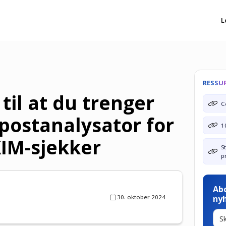
L
RESSU
til at du trenger
C
-postanalysator for
1
KIM-sjekker
S
p
Ab
30. oktober 2024
ny