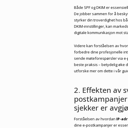
Både SPF og DKIM er essensiell
De jobber sammen for å beskyt
styrker din troverdighet hos b
DKIM-innstillinger, kan marked
digitale kommunikasjon mot sta
Videre kan forståelsen av hvor
forbedre dine profesjonelle in
sende møteforespørsler via e-p
beste praksis – betydelig øke
utforske mer om dette i vår g
2. Effekten av s
postkampanjer:
sjekker er avgj
Forståelsen av hvordan
IP-adr
dine e-postkampanjer er essen