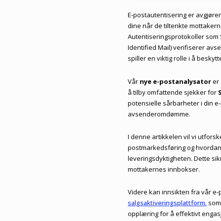
E-postautentisering er avgjøren
dine når de tiltenkte mottakern
Autentiseringsprotokoller som
Identified Mail) verifiserer av
spiller en viktig rolle i å besk
Vår
nye e-postanalysator
er 
å tilby omfattende sjekker for
potensielle sårbarheter i din 
avsenderomdømme.
I denne artikkelen vil vi utfor
postmarkedsføring og hvordan v
leveringsdyktigheten. Dette si
mottakernes innbokser.
Videre kan innsikten fra vår e
salgsaktiveringsplattform
, som
opplæring for å effektivt engas