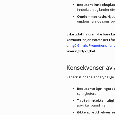
Redusert innboksplas
innboksen og lander di
Omdømmeskade
: Hyp
omdømme, noe som fører t
Slike utfall hindrer ikke bare 
kommunikasjonsstrategier i fa
unngå Gmail’s Promotions-fan
leveringsdyktighet.
Konsekvenser av å
Reperkusjonene er betydelige n
Reduserte åpningsra
synligheten.
Tapte inntektsmulig
påvirker bunnlinjen.
Økte sprettfrekvense