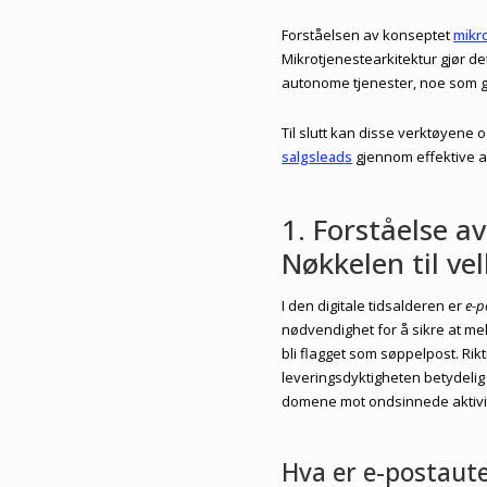
Forståelsen av konseptet
mikr
Mikrotjenestearkitektur gjør d
autonome tjenester, noe som gj
Til slutt kan disse verktøyene 
salgsleads
gjennom effektive a
1. Forståelse a
Nøkkelen til ve
I den digitale tidsalderen er
e-p
nødvendighet for å sikre at mel
bli flagget som søppelpost. Rikt
leveringsdyktigheten betydelig 
domene mot ondsinnede aktivit
Hva er e-postaute