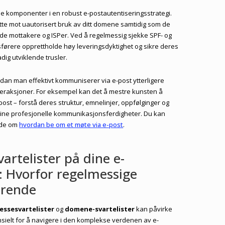
e komponenter i en robust e-postautentiseringsstrategi.
te mot uautorisert bruk av ditt domene samtidig som de
åde mottakere og ISPer. Ved å regelmessig sjekke SPF- og
sførere opprettholde høy leveringsdyktighet og sikre deres
dig utviklende trusler.
dan man effektivt kommuniserer via e-post ytterligere
teraksjoner. For eksempel kan det å mestre kunsten å
ost – forstå deres struktur, emnelinjer, oppfølginger og
 dine profesjonelle kommunikasjonsferdigheter. Du kan
uide om
hvordan be om et møte via e-post
.
vartelister på dine e-
 Hvorfor regelmessige
ørende
essesvartelister
og
domene-svartelister
kan påvirke
sielt for å navigere i den komplekse verdenen av e-