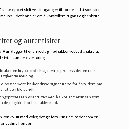
sette opp et skilt ved inngangen til kontoret ditt som sier
e inn – det handler om å kontrollere tilgang og beskytte
ritet og autentisitet
 Mail)
legger til et annet lag med sikkerhet ved å sikre at
ir intakt under overføring:
 bruker en kryptografisk signeringsprosess der en unik
er utgående melding.
 e-postservere bruker disse signaturene for å validere om
er at den ble sendt.
ringsprosessen øker tilliten ved å sikre at meldingen som
fra deg og ikke har blitt tuklet med.
 konvolutt med voks; det gir forsikring om at det som er
t forlot dine hender.