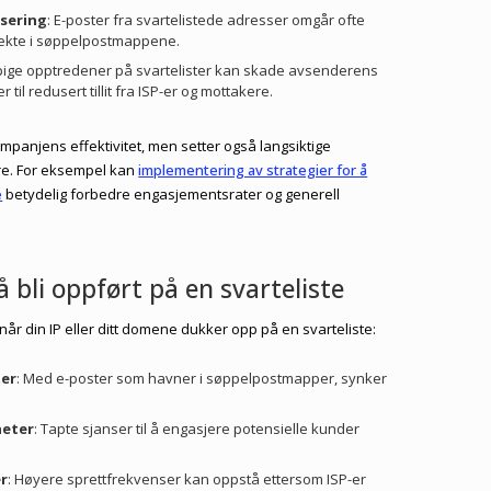
sering
: E-poster fra svartelistede adresser omgår ofte
rekte i søppelpostmappene.
pige opptredener på svartelister kan skade avsenderens
il redusert tillit fra ISP-er og mottakere.
kampanjens effektivitet, men setter også langsiktige
re. For eksempel kan
implementering av strategier for å
e
betydelig forbedre engasjementsrater og generell
 bli oppført på en svarteliste
år din IP eller ditt domene dukker opp på en svarteliste:
ter
: Med e-poster som havner i søppelpostmapper, synker
heter
: Tapte sjanser til å engasjere potensielle kunder
r
: Høyere sprettfrekvenser kan oppstå ettersom ISP-er