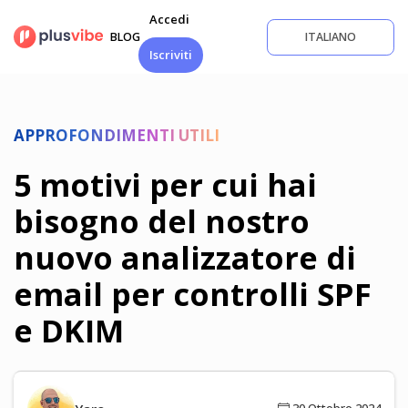
Salta
Accedi
al
BLOG
ITALIANO
contenuto
Iscriviti
APPROFONDIMENTI UTILI
5 motivi per cui hai
bisogno del nostro
nuovo analizzatore di
email per controlli SPF
e DKIM