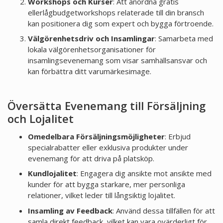
Workshops och Kurser
: Att anordna gratis
ellerlågbudgetworkshops relaterade till din bransch
kan positionera dig som expert och bygga förtroende.
Välgörenhetsdriv och Insamlingar
: Samarbeta med
lokala välgörenhetsorganisationer för
insamlingsevenemang som visar samhällsansvar och
kan förbättra ditt varumärkesimage.
Översätta Evenemang till Försäljning
och Lojalitet
Omedelbara Försäljningsmöjligheter
: Erbjud
specialrabatter eller exklusiva produkter under
evenemang för att driva på platsköp.
Kundlojalitet
: Engagera dig ansikte mot ansikte med
kunder för att bygga starkare, mer personliga
relationer, vilket leder till långsiktig lojalitet.
Insamling av Feedback
: Använd dessa tillfällen för att
samla direkt feedback, vilket kan vara ovärderligt för