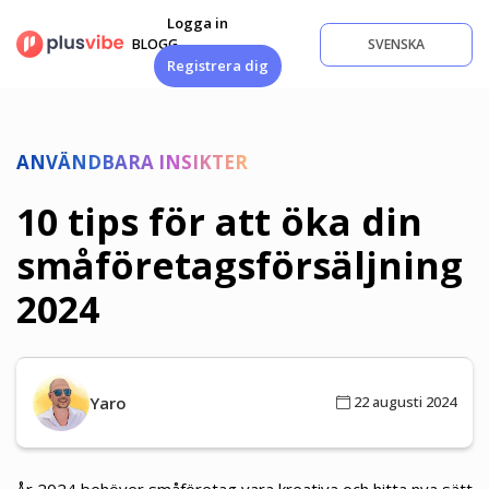
Hoppa
Logga in
till
BLOGG
SVENSKA
innehåll
Registrera dig
ANVÄNDBARA INSIKTER
10 tips för att öka din
småföretagsförsäljning
2024
Yaro
22 augusti 2024