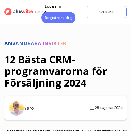
Hoppa
Logga in
till
BLOGG
SVENSKA
innehåll
Registrera dig
ANVÄNDBARA INSIKTER
12 Bästa CRM-
programvarorna för
Försäljning 2024
Yaro
28 augusti 2024