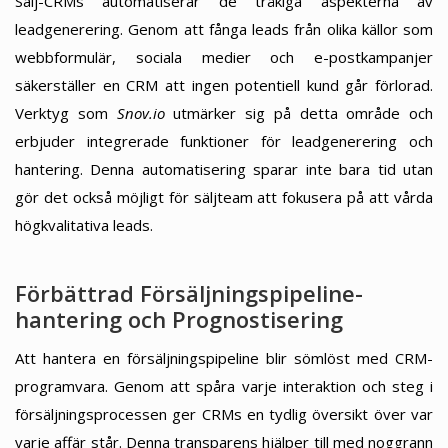
Sälj-CRMs automatiserar de tråkiga aspekterna av
leadgenerering. Genom att fånga leads från olika källor som
webbformulär, sociala medier och e-postkampanjer
säkerställer en CRM att ingen potentiell kund går förlorad.
Verktyg som
Snov.io
utmärker sig på detta område och
erbjuder integrerade funktioner för leadgenerering och
hantering. Denna automatisering sparar inte bara tid utan
gör det också möjligt för säljteam att fokusera på att vårda
högkvalitativa leads.
Förbättrad Försäljningspipeline-
hantering och Prognostisering
Att hantera en försäljningspipeline blir sömlöst med CRM-
programvara. Genom att spåra varje interaktion och steg i
försäljningsprocessen ger CRMs en tydlig översikt över var
varje affär står. Denna transparens hjälper till med noggrann