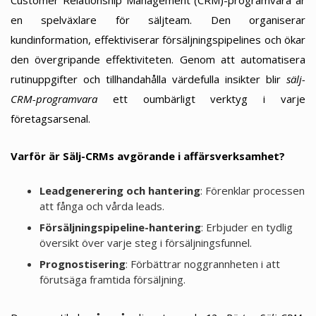
Customer Relationship Management (CRM)-programvara är
en spelväxlare för säljteam. Den organiserar
kundinformation, effektiviserar försäljningspipelines och ökar
den övergripande effektiviteten. Genom att automatisera
rutinuppgifter och tillhandahålla värdefulla insikter blir
sälj-
CRM-programvara
ett oumbärligt verktyg i varje
företagsarsenal.
Varför är Sälj-CRMs avgörande i affärsverksamhet?
Leadgenerering och hantering
: Förenklar processen
att fånga och vårda leads.
Försäljningspipeline-hantering
: Erbjuder en tydlig
översikt över varje steg i försäljningsfunnel.
Prognostisering
: Förbättrar noggrannheten i att
förutsäga framtida försäljning.