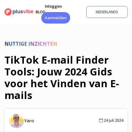
Ga
Inloggen
naar
BLOG
NEDERLANDS
de
Aanmelden
inhoud
NUTTIGE INZICHTEN
TikTok E-mail Finder
Tools: Jouw 2024 Gids
voor het Vinden van E-
mails
Yaro
24 juli 2024