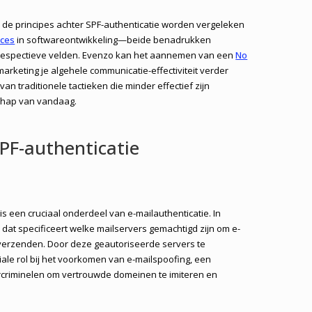
 de principes achter SPF-authenticatie worden vergeleken
ices
in softwareontwikkeling—beide benadrukken
un respectieve velden. Evenzo kan het aannemen van een
No
marketing je algehele communicatie-effectiviteit verder
an traditionele tactieken die minder effectief zijn
schap van vandaag.
PF-authenticatie
is een cruciaal onderdeel van e-mailauthenticatie. In
 dat specificeert welke mailservers gemachtigd zijn om e-
verzenden. Door deze geautoriseerde servers te
iale rol bij het voorkomen van e-mailspoofing, een
ercriminelen om vertrouwde domeinen te imiteren en