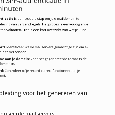
an SPF-authenticatie in
minuten
nticatie
is een cruciale stap om je e-maildomein te
aleving van verzendregels. Het proces is eenvoudig en je
ten voltooien. Hier is een kort overzicht van wat je kunt
ord
: Identificeer welke mailservers gemachtigd zijn om e-
in te verzenden.
toe aan je domein
: Voer het gegenereerde record in de
domein in.
rd
: Controleer of je record correct functioneert en je
rmt.
dleiding voor het genereren van
utoriseerde mailservers