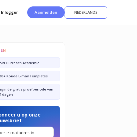
Inloggen
Aanmelden
NEDERLANDS
NEN
old Outreach Academie
00+ Koude E-mail Templates
egin de gratis proefperiode van
4 dagen
onneer u op onze
euwsbrief