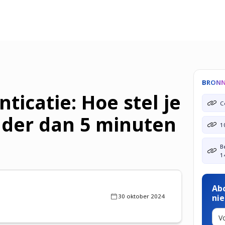
BRON
ticatie: Hoe stel je
C
nder dan 5 minuten
1
B
1
Ab
30 oktober 2024
ni