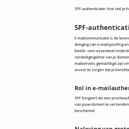
SPF-authenticatie: Hoe stel je 
SPF-authenticati
E-mailcommunicatie is de lev
dreiging van e-mailspoofing en
beeld—een essentieel onderdee
verdedigingslinie van je domein
mailservers gemachtigd zijn o
ervoor te zorgen dat je berichte
Rol in e-mailauthe
SPF fungeert als een poortwach
van jouw domein te verzenden
beschermd.
Naleving van grote