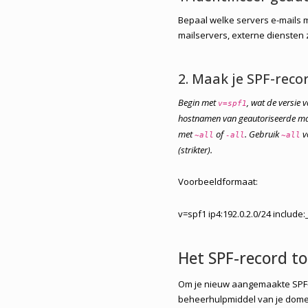
Bepaal welke servers e-mails 
mailservers, externe diensten 
2. Maak je SPF-reco
Begin met
, wat de versie 
v=spf1
hostnamen van geautoriseerde ma
met
of
. Gebruik
v
~all
-all
~all
(strikter).
Voorbeeldformaat:
v=spf1 ip4:192.0.2.0/24 include
Het SPF-record t
Om je nieuw aangemaakte SPF-r
beheerhulpmiddel van je domein