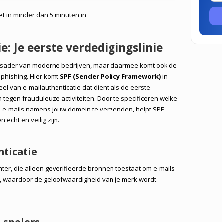
het in minder dan 5 minuten in
e: Je eerste verdedigingslinie
ensader van moderne bedrijven, maar daarmee komt ook de
 phishing. Hier komt
SPF (Sender Policy Framework)
in
l van e-mailauthenticatie dat dient als de eerste
 tegen frauduleuze activiteiten. Door te specificeren welke
m e-mails namens jouw domein te verzenden, helpt SPF
n echt en veilig zijn.
nticatie
ter, die alleen geverifieerde bronnen toestaat om e-mails
, waardoor de geloofwaardigheid van je merk wordt
 spelers