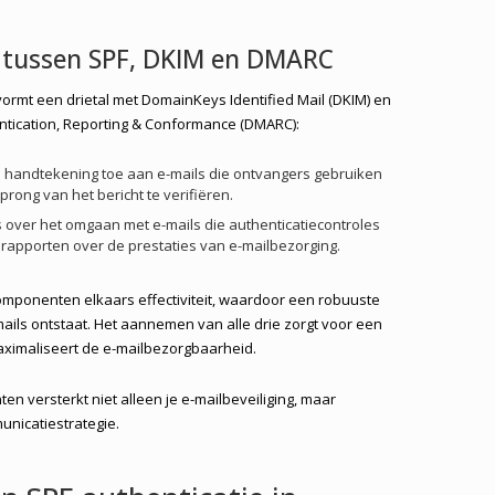
 tussen SPF, DKIM en DMARC
 vormt een drietal met DomainKeys Identified Mail (DKIM) en
ication, Reporting & Conformance (DMARC):
le handtekening toe aan e-mails die ontvangers gebruiken
prong van het bericht te verifiëren.
ies over het omgaan met e-mails die authenticatiecontroles
 rapporten over de prestaties van e-mailbezorging.
mponenten elkaars effectiviteit, waardoor een robuuste
ails ontstaat. Het aannemen van alle drie zorgt voor een
ximaliseert de e-mailbezorgbaarheid.
n versterkt niet alleen je e-mailbeveiliging, maar
unicatiestrategie.