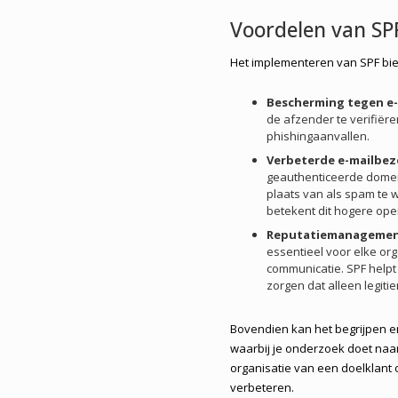
Voordelen van SP
Het implementeren van SPF bie
Bescherming tegen e-
de afzender te verifiëre
phishingaanvallen.
Verbeterde e-mailbe
geauthenticeerde domei
plaats van als spam te
betekent dit hogere ope
Reputatiemanageme
essentieel voor elke org
communicatie. SPF helpt
zorgen dat alleen legiti
Bovendien kan het begrijpen e
waarbij je onderzoek doet naa
organisatie van een doelklant 
verbeteren.