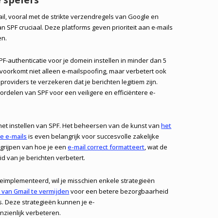
l, vooral met de strikte verzendregels van Google en
n SPF cruciaal. Deze platforms geven prioriteit aan e-mails
en.
PF-authenticatie voor je domein instellen in minder dan 5
g voorkomt niet alleen e-mailspoofing, maar verbetert ook
roviders te verzekeren dat je berichten legitiem zijn.
delen van SPF voor een veiligere en efficiëntere e-
 het instellen van SPF. Het beheersen van de kunst van
het
le e-mails
is even belangrijk voor succesvolle zakelijke
egrijpen van hoe je een
e-mail correct formatteert
, wat de
id van je berichten verbetert.
eïmplementeerd, wil je misschien enkele strategieën
 van Gmail te vermijden
voor een betere bezorgbaarheid
 Deze strategieën kunnen je e-
zienlijk verbeteren.