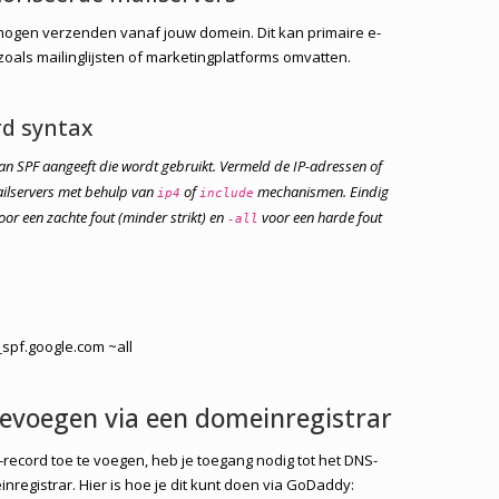
mogen verzenden vanaf jouw domein. Dit kan primaire e-
zoals mailinglijsten of marketingplatforms omvatten.
rd syntax
van SPF aangeeft die wordt gebruikt. Vermeld de IP-adressen of
ilservers met behulp van
of
mechanismen. Eindig
ip4
include
oor een zachte fout (minder strikt) en
voor een harde fout
-all
:_spf.google.com ~all
oevoegen via een domeinregistrar
ecord toe te voegen, heb je toegang nodig tot het DNS-
registrar. Hier is hoe je dit kunt doen via GoDaddy: