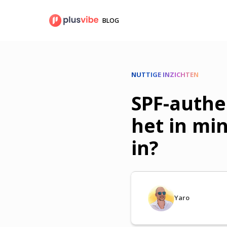
Ga
naar
BLOG
de
inhoud
NUTTIGE INZICHTEN
SPF-authen
het in mi
in?
Yaro