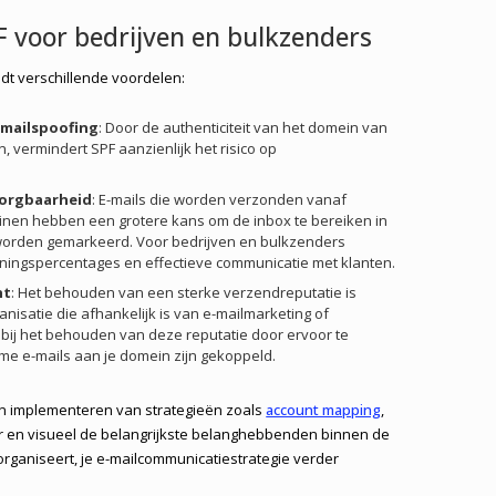
F voor bedrijven en bulkzenders
dt verschillende voordelen:
mailspoofing
: Door de authenticiteit van het domein van
n, vermindert SPF aanzienlijk het risico op
zorgbaarheid
: E-mails die worden verzonden vanaf
nen hebben een grotere kans om de inbox te bereiken in
 worden gemarkeerd. Voor bedrijven en bulkzenders
ningspercentages en effectieve communicatie met klanten.
nt
: Het behouden van een sterke verzendreputatie is
anisatie die afhankelijk is van e-mailmarketing of
 bij het behouden van deze reputatie door ervoor te
eme e-mails aan je domein zijn gekoppeld.
n implementeren van strategieën zoals
account mapping
,
r en visueel de belangrijkste belanghebbenden binnen de
organiseert, je e-mailcommunicatiestrategie verder