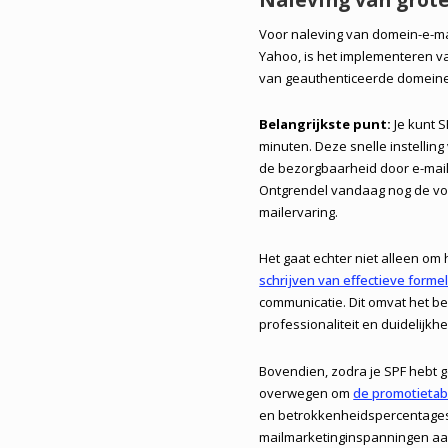
Voor naleving van domein-e-mai
Yahoo, is het implementeren va
van geauthenticeerde domein
Belangrijkste punt:
Je kunt S
minuten. Deze snelle instellin
de bezorgbaarheid door e-mailp
Ontgrendel vandaag nog de voor
mailervaring.
Het gaat echter niet alleen om
schrijven van effectieve forme
communicatie. Dit omvat het b
professionaliteit en duidelijkhe
Bovendien, zodra je SPF hebt g
overwegen om
de promotietab
en betrokkenheidspercentages.
mailmarketinginspanningen aan