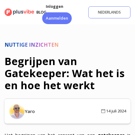
Ga
Inloggen
naar
BLOG
NEDERLANDS
de
Aanmelden
inhoud
NUTTIGE INZICHTEN
Begrijpen van
Gatekeeper: Wat het is
en hoe het werkt
Yaro
14 juli 2024