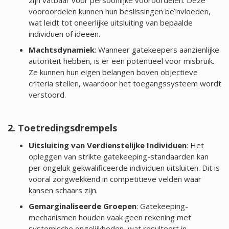
zijn vatbaar voor persoonlijke vooroordelen. Deze
vooroordelen kunnen hun beslissingen beïnvloeden,
wat leidt tot oneerlijke uitsluiting van bepaalde
individuen of ideeën.
Machtsdynamiek
: Wanneer gatekeepers aanzienlijke
autoriteit hebben, is er een potentieel voor misbruik.
Ze kunnen hun eigen belangen boven objectieve
criteria stellen, waardoor het toegangssysteem wordt
verstoord.
2. Toetredingsdrempels
Uitsluiting van Verdienstelijke Individuen
: Het
opleggen van strikte gatekeeping-standaarden kan
per ongeluk gekwalificeerde individuen uitsluiten. Dit is
vooral zorgwekkend in competitieve velden waar
kansen schaars zijn.
Gemarginaliseerde Groepen
: Gatekeeping-
mechanismen houden vaak geen rekening met
systemische ongelijkheden, wat resulteert in