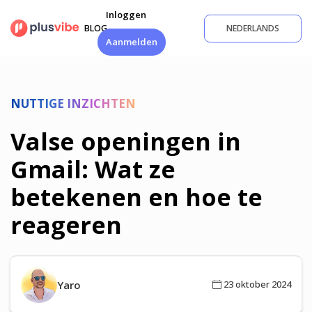
Ga
Inloggen
naar
BLOG
NEDERLANDS
de
Aanmelden
inhoud
NUTTIGE INZICHTEN
Valse openingen in
Gmail: Wat ze
betekenen en hoe te
reageren
Yaro
23 oktober 2024