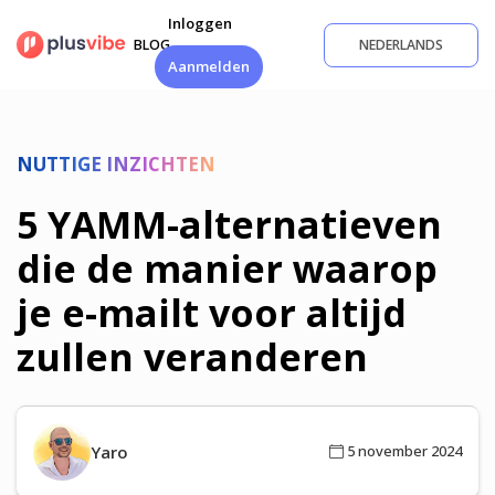
Ga
Inloggen
naar
BLOG
NEDERLANDS
de
Aanmelden
inhoud
NUTTIGE INZICHTEN
5 YAMM-alternatieven
die de manier waarop
je e-mailt voor altijd
zullen veranderen
Yaro
5 november 2024