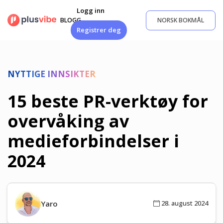
Gå
Logg inn
til
BLOGG
NORSK BOKMÅL
innhold
Registrer deg
NYTTIGE INNSIKTER
15 beste PR-verktøy for
overvåking av
medieforbindelser i
2024
Yaro
28. august 2024