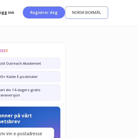
ogg inn
Registrer deg
NORSK BOKMÅL
RSER
old Outreach Akademiet
00+ Kalde E-postmaler
tart din 14-dagers gratis
røveversjon
onner på vårt
hetsbrev