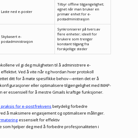
Tilbyr offline tilgjengelighet;
egnet når man bruker en
Laste ned e-poster
primær enhet for e-
postadministrasjon
Synkroniserer på tvers av
flere enheter; ideell for
Skybasert e-
brukere som trenger
postadministrasjon
konstant tilgang fra
forskjellige steder
ollene vil gi deg muligheten til å administrere e-
fektivt. Ved å vite når og hvordan hver protokoll
ettet ditt for å møte spesifikke behov—enten det er å
konfigurasjoner eller optimalisere tilgjengelighet med IMAP-
n er essensiell for å mestre Gmails kraftige funksjoner.
 praksis for e-postfrekvens
betydelig forbedre
ved å maksimere engasjement og optimalisere målinger.
rmatering
essensielt for effektiv
 som hjelper deg med å forbedre profesjonaliteten i