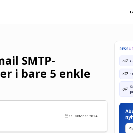
L
RESSU
ail SMTP-
C
ger i bare 5 enkle
1
S
p
Ab
11. oktober 2024
ny