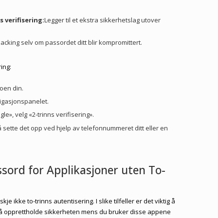
 verifisering:
Legger til et ekstra sikkerhetslag utover
acking selv om passordet ditt blir kompromittert.
ring:
oen din.
vigasjonspanelet.
le», velg «2-trinns verifisering».
å sette det opp ved hjelp av telefonnummeret ditt eller en
sord for Applikasjoner uten To-
e ikke to-trinns autentisering. I slike tilfeller er det viktig å
å opprettholde sikkerheten mens du bruker disse appene