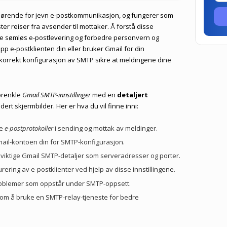
vgjørende for jevn e-postkommunikasjon, og fungerer som
r reiser fra avsender til mottaker. Å forstå disse
sikre sømløs e-postlevering og forbedre personvern og
pp e-postklienten din eller bruker Gmail for din
korrekt konfigurasjon av SMTP sikre at meldingene dine
orenkle
Gmail SMTP-innstillinger
med en
detaljert
dert skjermbilder. Her er hva du vil finne inni:
ge
e-postprotokoller
i sending og mottak av meldinger.
mail-kontoen din for SMTP-konfigurasjon.
 viktige Gmail SMTP-detaljer som serveradresser og porter.
rering av e-postklienter ved hjelp av disse innstillingene.
problemer som oppstår under SMTP-oppsett.
som å bruke en SMTP-relay-tjeneste for bedre