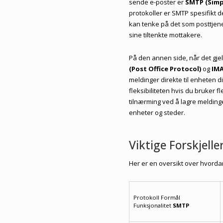
sende e-poster er
SMTP (Simp
protokoller er SMTP spesifikt 
kan tenke på det som posttjene
sine tiltenkte mottakere.
På den annen side, når det gjel
(Post Office Protocol)
og
IMA
meldinger direkte til enheten di
fleksibiliteten hvis du bruker f
tilnærming ved å lagre meldinge
enheter og steder.
Viktige Forskjel
Her er en oversikt over hvordan
Protokoll Formål
Funksjonalitet
SMTP