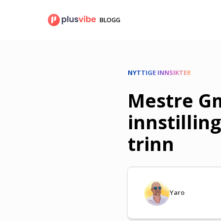
Gå
til
BLOGG
innhold
NYTTIGE INNSIKTER
Mestre Gm
innstillin
trinn
Yaro