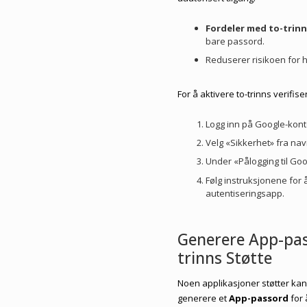
Fordeler med to-trinns
bare passord.
Reduserer risikoen for h
For å aktivere to-trinns verifise
Logg inn på Google-kont
Velg «Sikkerhet» fra na
Under «Pålogging til Goog
Følg instruksjonene for 
autentiseringsapp.
Generere App-pas
trinns Støtte
Noen applikasjoner støtter kanskj
generere et
App-passord
for 