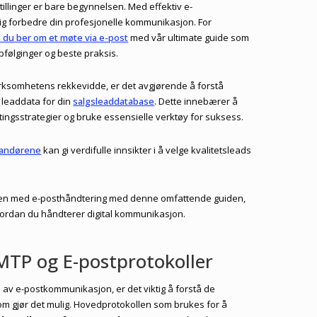
llinger er bare begynnelsen. Med effektiv e-
ig forbedre din profesjonelle kommunikasjon. For
 du ber om et møte via e-post
med vår ultimate guide som
pfølginger og beste praksis.
irksomhetens rekkevidde, er det avgjørende å forstå
leaddata for din
salgsleaddatabase
. Dette innebærer å
ingsstrategier og bruke essensielle verktøy for suksess.
randørene
kan gi verdifulle innsikter i å velge kvalitetsleads
nsten med e-posthåndtering med denne omfattende guiden,
vordan du håndterer digital kommunikasjon.
MTP og E-postprotokoller
 av e-postkommunikasjon, er det viktig å forstå de
m gjør det mulig. Hovedprotokollen som brukes for å