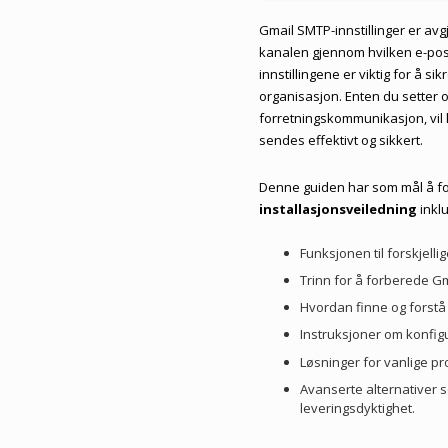
Gmail SMTP-innstillinger er a
kanalen gjennom hvilken e-poste
innstillingene er viktig for å 
organisasjon. Enten du setter o
forretningskommunikasjon, vil 
sendes effektivt og sikkert.
Denne guiden har som mål å f
installasjonsveiledning
inklu
Funksjonen til forskjelli
Trinn for å forberede G
Hvordan finne og forstå
Instruksjoner om konfigu
Løsninger for vanlige 
Avanserte alternativer 
leveringsdyktighet.