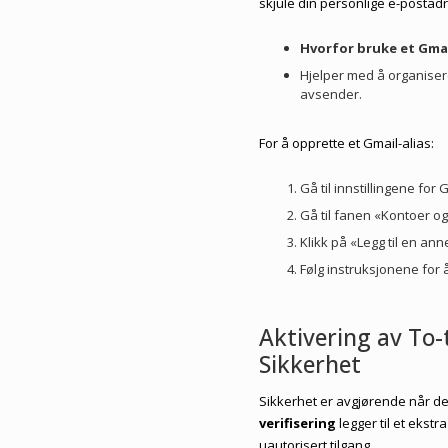
skjule din personlige e-posta
Hvorfor bruke et Gmai
Hjelper med å organisere
avsender.
For å opprette et Gmail-alias:
Gå til innstillingene for
Gå til fanen «Kontoer og
Klikk på «Legg til en a
Følg instruksjonene for å 
Aktivering av To-
Sikkerhet
Sikkerhet er avgjørende når de
verifisering
legger til et ekst
uautorisert tilgang.