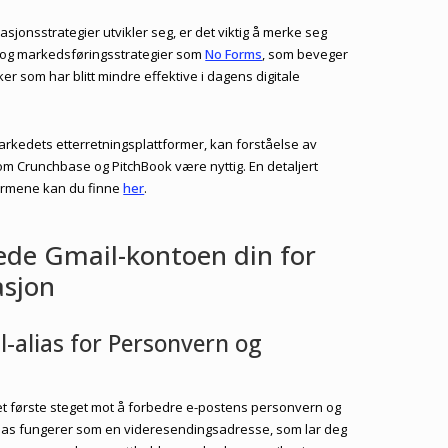
jonsstrategier utvikler seg, er det viktig å merke seg
 og markedsføringsstrategier som
No Forms
, som beveger
kker som har blitt mindre effektive i dagens digitale
markedets etterretningsplattformer, kan forståelse av
m Crunchbase og PitchBook være nyttig. En detaljert
ormene kan du finne
her
.
rede Gmail-kontoen din for
asjon
-alias for Personvern og
t første steget mot å forbedre e-postens personvern og
t alias fungerer som en videresendingsadresse, som lar deg