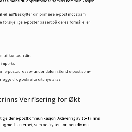
dresse mens du opprettholder sømløs kommunikasjon.
l-alias?
Beskytter din primære e-post mot spam.
 forskjellige e-poster basert på deres formål eller
 Gmail-kontoen din.
 import».
nnen e-postadresse» under delen «Send e-post som».
legge til og bekrefte ditt nye alias.
trinns Verifisering for Økt
t gjelder e-postkommunikasjon. Aktivering av
to-trinns
ra lag med sikkerhet, som beskytter kontoen din mot