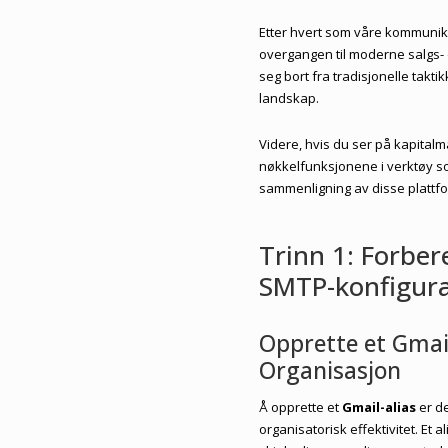
Etter hvert som våre kommunikas
overgangen til moderne salgs-
seg bort fra tradisjonelle takti
landskap.
Videre, hvis du ser på kapital
nøkkelfunksjonene i verktøy so
sammenligning av disse plattf
Trinn 1: Forbe
SMTP-konfigur
Opprette et Gmail
Organisasjon
Å opprette et
Gmail-alias
er de
organisatorisk effektivitet. E