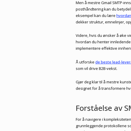
Men å mestre Gmail SMTP-innsti
posthåndtering kan du betydel
eksempel kan du lære
hvordan
dekker struktur, emnelinjer, op
Videre, hvis du ønsker å øke v
hvordan du henter innledende 
implementere effektive innhent
Å utforske
de beste lead-leve
som vil drive B2B-vekst.
Gjør deg klar til å mestre ku
designet for å transformere h
Forståelse av S
For å navigere i kompleksiteten
grunnleggende protokollene so