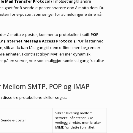
le Mail Transfer Protocol)
. I motsetning til andre
designet for å sende e-poster snarere enn å motta dem. Du
sten for e-poster, som sørger for at meldingene dine når
der å motta e-poster, kommer to protokoller i spill:
POP
P (Internet Message Access Protocol)
. POP laster ned
n, slik at du kan få tilgang til dem offline, men begrenser
lere enheter. I kontrast tilbyr IMAP en mer dynamisk
r på en server, noe som muliggjør sømløs tilgang fra ulike
ler Mellom SMTP, POP og IMAP
 disse tre protokollene skiller seg ut:
Sikrer levering mellom
servere; håndterer ikke
Sende e-poster
vedlegg direkte, men bruker
MIME for dette formålet