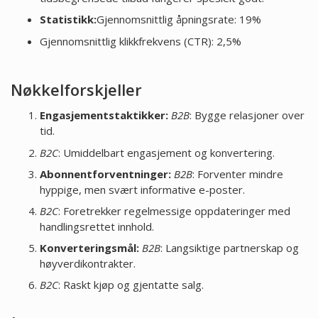
Statistikk:
Gjennomsnittlig åpningsrate: 19%
Gjennomsnittlig klikkfrekvens (CTR): 2,5%
Nøkkelforskjeller
Engasjementstaktikker:
B2B
: Bygge relasjoner over
tid.
B2C
: Umiddelbart engasjement og konvertering.
Abonnentforventninger:
B2B
: Forventer mindre
hyppige, men svært informative e-poster.
B2C
: Foretrekker regelmessige oppdateringer med
handlingsrettet innhold.
Konverteringsmål:
B2B
: Langsiktige partnerskap og
høyverdikontrakter.
B2C
: Raskt kjøp og gjentatte salg.