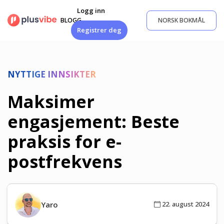
Gå
Logg inn
til
BLOGG
NORSK BOKMÅL
innhold
Registrer deg
NYTTIGE INNSIKTER
Maksimer
engasjement: Beste
praksis for e-
postfrekvens
Yaro
22. august 2024