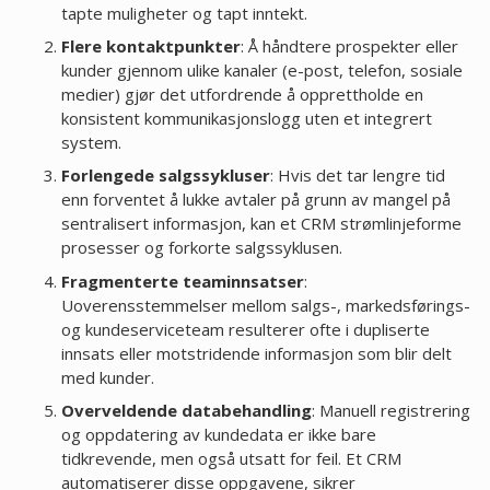
tapte muligheter og tapt inntekt.
Flere kontaktpunkter
: Å håndtere prospekter eller
kunder gjennom ulike kanaler (e-post, telefon, sosiale
medier) gjør det utfordrende å opprettholde en
konsistent kommunikasjonslogg uten et integrert
system.
Forlengede salgssykluser
: Hvis det tar lengre tid
enn forventet å lukke avtaler på grunn av mangel på
sentralisert informasjon, kan et CRM strømlinjeforme
prosesser og forkorte salgssyklusen.
Fragmenterte teaminnsatser
:
Uoverensstemmelser mellom salgs-, markedsførings-
og kundeserviceteam resulterer ofte i dupliserte
innsats eller motstridende informasjon som blir delt
med kunder.
Overveldende databehandling
: Manuell registrering
og oppdatering av kundedata er ikke bare
tidkrevende, men også utsatt for feil. Et CRM
automatiserer disse oppgavene, sikrer