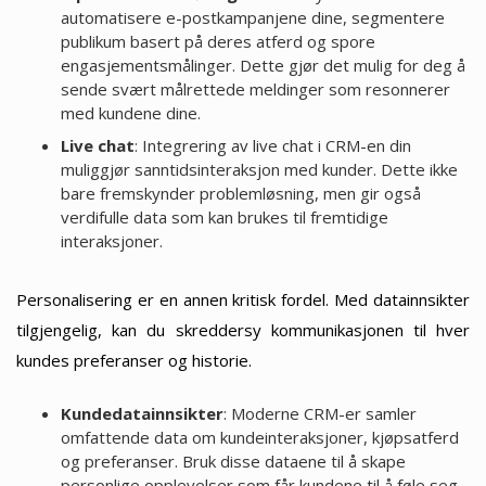
automatisere e-postkampanjene dine, segmentere
publikum basert på deres atferd og spore
engasjementsmålinger. Dette gjør det mulig for deg å
sende svært målrettede meldinger som resonnerer
med kundene dine.
Live chat
: Integrering av live chat i CRM-en din
muliggjør sanntidsinteraksjon med kunder. Dette ikke
bare fremskynder problemløsning, men gir også
verdifulle data som kan brukes til fremtidige
interaksjoner.
Personalisering er en annen kritisk fordel. Med datainnsikter
tilgjengelig, kan du skreddersy kommunikasjonen til hver
kundes preferanser og historie.
Kundedatainnsikter
: Moderne CRM-er samler
omfattende data om kundeinteraksjoner, kjøpsatferd
og preferanser. Bruk disse dataene til å skape
personlige opplevelser som får kundene til å føle seg