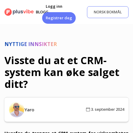
Gå
Logg inn
til
BLOGG
NORSK BOKMÅL
innhold
Registrer deg
NYTTIGE INNSIKTER
Visste du at et CRM-
system kan øke salget
ditt?
Yaro
3. september 2024