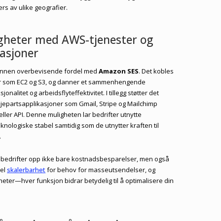
rs av ulike geografier.
gheter med AWS-tjenester og
kasjoner
n annen overbevisende fordel med
Amazon SES
. Det kobles
ter som EC2 og S3, og danner et sammenhengende
alitet og arbeidsflyteffektivitet. I tillegg støtter det
jepartsapplikasjoner som Gmail, Stripe og Mailchimp
ller API. Denne muligheten lar bedrifter utnytte
knologiske stabel samtidig som de utnytter kraften til
.
 bedrifter opp ikke bare kostnadsbesparelser, men også
kel
skalerbarhet
for behov for masseutsendelser, og
ter—hver funksjon bidrar betydelig til å optimalisere din