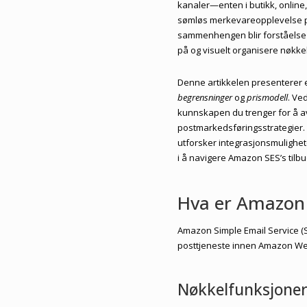
kanaler—enten i butikk, online,
sømløs merkevareopplevelse på 
sammenhengen blir forståels
på og visuelt organisere nøkk
Denne artikkelen presenterer
begrensninger
og
prismodell
. Ve
kunnskapen du trenger for å a
postmarkedsføringsstrategier. E
utforsker integrasjonsmulighe
i å navigere Amazon SES’s tilbu
Hva er Amazon
Amazon Simple Email Service (SE
posttjeneste innen Amazon We
Nøkkelfunksjoner