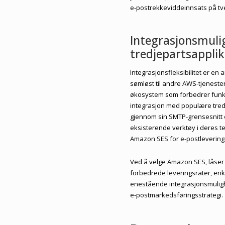
e-postrekkeviddeinnsats på tve
Integrasjonsmuli
tredjepartsappli
Integrasjonsfleksibilitet er e
sømløst til andre AWS-tjenes
økosystem som forbedrer funksjon
integrasjon med populære tred
gjennom sin SMTP-grensesnitt e
eksisterende verktøy i deres te
Amazon SES for e-postlevering
Ved å velge Amazon SES, låser
forbedrede leveringsrater, en
enestående integrasjonsmulighe
e-postmarkedsføringsstrategi.