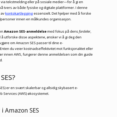
 via tekstmelding eller på sosiale medier—for å gi en
tvers av både fysiske og digitale plattformer. I denne
e av
kontokartlegging
essensielt. Det hjelper med å forske
elpersoner innen en målkundes organisasjon.
 en
Amazon SES-anmeldelse
med fokus på dens
fordeler
,
d å utforske disse aspektene, ønsker vi å gi deg den
vgjøre om Amazon SES passer til dine e-
nten du veier kostnadseffektivitet mot funksjonalitet eller
ter innen AWS, fungerer denne anmeldelsen som din guide
d.
 SES?
S) er en svært skalerbar og allsidig skybasert e-
b Services (AWS) økosystemet.
 i Amazon SES