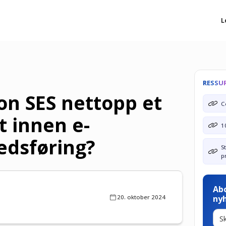
L
RESSU
n SES nettopp et
C
tt innen e-
1
edsføring?
S
p
Ab
20. oktober 2024
ny