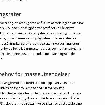
ingsrater
edsføring, er det avgjørende å sikre at meldingene dine når
on SES
utmerker seg på dette området ved å utnytte
åking av omdømme. Disse systemene sporer og forbedrer
ene, og reduserer sannsynligheten for at e-poster blir
 også innsikt i sprette- og klagerater, noe som muliggjør
prettholde høye leveringsstandarder. Denne funksjonen gir
pprettholde sunne avsenderomdømmer samtidig som de
se.
 behov for masseutsendelser
er avgjørende for bedrifter som opplever vekst eller
unikasjonsbehov.
Amazon SES
tilbyr robuste
ktivt dekker slike behov for masseutsendelser. Enten du
 av e-poster daglig, tilpasser plattformen seg uten å ofre
WS’s globale infrastruktur i ryggen, kan du trygt utvide dine