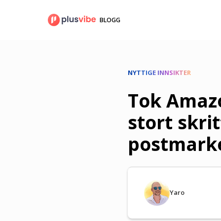
Gå
til
BLOGG
innhold
NYTTIGE INNSIKTER
Tok Amazo
stort skri
postmark
Yaro