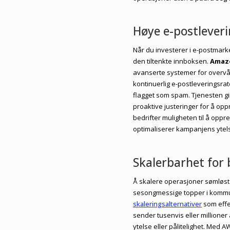
Høye e-postlever
Når du investerer i e-postmark
den tiltenkte innboksen.
Amaz
avanserte systemer for overv
kontinuerlig e-postleveringsrat
flagget som spam. Tjenesten gir
proaktive justeringer for å op
bedrifter muligheten til å o
optimaliserer kampanjens ytel
Skalerbarhet for
Å skalere operasjoner sømløst 
sesongmessige topper i komm
skaleringsalternativer
som effe
sender tusenvis eller millioner
ytelse eller pålitelighet. Med A