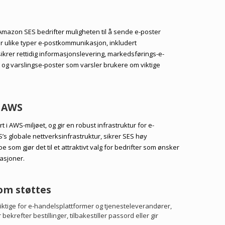
Amazon SES bedrifter muligheten til å sende e-poster
ker ulike typer e-postkommunikasjon, inkludert
ikrer rettidig informasjonslevering, markedsførings-e-
og varslingse-poster som varsler brukere om viktige
d AWS
 i AWS-miljøet, og gir en robust infrastruktur for e-
’s globale nettverksinfrastruktur, sikrer SES høy
noe som gjør det til et attraktivt valg for bedrifter som ønsker
rasjoner.
som støttes
Viktige for e-handelsplattformer og tjenesteleverandører,
bekrefter bestillinger, tilbakestiller passord eller gir