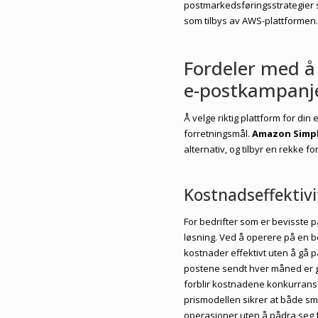
postmarkedsføringsstrategier 
som tilbys av AWS-plattformen
Fordeler med å
e-postkampanj
Å velge riktig plattform for di
forretningsmål.
Amazon Simple
alternativ, og tilbyr en rekke f
Kostnadseffektivi
For bedrifter som er bevisste 
løsning. Ved å operere på en be
kostnader effektivt uten å gå 
postene sendt hver måned er gr
forblir kostnadene konkurrans
prismodellen sikrer at både sm
operasjoner uten å pådra seg 