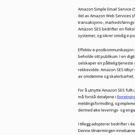
Amazon Simple Email Service (SE
del av Amazon Web Services (AW
transaksjons-, markedsførings-
Amazon SES bedrifter en fleksi
systemer, og sikrer smidig e-
Effektiv e-postkommunikasjon e
beholde sitt publikum. I en dig
selskaper en pålitelig tjeneste
rekkevidde. Amazon SES tilbyr
av omdømme og skalerbarhet.
For å utnytte Amazon SES fullt 
må forstå detaljene i
forretni
meldingsformidling, og impleme
dermed øke leverings- og eng
I tillegg adopterer bedrifter i 
Denne tilnærmingen innebærer