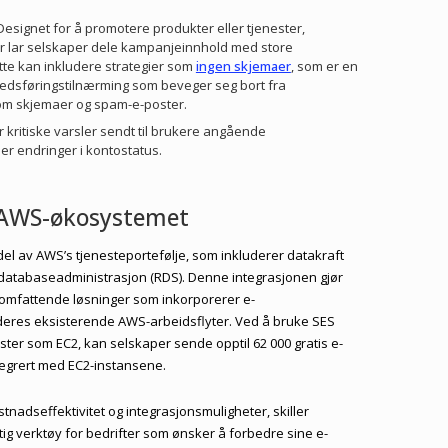
 Designet for å promotere produkter eller tjenester,
r lar selskaper dele kampanjeinnhold med store
tte kan inkludere strategier som
ingen skjemaer
, som er en
edsføringstilnærming som beveger seg bort fra
 som skjemaer og spam-e-poster.
er kritiske varsler sendt til brukere angående
er endringer i kontostatus.
n AWS-økosystemet
l av AWS’s tjenesteportefølje, som inkluderer datakraft
og databaseadministrasjon (RDS). Denne integrasjonen gjør
e omfattende løsninger som inkorporerer e-
eres eksisterende AWS-arbeidsflyter. Ved å bruke SES
r som EC2, kan selskaper sende opptil 62 000 gratis e-
tegrert med EC2-instansene.
nadseffektivitet og integrasjonsmuligheter, skiller
ig verktøy for bedrifter som ønsker å forbedre sine e-