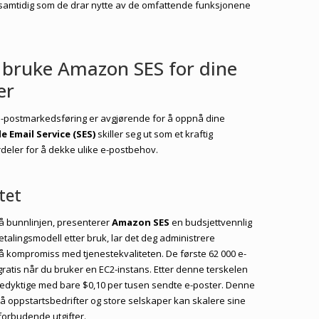
samtidig som de drar nytte av de omfattende funksjonene
.
 bruke Amazon SES for dine
er
n e-postmarkedsføring er avgjørende for å oppnå dine
 Email Service (SES)
skiller seg ut som et kraftig
ordeler for å dekke ulike e-postbehov.
tet
på bunnlinjen, presenterer
Amazon SES
en budsjettvennlig
talingsmodell etter bruk, lar det deg administrere
på kompromiss med tjenestekvaliteten. De første 62 000 e-
atis når du bruker en EC2-instans. Etter denne terskelen
edyktige med bare $0,10 per tusen sendte e-poster. Denne
å oppstartsbedrifter og store selskaper kan skalere sine
forbudende utgifter.