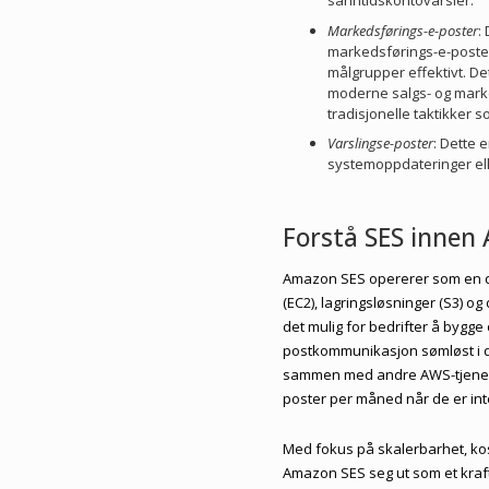
sanntidskontovarsler.
Markedsførings-e-poster
:
markedsførings-e-poste
målgrupper effektivt. De
moderne salgs- og mark
tradisjonelle taktikker
Varslingse-poster
: Dette 
systemoppdateringer ell
Forstå SES inne
Amazon SES opererer som en de
(EC2), lagringsløsninger (S3) 
det mulig for bedrifter å bygg
postkommunikasjon sømløst i d
sammen med andre AWS-tjeneste
poster per måned når de er in
Med fokus på skalerbarhet, kost
Amazon SES seg ut som et kraft