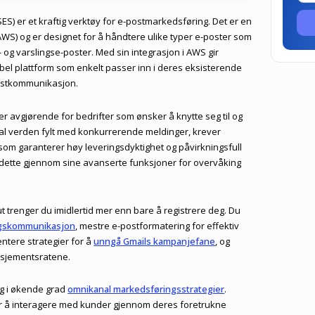
S) er et kraftig verktøy for e-postmarkedsføring. Det er en
S) og er designet for å håndtere ulike typer e-poster som
 og varslingse-poster. Med sin integrasjon i AWS gir
bel plattform som enkelt passer inn i deres eksisterende
postkommunikasjon.
r avgjørende for bedrifter som ønsker å knytte seg til og
ital verden fylt med konkurrerende meldinger, krever
 som garanterer høy leveringsdyktighet og påvirkningsfull
 dette gjennom sine avanserte funksjoner for overvåking
ut trenger du imidlertid mer enn bare å registrere deg. Du
ngskommunikasjon
, mestre e-postformatering for effektiv
ntere strategier for å
unngå Gmails kampanjefane
, og
asjementsratene.
dag i økende grad
omnikanal markedsføringsstrategier
.
 å interagere med kunder gjennom deres foretrukne