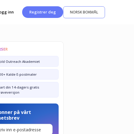
ogg inn
Registrer deg
NORSK BOKMÅL
RSER
old Outreach Akademiet
00+ Kalde E-postmaler
tart din 14-dagers gratis
røveversjon
onner på vårt
hetsbrev