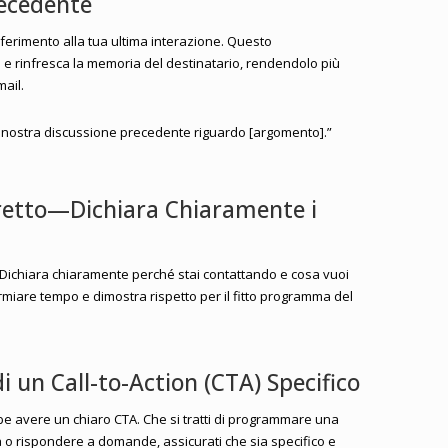
ecedente
riferimento alla tua ultima interazione. Questo
 e rinfresca la memoria del destinatario, rendendolo più
mail.
a nostra discussione precedente riguardo [argomento].”
Diretto—Dichiara Chiaramente i
o. Dichiara chiaramente perché stai contattando e cosa vuoi
rmiare tempo e dimostra rispetto per il fitto programma del
di un Call-to-Action (CTA) Specifico
be avere un chiaro CTA. Che si tratti di programmare una
a o rispondere a domande, assicurati che sia specifico e