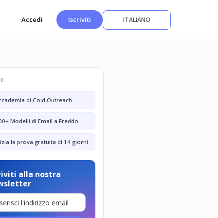
Accedi
Iscriviti
ITALIANO
SE
ccademia di Cold Outreach
00+ Modelli di Email a Freddo
nizia la prova gratuita di 14 giorni
riviti alla nostra
wsletter