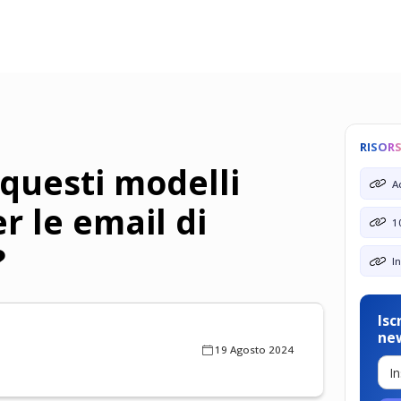
RISOR
 questi modelli
A
er le email di
1
?
I
Isc
ne
19 Agosto 2024