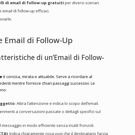
li di email di follow-up gratuiti
per diversi scenari.
 email di follow-up efficaci.
nviarle.
 Email di Follow-Up
tteristiche di un’Email di Follow-
ce
è concisa, mirata e attuabile. Serve a ricordare al
cedenti mentre fornisce chiari passaggi successivi. Le
ono:
’oggetto
: Attira l’attenzione e indica lo scopo dell’email.
ferimenti a conversazioni passate o dettagli specifici sul
il messaggio in modo efficiente senza inutili fronzoli.
CTA)
: Indica chiaramente cosa vuoi che il destinatario faccia