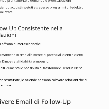
ndendo prontamente a domande o preoccupazioni.
iando acquisti ripetuti attraverso programmi di fedeltà o
alizzate.
llow-Up Consistente nella
lazioni
ti offrono numerosi benefici:
 mantiene in cima alla mente di potenziali clienti e clienti.
a: Dimostra affidabilità e impegno.
lti: Aumenta le possibilità di trasformare i lead in clienti.
en strutturate, le aziende possono coltivare relazioni che si
termine.
rivere Email di Follow-Up