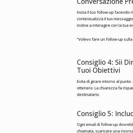
Conversazione Pr
Inizia il tuo follow-up facendo 
contestualizza il tuo messaggio
incline a interagire con la tua e
“Volevo fare un follow-up sull
Consiglio 4: Sii 
Tuoi Obiettivi
Evita di girare intorno al punt
ottenere. La chiarezza fa rispa
destinatario.
Consiglio 5: Inclu
Ogni email di follow-up dovreb
chiamata, scaricare una risors