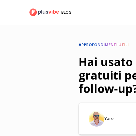
Salta
al
BLOG
contenuto
APPROFONDIMENTI UTILI
Hai usato
gratuiti p
follow-up
Yaro