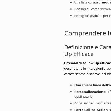
Una lista curata di
model
Consigli su come scrivere
Le migliori pratiche per i
Comprendere le
Definizione e Cara
Up Efficace
Un’
email di follow-up effica
destinatario le interazioni pre
caratteristiche distintive includ
Una chiara linea dell
Personalizzazione
: Ri
destinatario.
Concisione
: Trasmette 
Forte Call-to-Action (