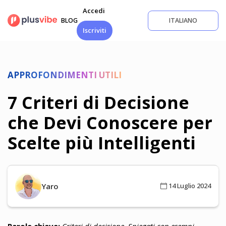
Salta
Accedi
al
BLOG
ITALIANO
contenuto
Iscriviti
APPROFONDIMENTI UTILI
7 Criteri di Decisione
che Devi Conoscere per
Scelte più Intelligenti
Yaro
14 Luglio 2024