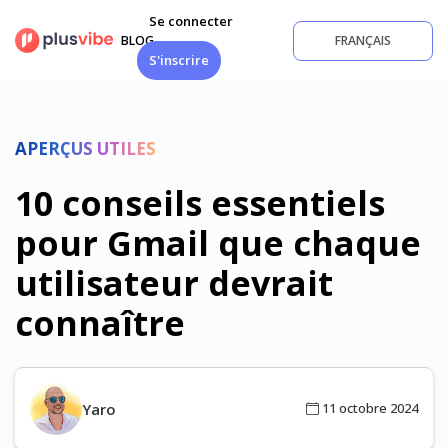
Aller
Se connecter
au
BLOG
FRANÇAIS
contenu
S'inscrire
APERÇUS UTILES
10 conseils essentiels
pour Gmail que chaque
utilisateur devrait
connaître
Yaro
11 octobre 2024