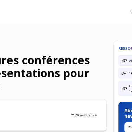
S
RESSO
ures conférences
A
ésentations pour
1
s
C
1
Ab
20 août 2024
ne