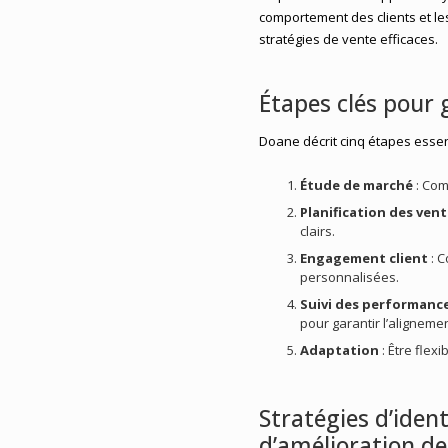
comportement des clients et l
stratégies de vente efficaces.
Étapes clés pour
Doane décrit cinq étapes essen
Étude de marché
: Com
Planification des ven
clairs.
Engagement client
: C
personnalisées.
Suivi des performanc
pour garantir l’alignemen
Adaptation
: Être flex
Stratégies d’iden
d’amélioration de