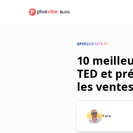
Aller
au
BLOG
contenu
APERÇUS UTILES
10 meille
TED et pr
les vente
Yaro