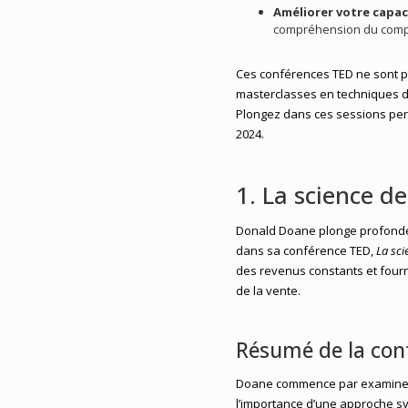
Améliorer votre capaci
compréhension du comp
Ces conférences TED ne sont p
masterclasses en techniques de
Plongez dans ces sessions pe
2024.
1. La science 
Donald Doane plonge profondé
dans sa conférence TED,
La sci
des revenus constants et fourn
de la vente.
Résumé de la con
Doane commence par examiner 
l’importance d’une approche sys