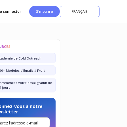
e connecter
S'inscrire
FRANÇAIS
URCES
cadémie de Cold Outreach
00+ Modèles d'Emails à Froid
ommencez votre essai gratuit de
4 jours
onnez-vous à notre
wsletter