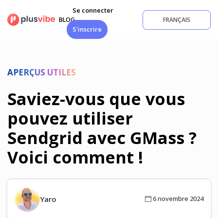
Aller
Se connecter
au
BLOG
FRANÇAIS
contenu
S'inscrire
APERÇUS UTILES
Saviez-vous que vous
pouvez utiliser
Sendgrid avec GMass ?
Voici comment !
Yaro
6 novembre 2024