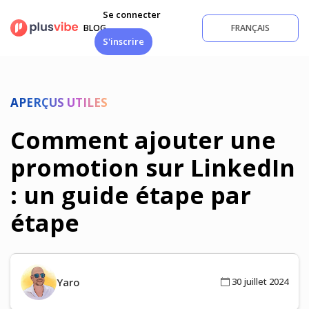
Aller
Se connecter
au
BLOG
FRANÇAIS
contenu
S'inscrire
APERÇUS UTILES
Comment ajouter une
promotion sur LinkedIn
: un guide étape par
étape
Yaro
30 juillet 2024