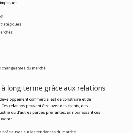
mplique :
és
stratégiques
marchés
ns changeantes du marché
r à long terme grâce aux relations
 développement commercial est de construire et de
. Ces relations peuvent être avec des clients, des
dustrie ou d’autres parties prenantes. En nourrissant ces
uvent :
s précieuses sur les tendances du marché