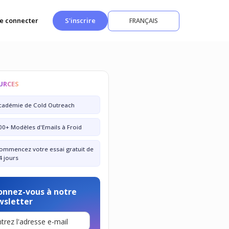
e connecter
S'inscrire
FRANÇAIS
URCES
cadémie de Cold Outreach
00+ Modèles d'Emails à Froid
ommencez votre essai gratuit de
4 jours
onnez-vous à notre
wsletter