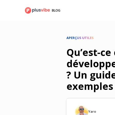
Aller
au
BLOG
contenu
APERÇUS UTILES
Qu’est-ce 
développ
? Un guid
exemples 
Yaro