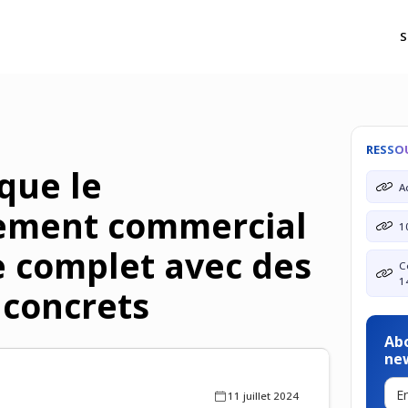
S
RESSO
que le
A
ement commercial
1
e complet avec des
C
1
concrets
Ab
ne
11 juillet 2024