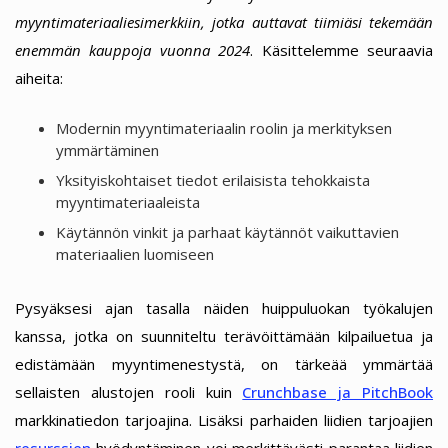
myyntimateriaaliesimerkkiin, jotka auttavat tiimiäsi tekemään
enemmän kauppoja vuonna 2024
. Käsittelemme seuraavia
aiheita:
Modernin myyntimateriaalin roolin ja merkityksen
ymmärtäminen
Yksityiskohtaiset tiedot erilaisista tehokkaista
myyntimateriaaleista
Käytännön vinkit ja parhaat käytännöt vaikuttavien
materiaalien luomiseen
Pysyäksesi ajan tasalla näiden huippuluokan työkalujen
kanssa, jotka on suunniteltu terävöittämään kilpailuetua ja
edistämään myyntimenestystä, on tärkeää ymmärtää
sellaisten alustojen rooli kuin
Crunchbase ja PitchBook
markkinatiedon tarjoajina. Lisäksi parhaiden liidien tarjoajien
resurssien
hyödyntäminen voi merkittävästi parantaa liidien