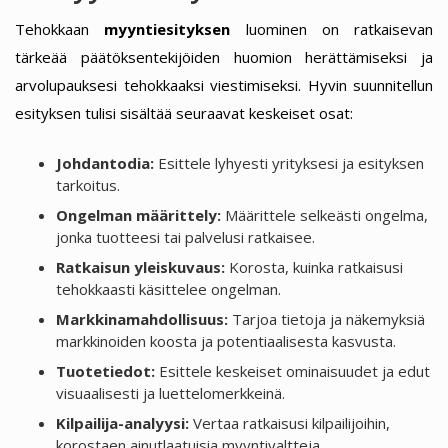
Tehokkaan
myyntiesityksen
luominen on ratkaisevan
tärkeää päätöksentekijöiden huomion herättämiseksi ja
arvolupauksesi tehokkaaksi viestimiseksi. Hyvin suunnitellun
esityksen tulisi sisältää seuraavat keskeiset osat:
Johdantodia:
Esittele lyhyesti yrityksesi ja esityksen
tarkoitus.
Ongelman määrittely:
Määrittele selkeästi ongelma,
jonka tuotteesi tai palvelusi ratkaisee.
Ratkaisun yleiskuvaus:
Korosta, kuinka ratkaisusi
tehokkaasti käsittelee ongelman.
Markkinamahdollisuus:
Tarjoa tietoja ja näkemyksiä
markkinoiden koosta ja potentiaalisesta kasvusta.
Tuotetiedot:
Esittele keskeiset ominaisuudet ja edut
visuaalisesti ja luettelomerkkeinä.
Kilpailija-analyysi:
Vertaa ratkaisusi kilpailijoihin,
korostaen ainutlaatuisia myyntivaltteja.