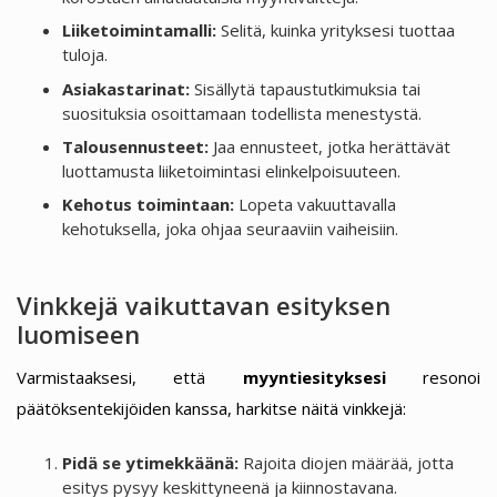
Liiketoimintamalli:
Selitä, kuinka yrityksesi tuottaa
tuloja.
Asiakastarinat:
Sisällytä tapaustutkimuksia tai
suosituksia osoittamaan todellista menestystä.
Talousennusteet:
Jaa ennusteet, jotka herättävät
luottamusta liiketoimintasi elinkelpoisuuteen.
Kehotus toimintaan:
Lopeta vakuuttavalla
kehotuksella, joka ohjaa seuraaviin vaiheisiin.
Vinkkejä vaikuttavan esityksen
luomiseen
Varmistaaksesi, että
myyntiesityksesi
resonoi
päätöksentekijöiden kanssa, harkitse näitä vinkkejä:
Pidä se ytimekkäänä:
Rajoita diojen määrää, jotta
esitys pysyy keskittyneenä ja kiinnostavana.