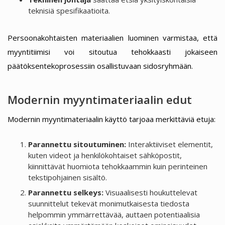
teknisiä spesifikaatioita.
Persoonakohtaisten materiaalien luominen varmistaa, että
myyntitiimisi voi sitoutua tehokkaasti jokaiseen
päätöksentekoprosessiin osallistuvaan sidosryhmään.
Modernin myyntimateriaalin edut
Modernin myyntimateriaalin käyttö tarjoaa merkittäviä etuja:
Parannettu sitoutuminen:
Interaktiiviset elementit,
kuten videot ja henkilökohtaiset sähköpostit,
kiinnittävät huomiota tehokkaammin kuin perinteinen
tekstipohjainen sisältö.
Parannettu selkeys:
Visuaalisesti houkuttelevat
suunnittelut tekevät monimutkaisesta tiedosta
helpommin ymmärrettävää, auttaen potentiaalisia