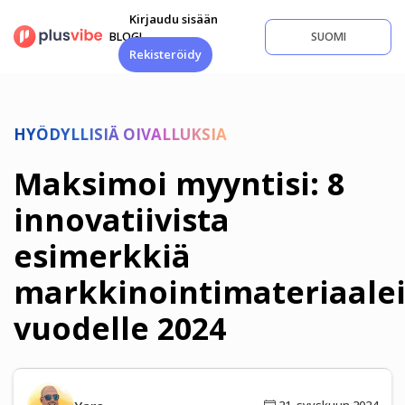
Siirry
Kirjaudu sisään
sisältöön
BLOGI
SUOMI
Rekisteröidy
HYÖDYLLISIÄ OIVALLUKSIA
Maksimoi myyntisi: 8
innovatiivista
esimerkkiä
markkinointimateriaalei
vuodelle 2024