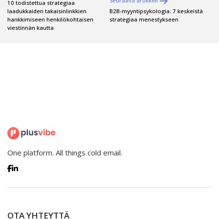
Seuraava artikkeli
selaus
10 todistettua strategiaa
laadukkaiden takaisinlinkkien
B2B-myyntipsykologia: 7 keskeistä
hankkimiseen henkilökohtaisen
strategiaa menestykseen
viestinnän kautta
One platform. All things cold email.
OTA YHTEYTTÄ