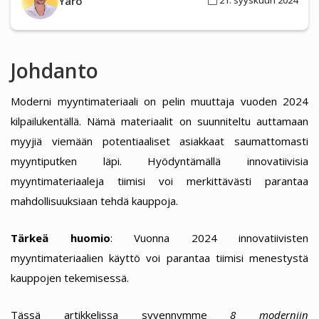
Yaro
21. syyskuun 2024
Johdanto
Moderni myyntimateriaali on pelin muuttaja vuoden 2024
kilpailukentällä. Nämä materiaalit on suunniteltu auttamaan
myyjiä viemään potentiaaliset asiakkaat saumattomasti
myyntiputken läpi. Hyödyntämällä innovatiivisia
myyntimateriaaleja tiimisi voi merkittävästi parantaa
mahdollisuuksiaan tehdä kauppoja.
Tärkeä huomio
: Vuonna 2024 innovatiivisten
myyntimateriaalien käyttö voi parantaa tiimisi menestystä
kauppojen tekemisessä.
Tässä artikkelissa syvennymme
8 moderniin