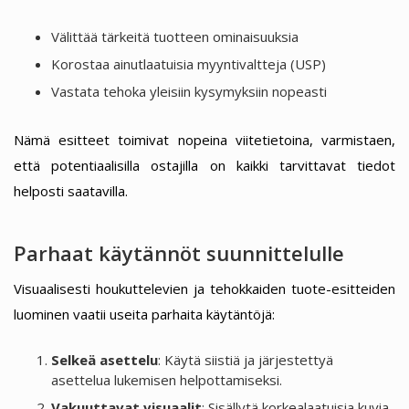
Välittää tärkeitä tuotteen ominaisuuksia
Korostaa ainutlaatuisia myyntivaltteja (USP)
Vastata tehoka yleisiin kysymyksiin nopeasti
Nämä esitteet toimivat nopeina viitetietoina, varmistaen,
että potentiaalisilla ostajilla on kaikki tarvittavat tiedot
helposti saatavilla.
Parhaat käytännöt suunnittelulle
Visuaalisesti houkuttelevien ja tehokkaiden tuote-esitteiden
luominen vaatii useita parhaita käytäntöjä:
Selkeä asettelu
: Käytä siistiä ja järjestettyä
asettelua lukemisen helpottamiseksi.
Vakuuttavat visuaalit
: Sisällytä korkealaatuisia kuvia