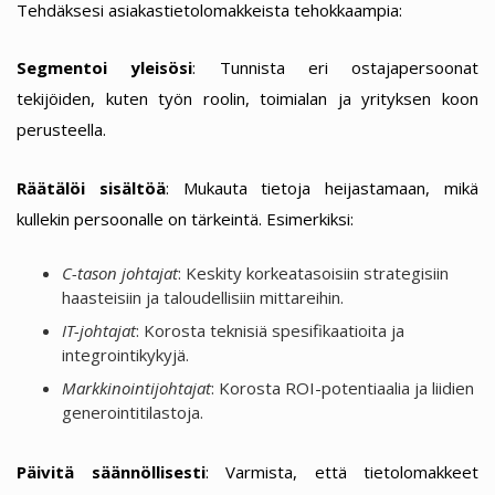
Tehdäksesi asiakastietolomakkeista tehokkaampia:
Segmentoi yleisösi
: Tunnista eri ostajapersoonat
tekijöiden, kuten työn roolin, toimialan ja yrityksen koon
perusteella.
Räätälöi sisältöä
: Mukauta tietoja heijastamaan, mikä
kullekin persoonalle on tärkeintä. Esimerkiksi:
C-tason johtajat
: Keskity korkeatasoisiin strategisiin
haasteisiin ja taloudellisiin mittareihin.
IT-johtajat
: Korosta teknisiä spesifikaatioita ja
integrointikykyjä.
Markkinointijohtajat
: Korosta ROI-potentiaalia ja liidien
generointitilastoja.
Päivitä säännöllisesti
: Varmista, että tietolomakkeet