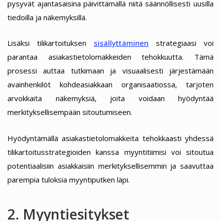
pysyvät ajantasaisina päivittämällä niitä säännöllisesti uusilla
tiedoilla ja näkemyksillä.
Lisäksi tilikartoituksen
sisällyttäminen
strategiaasi voi
parantaa asiakastietolomakkeiden tehokkuutta. Tämä
prosessi auttaa tutkimaan ja visuaalisesti järjestämään
avainhenkilöt kohdeasiakkaan organisaatiossa, tarjoten
arvokkaita näkemyksiä, joita voidaan hyödyntää
merkityksellisempään sitoutumiseen.
Hyödyntämällä asiakastietolomakkeita tehokkaasti yhdessä
tilikartoitusstrategioiden kanssa myyntitiimisi voi sitoutua
potentiaalisiin asiakkaisiin merkityksellisemmin ja saavuttaa
parempia tuloksia myyntiputken läpi.
2. Myyntiesitykset