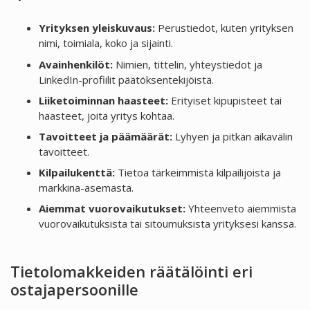
Yrityksen yleiskuvaus:
Perustiedot, kuten yrityksen
nimi, toimiala, koko ja sijainti.
Avainhenkilöt:
Nimien, tittelin, yhteystiedot ja
LinkedIn-profiilit päätöksentekijöistä.
Liiketoiminnan haasteet:
Erityiset kipupisteet tai
haasteet, joita yritys kohtaa.
Tavoitteet ja päämäärät:
Lyhyen ja pitkän aikavälin
tavoitteet.
Kilpailukenttä:
Tietoa tärkeimmistä kilpailijoista ja
markkina-asemasta.
Aiemmat vuorovaikutukset:
Yhteenveto aiemmista
vuorovaikutuksista tai sitoumuksista yrityksesi kanssa.
Tietolomakkeiden räätälöinti eri
ostajapersoonille