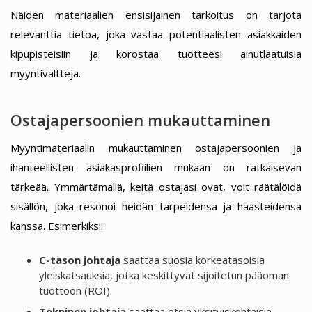
Näiden materiaalien ensisijainen tarkoitus on tarjota
relevanttia tietoa, joka vastaa potentiaalisten asiakkaiden
kipupisteisiin ja korostaa tuotteesi ainutlaatuisia
myyntivaltteja.
Ostajapersoonien mukauttaminen
Myyntimateriaalin mukauttaminen ostajapersoonien ja
ihanteellisten asiakasprofiilien mukaan on ratkaisevan
tärkeää. Ymmärtämällä, keitä ostajasi ovat, voit räätälöidä
sisällön, joka resonoi heidän tarpeidensa ja haasteidensa
kanssa. Esimerkiksi:
C-tason johtaja
saattaa suosia korkeatasoisia
yleiskatsauksia, jotka keskittyvät sijoitetun pääoman
tuottoon (ROI).
Tekninen johtaja
saattaa etsiä yksityiskohtaisia