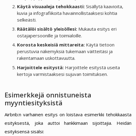
Käytä visuaaleja tehokkaasti:
Sisällytä kaavioita,
kuvia ja infografiikoita havainnollistaaksesi kohtia
selkeästi.
Räätälöi sisältö yleisöllesi:
Mukauta esitys eri
ostajapersoonille ja toimialoille.
Korosta keskeisiä mittareita:
Käytä tietoon
perustuvia näkemyksiä tukemaan väitteitäsi ja
rakentamaan uskottavuutta.
Harjoittele esitystä:
Harjoittele esitystä useita
kertoja varmistaaksesi sujuvan toimituksen.
Esimerkkejä onnistuneista
myyntiesityksistä
Airbnb:n varhainen esitys on loistava esimerkki tehokkaasta
esityksestä, joka auttoi hankkimaan sijoittajia. Heidän
esityksensä sisälsi: