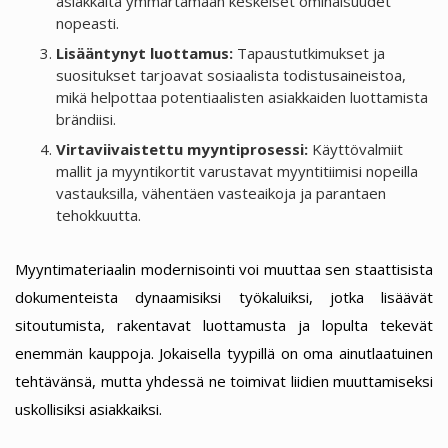
asiakkaita ymmärtämään keskeiset ominaisuudet
nopeasti.
Lisääntynyt luottamus:
Tapaustutkimukset ja
suositukset tarjoavat sosiaalista todistusaineistoa,
mikä helpottaa potentiaalisten asiakkaiden luottamista
brändiisi.
Virtaviivaistettu myyntiprosessi:
Käyttövalmiit
mallit ja myyntikortit varustavat myyntitiimisi nopeilla
vastauksilla, vähentäen vasteaikoja ja parantaen
tehokkuutta.
Myyntimateriaalin modernisointi voi muuttaa sen staattisista
dokumenteista dynaamisiksi työkaluiksi, jotka lisäävät
sitoutumista, rakentavat luottamusta ja lopulta tekevät
enemmän kauppoja. Jokaisella tyypillä on oma ainutlaatuinen
tehtävänsä, mutta yhdessä ne toimivat liidien muuttamiseksi
uskollisiksi asiakkaiksi.