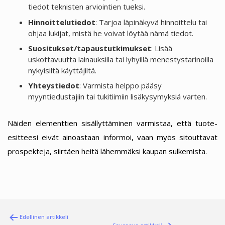
tiedot teknisten arviointien tueksi.
Hinnoittelutiedot
: Tarjoa läpinäkyvä hinnoittelu tai
ohjaa lukijat, mistä he voivat löytää nämä tiedot.
Suositukset/tapaustutkimukset
: Lisää
uskottavuutta lainauksilla tai lyhyillä menestystarinoilla
nykyisiltä käyttäjiltä.
Yhteystiedot
: Varmista helppo pääsy
myyntiedustajiin tai tukitiimiin lisäkysymyksiä varten.
Näiden elementtien sisällyttäminen varmistaa, että tuote-
esitteesi eivät ainoastaan informoi, vaan myös sitouttavat
prospekteja, siirtäen heitä lähemmäksi kaupan sulkemista.
Artikkelien
Edellinen artikkeli