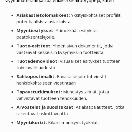
Myyntimateriaali kattaa erilaisia sisältötyyppejä, kuten:
Asiakastietolomakkeet:
Yksityiskohtaiset profiilit
potentiaalisista asiakkaista.
Myyntiesitykset:
Ytimekkäät esitykset
päätöksentekijöille.
Tuote-esitteet:
Yhden sivun dokumentit, jotka
vastaavat keskeisiin kysymyksiin tuotteista.
Tuotedemovideot:
Visuaaliset esitykset tuotteen
toiminnallisuudesta.
Sähköpostimallit:
Ennalta kirjoitetut viestit
henkilökohtaiseen viestintään.
Tapaustutkimukset:
Menestystarinat, jotka
vahvistavat tuotteen tehokkuuden.
Arvostelut ja suositukset:
Asiakaspalautteet, jotka
rakentavat uskottavuutta.
Myyntikortit:
Kilpailija-analyysityökalut.