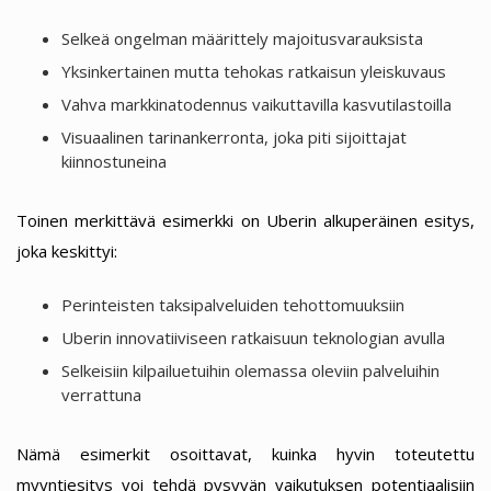
Selkeä ongelman määrittely majoitusvarauksista
Yksinkertainen mutta tehokas ratkaisun yleiskuvaus
Vahva markkinatodennus vaikuttavilla kasvutilastoilla
Visuaalinen tarinankerronta, joka piti sijoittajat
kiinnostuneina
Toinen merkittävä esimerkki on Uberin alkuperäinen esitys,
joka keskittyi:
Perinteisten taksipalveluiden tehottomuuksiin
Uberin innovatiiviseen ratkaisuun teknologian avulla
Selkeisiin kilpailuetuihin olemassa oleviin palveluihin
verrattuna
Nämä esimerkit osoittavat, kuinka hyvin toteutettu
myyntiesitys voi tehdä pysyvän vaikutuksen potentiaalisiin