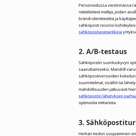
Personoidussa viestinnässä räät
räätälöitäviä malleja
, joiden avu
brändi-identiteettiä ja käyttäj
sähköposti resonoi kohdeyleis
sähköpostiesimerkkejä
yrityks
2. A/B-testaus
Sähköpostin suorituskyvyn opti
saavuttamiseksi. Mandrill varu
sähköpostiversioiden kokeilun.
suunnitelmat, sisällöt tai lähet
mahdollisuuden jatkuvasti hie
sähköpostin lähetyksen parha
optimoida mittareita.
3. Sähköpostitur
Herkän tiedon suojaaminen on 