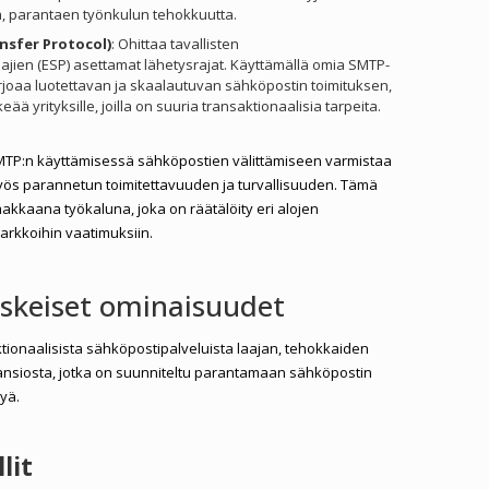
a, parantaen työnkulun tehokkuutta.
nsfer Protocol)
: Ohittaa tavallisten
ajien (ESP) asettamat lähetysrajat. Käyttämällä omia SMTP-
arjoaa luotettavan ja skaalautuvan sähköpostin toimituksen,
ää yrityksille, joilla on suuria transaktionaalisia tarpeita.
 SMTP:n käyttämisessä sähköpostien välittämiseen varmistaa
yös parannetun toimitettavuuden ja turvallisuuden. Tämä
akkaana työkaluna, joka on räätälöity eri alojen
tarkkoihin vaatimuksiin.
eskeiset ominaisuudet
ktionaalisista sähköpostipalveluista laajan, tehokkaiden
nsiosta, jotka on suunniteltu parantamaan sähköpostin
kyä.
lit