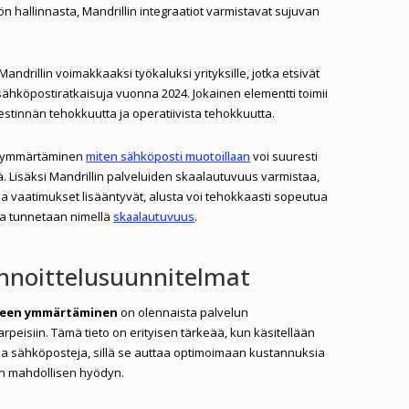
n hallinnasta, Mandrillin integraatiot varmistavat sujuvan
drillin voimakkaaksi työkaluksi yrityksille, jotka etsivät
 sähköpostiratkaisuja vuonna 2024. Jokainen elementti toimii
stinnän tehokkuutta ja operatiivista tehokkuutta.
i ymmärtäminen
miten sähköposti muotoillaan
voi suuresti
ä. Lisäksi Mandrillin palveluiden skaalautuvuus varmistaa,
 ja vaatimukset lisääntyvät, alusta voi tehokkaasti sopeutua
oka tunnetaan nimellä
skaalautuvuus
.
innoittelusuunnitelmat
teen ymmärtäminen
on olennaista palvelun
tarpeisiin. Tämä tieto on erityisen tärkeää, kun käsitellään
ia sähköposteja, sillä se auttaa optimoimaan kustannuksia
n mahdollisen hyödyn.