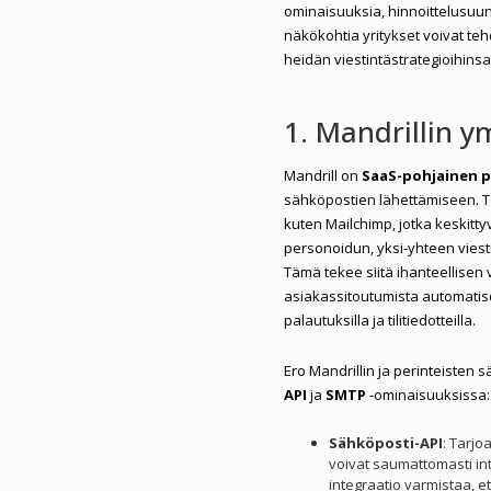
ominaisuuksia, hinnoittelusuunn
näkökohtia yritykset voivat teh
heidän viestintästrategioihinsa 
1. Mandrillin
Mandrill on
SaaS-pohjainen p
sähköpostien lähettämiseen. To
kuten Mailchimp, jotka keskittyv
personoidun, yksi-yhteen viesti
Tämä tekee siitä ihanteellisen 
asiakassitoutumista automatisoi
palautuksilla ja tilitiedotteilla.
Ero Mandrillin ja perinteisten 
API
ja
SMTP
-ominaisuuksissa:
Sähköposti-API
: Tarjo
voivat saumattomasti in
integraatio varmistaa, e