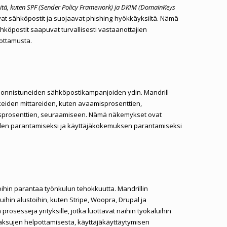
itä, kuten SPF (Sender Policy Framework) ja DKIM (DomainKeys
ivat sähköpostit ja suojaavat phishing-hyökkäyksiltä. Nämä
ähköpostit saapuvat turvallisesti vastaanottajien
luottamusta.
 onnistuneiden sähköpostikampanjoiden ydin. Mandrill
keiden mittareiden, kuten avaamisprosenttien,
tusprosenttien, seuraamiseen. Nämä näkemykset ovat
den parantamiseksi ja käyttäjäkokemuksen parantamiseksi
ihin parantaa työnkulun tehokkuutta. Mandrillin
ihin alustoihin, kuten Stripe, Woopra, Drupal ja
prosesseja yrityksille, jotka luottavat näihin työkaluihin
aksujen helpottamisesta, käyttäjäkäyttäytymisen