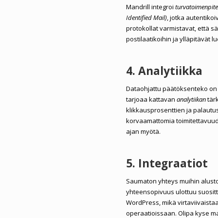
Mandrill integroi
turvatoimenpite
Identified Mail)
, jotka autentiko
protokollat varmistavat, että s
postilaatikoihin ja ylläpitävät 
4. Analytiikka
Dataohjattu päätöksenteko on
tarjoaa kattavan
analytiikan
tär
klikkausprosenttien ja palau
korvaamattomia toimitettavuu
ajan myötä.
5. Integraatiot
Saumaton yhteys muihin alusto
yhteensopivuus ulottuu suosittu
WordPress, mikä virtaviivaistaa 
operaatioissaan. Olipa kyse m