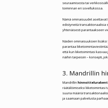
seuraamisesta tai verkkosisällö
toiminnan eri sovelluksissa.
Nämä ominaisuudet asettavat Man
edistyneitä transaktionaalisia
yhtenäisesti parantaakseen vie
Näiden ominaisuuksien lisäks
parantaa liiketoimintaviestintä
että kun liiketoimintasi kasvaa
näihin tarpeisiin – konsepti, j
3. Mandrillin h
Mandrillin
hinnoitteluraken
räätälöimiseksi liiketoimintasi 
suuria määriä transaktionaalis
ja saamaan palvelusta parhaa