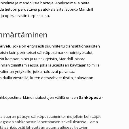
itelmia ja mahdollisia haittoja. Analysoimalla näitä
dä tietoon perustuvia päätöksiä siitä, sopiiko Mandrill
ja operatiivisiin tarpeisiinsa.
 ymmärtäminen
alvelu
, joka on erityisesti suunniteltu transaktionaalisten
isin kuin perinteiset sähköpostimarkkinointityökalut,
ät kampanjoihin ja uutiskirjeisiin, Mandrill loistaa
nnän toimittamisessa, joka laukaistaan käyttäjän toimilla.
valinnan yrityksille, jotka haluavat parantaa
duilla viesteillä, kuten ostovahvistuksilla, salasanan
sähköpostimarkkinointialustojen välillä on sen
Sähköposti-
aa suoran pääsyn sähköpostitoimintoihin, jolloin kehittäjät
tegroida sähköpostin lähettämisen sovelluksiinsa. Tämä
ttä sähköpostit lähetetään automaattisesti tiettyjen