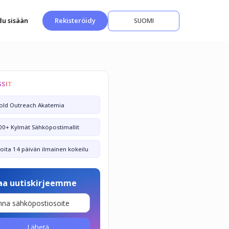
du sisään
Rekisteröidy
SUOMI
SSIT
old Outreach Akatemia
00+ Kylmät Sähköpostimallit
loita 14 päivän ilmainen kokeilu
laa uutiskirjeemme
Lähetä