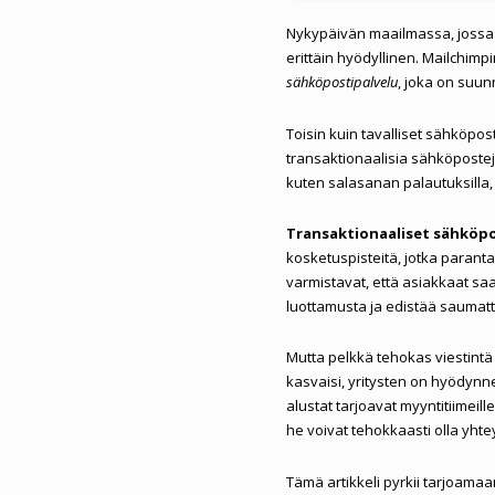
Nykypäivän maailmassa, jossa 
erittäin hyödyllinen. Mailchim
sähköpostipalvelu
, joka on suun
Toisin kuin tavalliset sähköpos
transaktionaalisia sähköposteja 
kuten salasanan palautuksilla, ti
Transaktionaaliset sähköpo
kosketuspisteitä, jotka parant
varmistavat, että asiakkaat saav
luottamusta ja edistää saumat
Mutta pelkkä tehokas viestintä ei
kasvaisi, yritysten on hyödyn
alustat tarjoavat myyntitiimeille
he voivat tehokkaasti olla yhte
Tämä artikkeli pyrkii tarjoama