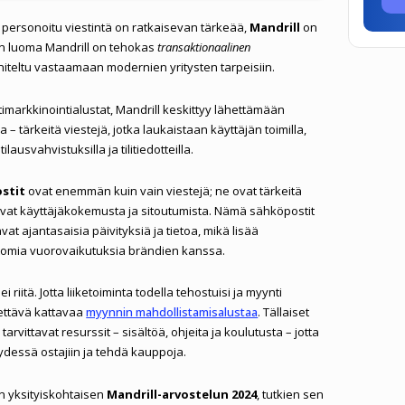
personoitu viestintä on ratkaisevan tärkeää,
Mandrill
on
pin luoma Mandrill on tehokas
transaktionaalinen
niteltu vastaamaan modernien yritysten tarpeisiin.
timarkkinointialustat, Mandrill keskittyy lähettämään
– tärkeitä viestejä, jotka laukaistaan käyttäjän toimilla,
lausvahvistuksilla ja tilitiedotteilla.
stit
ovat enemmän kuin vain viestejä; ne ovat tärkeitä
avat käyttäjäkokemusta ja sitoutumista. Nämä sähköpostit
at ajantasaisia päivityksiä ja tietoa, mikä lisää
tomia vuorovaikutuksia brändien kanssa.
 riitä. Jotta liiketoiminta todella tehostuisi ja myynti
nettävä kattavaa
myynnin mahdollistamisalustaa
. Tällaiset
 tarvittavat resurssit – sisältöä, ohjeita ja koulutusta – jotta
ydessä ostajiin ja tehdä kauppoja.
an yksityiskohtaisen
Mandrill-arvostelun 2024
, tutkien sen