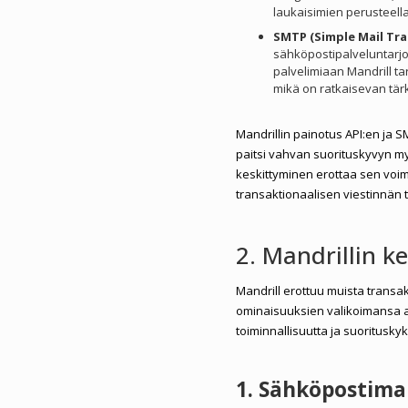
laukaisimien perusteell
SMTP (Simple Mail Tra
sähköpostipalveluntarjo
palvelimiaan Mandrill t
mikä on ratkaisevan tärke
Mandrillin painotus API:en ja
paitsi vahvan suorituskyvyn m
keskittyminen erottaa sen voim
transaktionaalisen viestinnän 
2. Mandrillin k
Mandrill erottuu muista transa
ominaisuuksien valikoimansa a
toiminnallisuutta ja suoritusky
1. Sähköpostimal