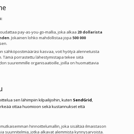
ne
i:
 noudattaa pay-as-you-go-mallia, joka alkaa
20 dollarista
hden
. Jokainen lohko mahdollistaa jopa
500 000
sen.
un sähköpostimääräsi kasvaa, voit hyötyä alennetuista
. Tämä porrastettu lähestymistapa tekee siitä
on suuremmille organisaatioille, joilla on huomattavia
u
ittelua sen lähimpiin kilpailijoihin, kuten
SendGrid
,
tärkeää ottaa huomioon sekä kustannukset että
imutkaisemman hinnoittelumallin, joka sisältää ilmaistason
sia suunnitelmia, jotka alkavat alemmista kynnysarvoista.