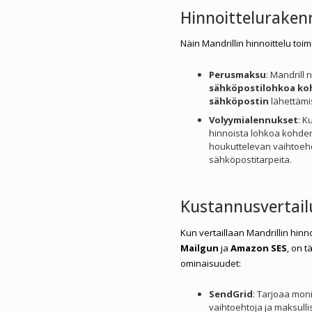
Hinnoitteluraken
Näin Mandrillin hinnoittelu toimi
Perusmaksu
: Mandrill
sähköpostilohkoa ko
sähköpostin
lähettämi
Volyymialennukset
: K
hinnoista lohkoa kohden
houkuttelevan vaihtoehd
sähköpostitarpeita.
Kustannusvertail
Kun vertaillaan Mandrillin hinno
Mailgun
ja
Amazon SES
, on 
ominaisuudet:
SendGrid
: Tarjoaa mon
vaihtoehtoja ja maksulli