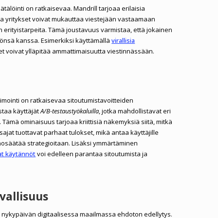
älöinti on ratkaisevaa. Mandrill tarjoaa erilaisia
lla yritykset voivat mukauttaa viestejään vastaamaan
ien erityistarpeita. Tämä joustavuus varmistaa, että jokainen
önsä kanssa. Esimerkiksi käyttämällä
virallisia
et voivat ylläpitää ammattimaisuutta viestinnässään.
mointi on ratkaisevaa sitoutumistavoitteiden
staa käyttäjät
A/B-testaustyökaluilla
, jotka mahdollistavat eri
 Tämä ominaisuus tarjoaa kriittisiä näkemyksiä siitä, mitkä
ysajat tuottavat parhaat tulokset, mikä antaa käyttäjille
nosäätää strategioitaan. Lisäksi ymmärtäminen
at käytännöt
voi edelleen parantaa sitoutumista ja
vallisuus
nykypäivän digitaalisessa maailmassa ehdoton edellytys.