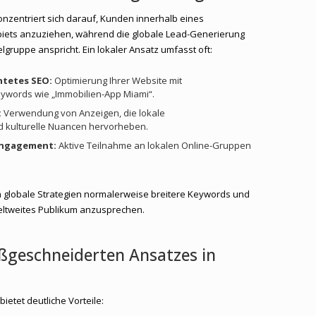
nzentriert sich darauf, Kunden innerhalb eines
iets anzuziehen, während die globale Lead-Generierung
ielgruppe anspricht. Ein lokaler Ansatz umfasst oft:
htetes SEO:
Optimierung Ihrer Website mit
ywords wie „Immobilien-App Miami“.
:
Verwendung von Anzeigen, die lokale
 kulturelle Nuancen hervorheben.
Engagement:
Aktive Teilnahme an lokalen Online-Gruppen
globale Strategien normalerweise breitere Keywords und
weltweites Publikum anzusprechen.
aßgeschneiderten Ansatzes in
ietet deutliche Vorteile: