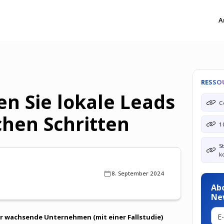
A
RESSO
en Sie lokale Leads
C
chen Schritten
1
S
k
8. September 2024
Ab
Ne
r wachsende Unternehmen (mit einer Fallstudie)