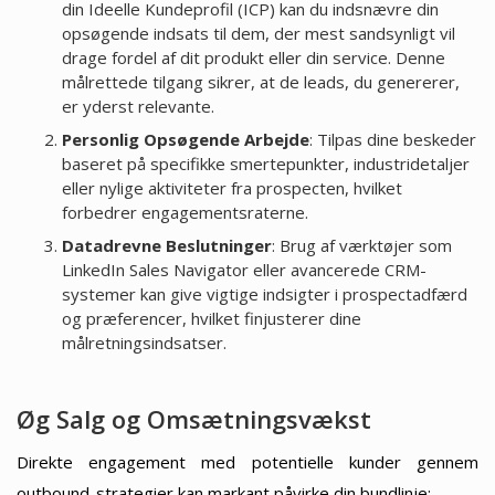
din Ideelle Kundeprofil (ICP) kan du indsnævre din
opsøgende indsats til dem, der mest sandsynligt vil
drage fordel af dit produkt eller din service. Denne
målrettede tilgang sikrer, at de leads, du genererer,
er yderst relevante.
Personlig Opsøgende Arbejde
: Tilpas dine beskeder
baseret på specifikke smertepunkter, industridetaljer
eller nylige aktiviteter fra prospecten, hvilket
forbedrer engagementsraterne.
Datadrevne Beslutninger
: Brug af værktøjer som
LinkedIn Sales Navigator eller avancerede CRM-
systemer kan give vigtige indsigter i prospectadfærd
og præferencer, hvilket finjusterer dine
målretningsindsatser.
Øg Salg og Omsætningsvækst
Direkte engagement med potentielle kunder gennem
outbound-strategier kan markant påvirke din bundlinje: