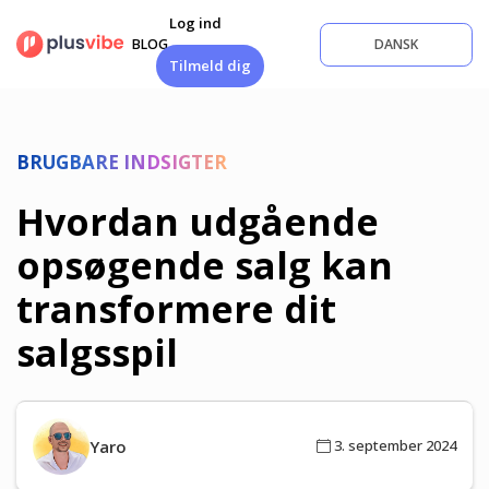
Fortsæt
Log ind
til
BLOG
DANSK
indhold
Tilmeld dig
BRUGBARE INDSIGTER
Hvordan udgående
opsøgende salg kan
transformere dit
salgsspil
Yaro
3. september 2024