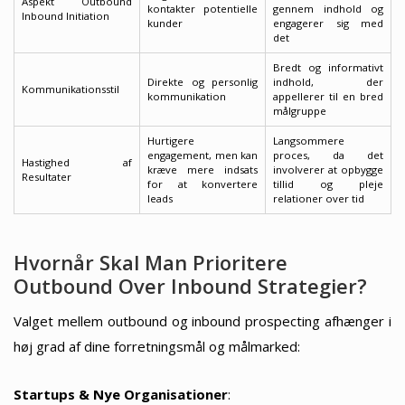
Aspekt Outbound
kontakter potentielle
gennem indhold og
Inbound Initiation
kunder
engagerer sig med
det
Bredt og informativt
Direkte og personlig
indhold, der
Kommunikationsstil
kommunikation
appellerer til en bred
målgruppe
Hurtigere
Langsommere
engagement, men kan
proces, da det
Hastighed af
kræve mere indsats
involverer at opbygge
Resultater
for at konvertere
tillid og pleje
leads
relationer over tid
Hvornår Skal Man Prioritere
Outbound Over Inbound Strategier?
Valget mellem outbound og inbound prospecting afhænger i
høj grad af dine forretningsmål og målmarked:
Startups & Nye Organisationer
: