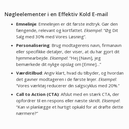
Nøgleelementer i en Effektiv Kold E-mail
Emnelinje
: Emnelinjen er dit første indtryk. Gør den
fængende, relevant og kortfattet.
Eksempel
: “Øg Dit
Salg med 30% med Vores Løsning”.
Personalisering
: Brug modtagerens navn, firmanavn
eller specifikke detaljer, der viser, at du har gjort dit
hjemmearbejde.
Eksempel
: “Hej [Navn], jeg
bemærkede dit nylige opslag om [Emne]…”
Værditilbud
: Angiv klart, hvad du tilbyder, og hvordan
det gavner modtageren i de første linjer.
Eksempel
:
“Vores værktøj reducerer din salgscyklus med 20%.”
Call to Action (CTA)
: Afslut med en stærk CTA, der
opfordrer til en respons eller næste skridt.
Eksempel
:
“Kan vi planlægge et hurtigt opkald for at drøfte dette
nærmere?”