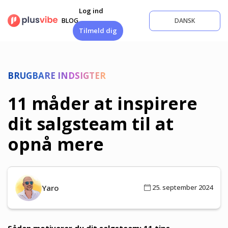
Fortsæt
Log ind
til
BLOG
DANSK
indhold
Tilmeld dig
BRUGBARE INDSIGTER
11 måder at inspirere
dit salgsteam til at
opnå mere
Yaro
25. september 2024