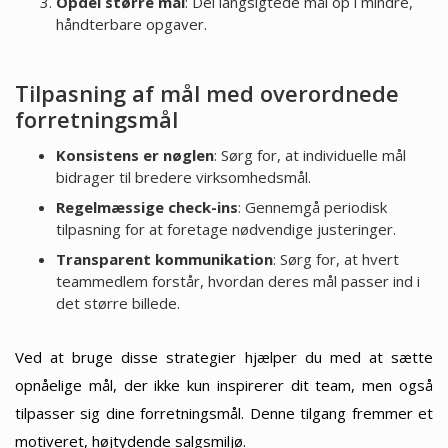
Opdel større mål
: Del langsigtede mål op i mindre,
håndterbare opgaver.
Tilpasning af mål med overordnede
forretningsmål
Konsistens er nøglen
: Sørg for, at individuelle mål
bidrager til bredere virksomhedsmål.
Regelmæssige check-ins
: Gennemgå periodisk
tilpasning for at foretage nødvendige justeringer.
Transparent kommunikation
: Sørg for, at hvert
teammedlem forstår, hvordan deres mål passer ind i
det større billede.
Ved at bruge disse strategier hjælper du med at sætte
opnåelige mål, der ikke kun inspirerer dit team, men også
tilpasser sig dine forretningsmål. Denne tilgang fremmer et
motiveret, højtydende salgsmiljø.