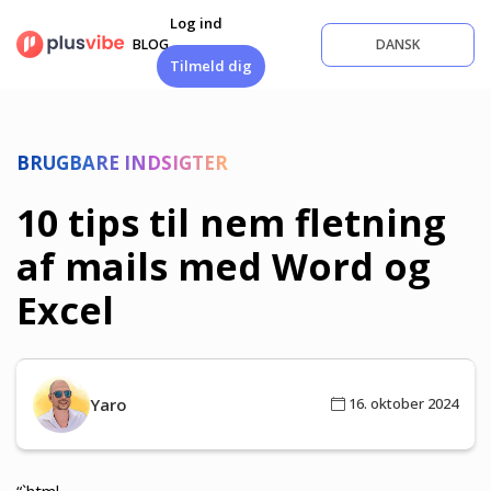
Fortsæt
Log ind
til
BLOG
DANSK
indhold
Tilmeld dig
BRUGBARE INDSIGTER
10 tips til nem fletning
af mails med Word og
Excel
Yaro
16. oktober 2024