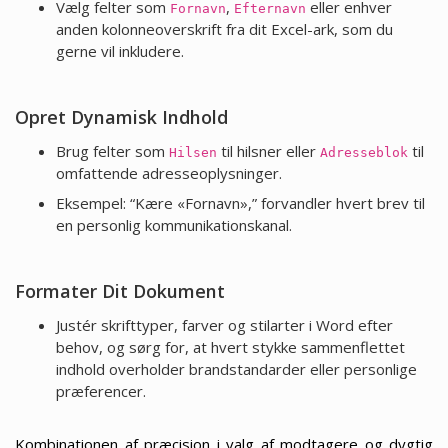
Vælg felter som
,
eller enhver
Fornavn
Efternavn
anden kolonneoverskrift fra dit Excel-ark, som du
gerne vil inkludere.
Opret Dynamisk Indhold
Brug felter som
til hilsner eller
til
Hilsen
Adresseblok
omfattende adresseoplysninger.
Eksempel: “Kære «Fornavn»,” forvandler hvert brev til
en personlig kommunikationskanal.
Formater Dit Dokument
Justér skrifttyper, farver og stilarter i Word efter
behov, og sørg for, at hvert stykke sammenflettet
indhold overholder brandstandarder eller personlige
præferencer.
Kombinationen af præcision i valg af modtagere og dygtig