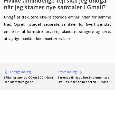
Hvilke almindelige fejl skal jeg undgå,
når jeg starter nye samtaler i Gmail?
Undgå at diskutere ikke-relaterede emner inden for samme
tråd. Opret i stedet separate samtaler for hvert særskilt
emne for at forhindre forvirring blandt modtagere og sikre,
at vigtige punkter kommunikeres klart.
Indlægsnavigation
Forrige indlæg
Næste indlæg
Sådan bruger du CC og BCC i Gmail:
5 grunde til, at du bør implementere
Den ultimative guide
List-Unsubscribe-headeren i GMass