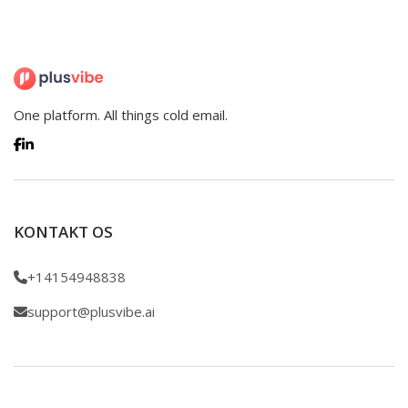
One platform. All things cold email.
KONTAKT OS
+14154948838
support@plusvibe.ai
© Alle rettigheder forbeholdes. Copyright © 2024
Pipl