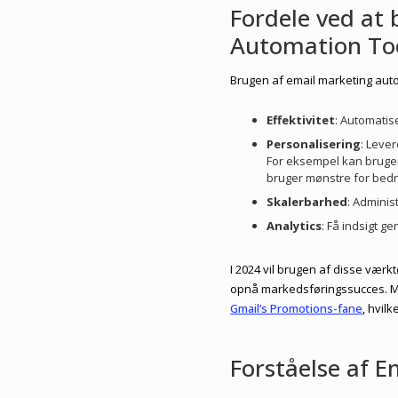
Fordele ved at
Automation Too
Brugen af email marketing auto
Effektivitet
: Automatis
Personalisering
: Leve
For eksempel kan bruge
bruger mønstre for bedr
Skalerbarhed
: Admini
Analytics
: Få indsigt g
I 2024 vil brugen af disse værk
opnå markedsføringssucces. Me
Gmail’s Promotions-fane
, hvil
Forståelse af 