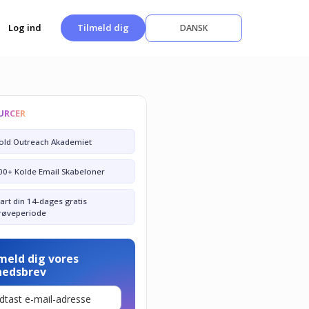
Log ind
Tilmeld dig
DANSK
URCER
old Outreach Akademiet
00+ Kolde Email Skabeloner
tart din 14-dages gratis
røveperiode
meld dig vores
hedsbrev