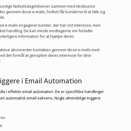
rsonlige fødselsdagshilsener sammen med eksklusive
des gennem disse e-mails, hvilket får kunderne til at føle sig
de.
sse e-mails engagerer kunder, der har vist interesse, men
nsket handling. De kan minde modtagerne om forladte
yderligere information for at hjælpe deres
naktive abonnenter kontaktes gennem disse e-mails med
d det formål at genoplive deres interesse for dine
.
riggere i Email Automation
olle i effektiv email automation. De er specifikke handlinger
r en automatisk email-sekvens. Nogle almindelige triggere
brev
de