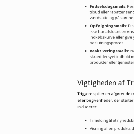
Fødselsdagsmails
: Pe
tilbud eller rabatter sen
værdsatte og påskønne
Opfølgningsmails
: Di
ikke har afsluttet en ø
indkøbskurve eller give 
beslutningsproces.
Reaktiveringsmails
: I
skræddersyet indhold me
produkter eller tjenester
Vigtigheden af T
Triggere spiller en afgørende r
eller begivenheder, der starte
inkluderer:
Tilmelding til et nyheds
Visning af en produktsi