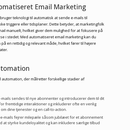
tomatiseret Email Marketing
ruger teknologi til automatisk at sende e-mails til
e triggere eller tidsplaner. Dette betyder, at marketingfolk
ail manuelt, hvilket giver dem mulighed for at fokusere på
se i stedet. Med automatiseret email marketing kan du
 en rettidig og relevant måde, hvilket fører til højere
ater.
utomation
l automation, der målretter forskellige stadier af
e-mails sendes til nye abonnenter og introducerer dem til dit
or fremtidige interaktioner og inkluderer ofte en venlig
n om dine tjenester og en call-to-action.
e e-mails fejrer milepæle såsom jubilæet for et abonnement
d at styrke kundeloyalitet og kan inkludere særlige tilbud