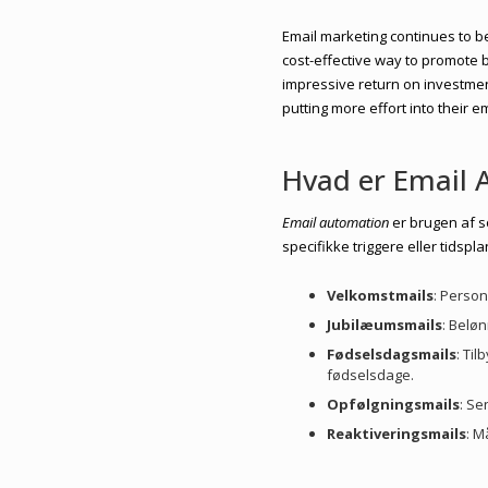
Email marketing continues to be
cost-effective way to promote 
impressive return on investment
putting more effort into their 
Hvad er Email 
Email automation
er brugen af s
specifikke triggere eller tidspl
Velkomstmails
: Perso
Jubilæumsmails
: Beløn
Fødselsdagsmails
: Ti
fødselsdage.
Opfølgningsmails
: Se
Reaktiveringsmails
: M