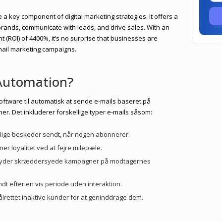
 a key component of digital marketing strategies. It offers a
brands, communicate with leads, and drive sales. With an
 (ROI) of 4400%, it’s no surprise that businesses are
email marketing campaigns.
Automation?
oftware til automatisk at sende e-mails baseret på
aner. Det inkluderer forskellige typer e-mails såsom:
nlige beskeder sendt, når nogen abonnerer.
ner loyalitet ved at fejre milepæle.
lbyder skræddersyede kampagner på modtagernes
ndt efter en vis periode uden interaktion.
ålrettet inaktive kunder for at geninddrage dem.