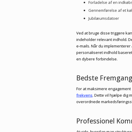
Forladelse af en indkøb
Gennemførelse af et kø
Jubilæumsdatoer
Ved at bruge disse triggere kan
indeholder relevant indhold. D
e-mails. Når du implementere
personaliseret indhold baseret
en dybere forbindelse.
Bedste Fremgang
For at maksimere engagement er
frekvens
. Dette vil hjælpe dig
overordnede markedsføringsst
Professionel Kom
At vide, hvordan man strukturer