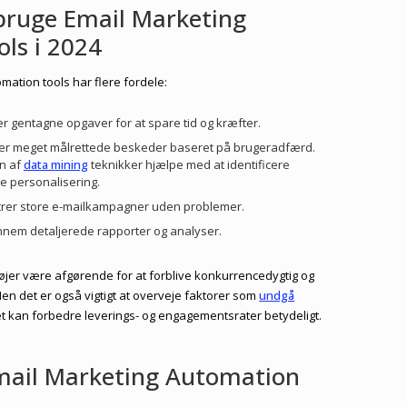
 bruge Email Marketing
ls i 2024
mation tools har flere fordele:
er gentagne opgaver for at spare tid og kræfter.
rer meget målrettede beskeder baseret på brugeradfærd.
n af
data mining
teknikker hjælpe med at identificere
e personalisering.
strer store e-mailkampagner uden problemer.
ennem detaljerede rapporter og analyser.
tøjer være afgørende for at forblive konkurrencedygtig og
n det er også vigtigt at overveje faktorer som
undgå
ket kan forbedre leverings- og engagementsrater betydeligt.
Email Marketing Automation