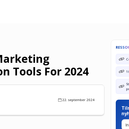
RESSO
Marketing
C
n Tools For 2024
1
S
p
22. september 2024
Til
ny