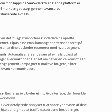
s som mobilapps og SaaS-værktøjer. Denne platform er
mail marketing strategi gennem avanceret
sbaserede e-mails.
Gør det muligt at importere kundedata og oprette
enter. Tilpas dine emailkampagner præcist baseret på
ikrer, at dine beskeder resonerer med hvert segment.
ails:
Automatiser afsendelsen af e-mails udløst af
ger eller inaktioner. Uanset om det er en velkomstmail til
e-engagement kampagner til inaktive brugere, sikrer
relevant kommunikation.
ce:
Encharge.io tilbyder et intuitivt interface, der forenkler
workflows.
:
Giver detaljerede analyser til at spore ydeevnen af dine
 hjælper dig med at træffe datadrevne beslutninger.