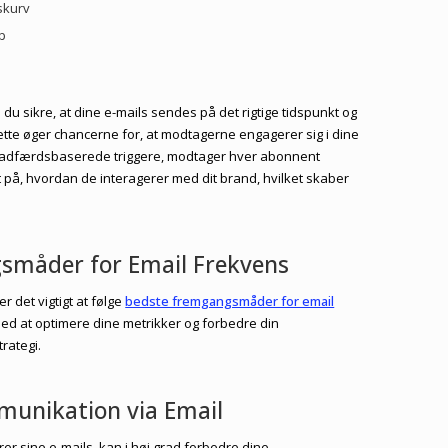
skurv
b
 du sikre, at dine e-mails sendes på det rigtige tidspunkt og
ette øger chancerne for, at modtagerne engagerer sig i dine
r adfærdsbaserede triggere, modtager hver abonnent
 på, hvordan de interagerer med dit brand, hvilket skaber
småder for Email Frekvens
 det vigtigt at følge
bedste fremgangsmåder for email
 med at optimere dine metrikker og forbedre din
rategi.
munikation via Email
er sine e-mails, kan i høj grad forbedre dine