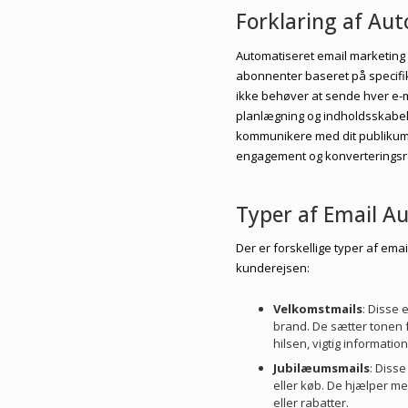
Forklaring af Au
Automatiseret email marketing b
abonnenter baseret på specifikk
ikke behøver at sende hver e-m
planlægning og indholdsskabel
kommunikere med dit publikum på
engagement og konverteringsr
Typer af Email A
Der er forskellige typer af emai
kunderejsen:
Velkomstmails
: Disse 
brand. De sætter tonen f
hilsen, vigtig informatio
Jubilæumsmails
: Diss
eller køb. De hjælper me
eller rabatter.