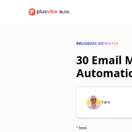
Fortsæt
til
BLOG
indhold
BRUGBARE INDSIGTER
30 Email 
Automatio
Yaro
“`html