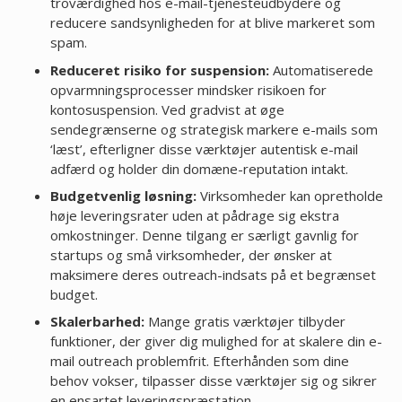
troværdighed hos e-mail-tjenesteudbydere og
reducere sandsynligheden for at blive markeret som
spam.
Reduceret risiko for suspension:
Automatiserede
opvarmningsprocesser mindsker risikoen for
kontosuspension. Ved gradvist at øge
sendegrænserne og strategisk markere e-mails som
‘læst’, efterligner disse værktøjer autentisk e-mail
adfærd og holder din domæne-reputation intakt.
Budgetvenlig løsning:
Virksomheder kan opretholde
høje leveringsrater uden at pådrage sig ekstra
omkostninger. Denne tilgang er særligt gavnlig for
startups og små virksomheder, der ønsker at
maksimere deres outreach-indsats på et begrænset
budget.
Skalerbarhed:
Mange gratis værktøjer tilbyder
funktioner, der giver dig mulighed for at skalere din e-
mail outreach problemfrit. Efterhånden som dine
behov vokser, tilpasser disse værktøjer sig og sikrer
en ensartet leveringspræstation.