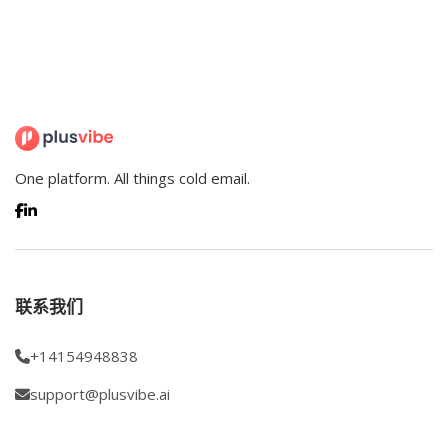
One platform. All things cold email.
联系我们
+14154948838
support@plusvibe.ai