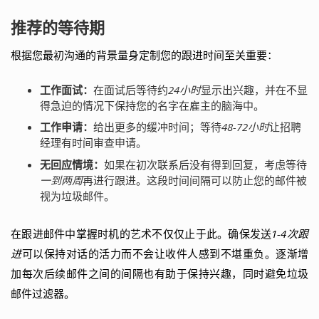
推荐的等待期
根据您最初沟通的背景量身定制您的跟进时间至关重要：
工作面试：
在面试后等待约
24小时
显示出兴趣，并在不显
得急迫的情况下保持您的名字在雇主的脑海中。
工作申请：
给出更多的缓冲时间；等待
48-72小时
让招聘
经理有时间审查申请。
无回应情境：
如果在初次联系后没有得到回复，考虑等待
一到两周
再进行跟进。这段时间间隔可以防止您的邮件被
视为垃圾邮件。
在跟进邮件中掌握时机的艺术不仅仅止于此。确保发送
1-4次跟
进
可以保持对话的活力而不会让收件人感到不堪重负。逐渐增
加每次后续邮件之间的间隔也有助于保持兴趣，同时避免垃圾
邮件过滤器。