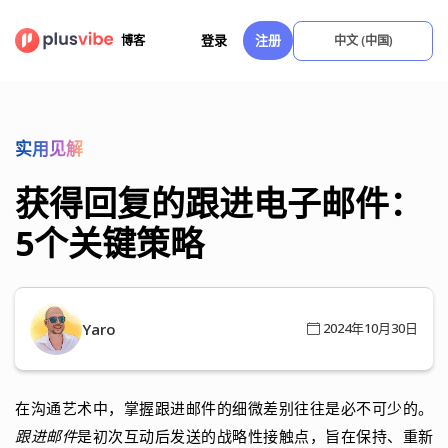
跳
至
登录
注册
博客
中文 (中国)
内
容
实用见解
获得回复的跟进电子邮件：
5个关键策略
Yaro
2024年10月30日
在沟通艺术中，掌握跟进邮件的细微差别往往是必不可少的。
跟进邮件
是初次互动后发送的战略性接触点，旨在保持、重新