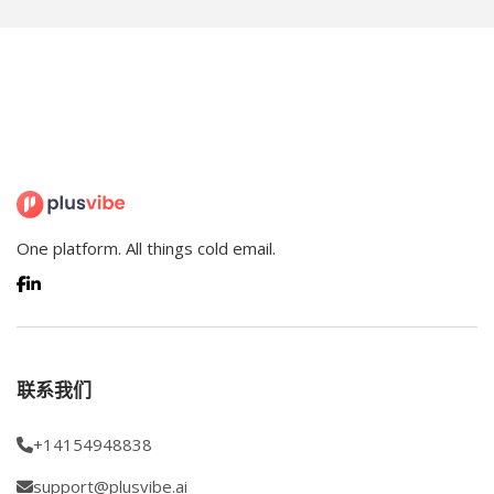
导
航
One platform. All things cold email.
联系我们
+14154948838
support@plusvibe.ai