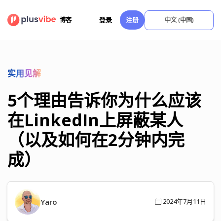
跳
至
登录
注册
博客
中文 (中国)
内
容
实用见解
5个理由告诉你为什么应该
在LinkedIn上屏蔽某人
（以及如何在2分钟内完
成）
Yaro
2024年7月11日